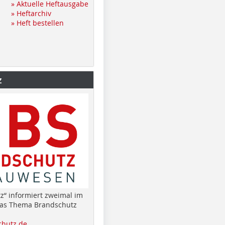
» Aktuelle Heftausgabe
» Heftarchiv
» Heft bestellen
z
z“ informiert zweimal im
das Thema Brandschutz
hutz.de