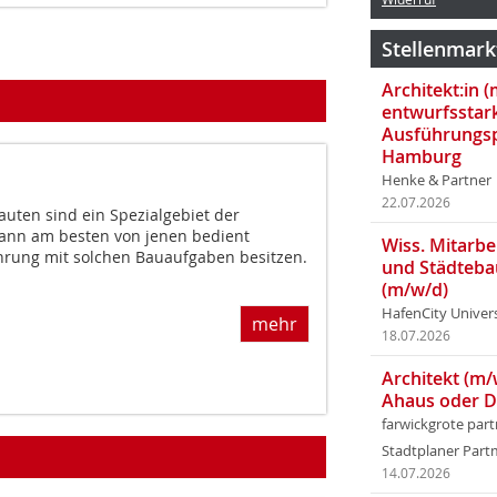
Stellenmark
Architekt:in 
entwurfsstar
Ausführungsp
Hamburg
Henke & Partner
22.07.2026
uten sind ein Spezialgebiet der
kann am besten von jenen bedient
Wiss. Mitarbei
ahrung mit solchen Bauaufgaben besitzen.
und Städteba
(m/w/d)
HafenCity Univer
mehr
18.07.2026
Architekt (m/
Ahaus oder 
farwickgrote par
Stadtplaner Par
14.07.2026