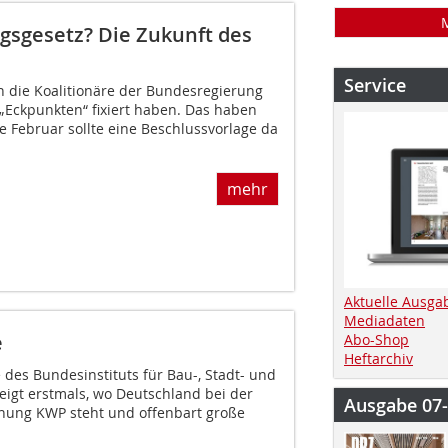
sgesetz? Die Zukunft des
Service
n die Koalitionäre der Bundesregierung
 „Eckpunkten“ fixiert haben. Das haben
de Februar sollte eine Beschlussvorlage da
mehr
Aktuelle Ausga
Mediadaten
e
Abo-Shop
Heftarchiv
e des Bundesinstituts für Bau-, Stadt- und
igt erstmals, wo Deutschland bei der
Ausgabe 07
ng KWP steht und offenbart große