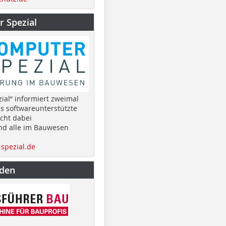
 Spezial
ial“ informiert zweimal
as softwareunterstützte
cht dabei
nd alle im Bauwesen
spezial.de
nden