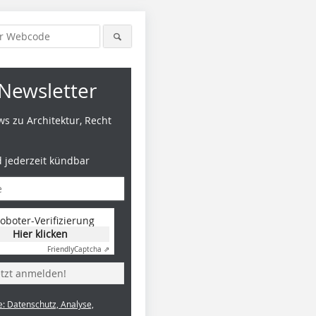
Newsletter
s zu Architektur, Recht
d jederzeit kündbar
oboter-Verifizierung
Hier klicken
Friendly
Captcha ⇗
etzt anmelden!
e: Datenschutz, Analyse,