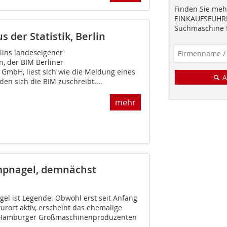
Finden Sie mehr
EINKAUFSFÜHRE
Suchmaschine f
 der Statistik, Berlin
lins landeseigener
n, der BIM Berliner
mbH, liest sich wie die Meldung eines
A
den sich die BIM zuschreibt....
mehr
pnagel, demnächst
l ist Legende. Obwohl erst seit Anfang
turort aktiv, erscheint das ehemalige
 Hamburger Großmaschinenproduzenten