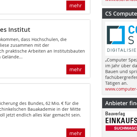
mehr
CS Computer
es Institut
zukommen, dass Hochschulen, die
 diese zusammen mit der
ch praktische Arbeiten an Institutsbauten
 Gelände...
„Computer Spez
im Jahr über d
mehr
Bauen und spri
fachübergreife
Tätigen an.
www.computer-
Anbieter fi
icherung des Bundes, 62 Mio. € für die
chinkelschen Bauakademie in der Mitte
oll jetzt endlich alles klar gemacht sein.
mehr