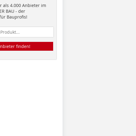
 als 4.000 Anbieter im
R BAU - der
ür Bauprofis!
nbieter finden!