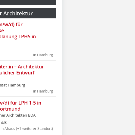
t Architektur
(m/w/d) für
ke
lanung LPH5 in
in Hamburg
ter:in – Architektur
ulicher Entwurf
sität Hamburg
in Hamburg
w/d) für LPH 1-5 in
Dortmund
tner Architekten BDA
tmbB
in Ahaus (+1 weiterer Standort)