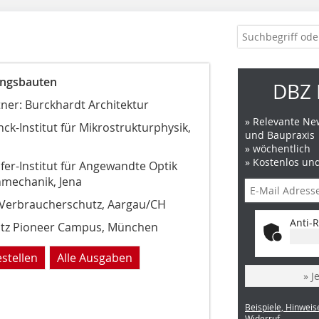
ngsbauten
DBZ 
ner: Burckhardt Architektur
» Relevante New
ck-Institut für Mikrostrukturphysik,
und Baupraxis
» wöchentlich
» Kostenlos un
er-Institut für Angewandte Optik
nmechanik, Jena
 Verbraucherschutz, Aargau/CH
Anti-R
tz Pioneer Campus, München
estellen
Alle Ausgaben
» J
Beispiele, Hinweis
Widerruf