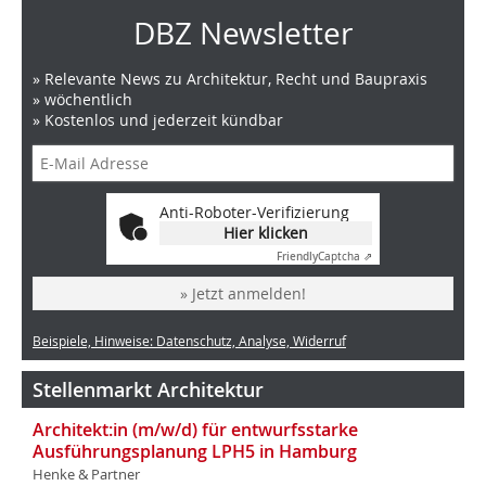
DBZ Newsletter
» Relevante News zu Architektur, Recht und Baupraxis
» wöchentlich
» Kostenlos und jederzeit kündbar
Anti-Roboter-Verifizierung
Hier klicken
Friendly
Captcha ⇗
» Jetzt anmelden!
Beispiele, Hinweise: Datenschutz, Analyse, Widerruf
Stellenmarkt Architektur
Architekt:in (m/w/d) für entwurfsstarke
Ausführungsplanung LPH5 in Hamburg
Henke & Partner