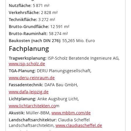
Nutzfläche:
5 871 m²
Verkehrsfläche:
2 828 m²
Technikfläche:
3 272 m²
Brutto-Grundfläche:
12 591 m²
Brutto-Rauminhalt:
58 274 m²
Baukosten (nach DIN 276):
55,265 Mio. Euro
Fachplanung
Tragwerksplanung:
ISP-Scholz Beratende Ingenieure AG,
www.isp-scholz.de
TGA-Planung:
DERU Planungsgesellschaft,
www.deru-reinraum.de
Fassadentechnik:
DAFA Bau GmbH,
www.dafa-leipzig.de
Lichtplanung:
Anke Augsburg Licht,
www.lichtarchitekten.co
m
Akustik:
Müller-BBM,
www.mbbm.com/de
Landschaftsarchitektur:
Claudia Scheffel
Landschaftsarchitektin,
www.claudiascheffel.de