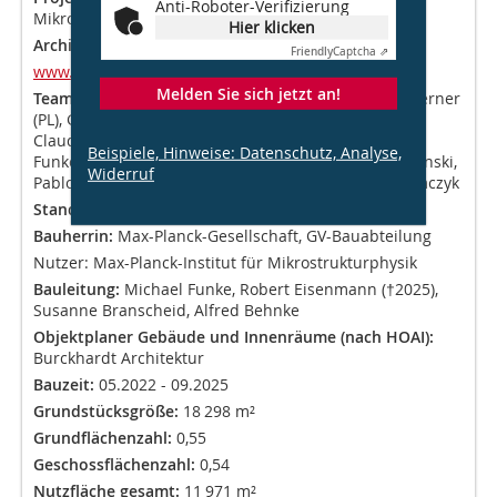
Anti-Roboter-Verifizierung
Mikrostrukturphysik(MIKR-ERW)
Hier klicken
Architektur:
Burckhardt Architektur,
Friendly
Captcha ⇗
www.burckhardt.swiss
Melden Sie sich jetzt an!
Team:
Jörg Wich (Gesamtverantwortlicher), Moritz Werner
(PL), Gunnar Rekersdrees (PL), Golnar Isrusch ( PL),
Claudia Wehber, Faiz Al Kurdi, Anja Retzlaff, Michael
Beispiele, Hinweise: Datenschutz, Analyse,
Funke, Robert Eisenmann, Per Köngeter, Lukas Witalinski,
Widerruf
Pablo Menendez, Susanne Wittber, Magdalena Adamczyk
Standort:
Weinberg 2, 06120 Halle (Saale)
Bauherrin:
Max-Planck-Gesellschaft, GV-Bauabteilung
Nutzer: Max-Planck-Institut für Mikrostrukturphysik
Bauleitung:
Michael Funke, Robert Eisenmann (†2025),
Susanne Branscheid, Alfred Behnke
Objektplaner Gebäude und Innenräume (nach HOAI):
Burckhardt Architektur
Bauzeit:
05.2022 - 09.2025
Grundstücksgröße:
18 298 m²
Grundflächenzahl:
0,55
Geschossflächenzahl:
0,54
Nutzfläche gesamt:
11 971 m²