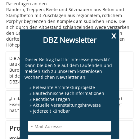
Rasenfugen an den
Rändern, Treppen, Beete und Sitzmauern aus Beton und
Stampfbeton mit Zuschlägen aus regionalem, rötlichem
Porphyr begrenzen den Komplex am südlichen Ende. Die
sich durch den Altbestand schlängelnden Wege verstärken
x
den Campuscharakter. Und mit dem Frühlingserblühen
DBZ Newsletter
dürfte die Adressbildung am Weinberg ihren vorläufigen
Höhepunkt erreichen.⇥ Jan Ahrenberg/DBZ
Die Architektur vereint drei klar definierte
Dieser Beitrag hat Ihr Interesse geweckt?
Baukörper zu einem funktionalen Ganzen. Labor,
Dann bleiben Sie auf dem Laufenden und
Büro und Reinraum sind logisch angeordnet und
melden sich zu unserem kostenlosen
bilden eine präzise, durchdachte Struktur.«
wöchentlichen Newsletter an:
DBZ-Heftpartner Burckhardt Architektur
» Relevante Architekturprojekte
» Bautechnische Fachinformationen
„In dankbarer Erinnerung an unseren Kollegen Robert
» Rechtliche Fragen
Eisenmann, der dieses Projekt maßgeblich mitgeprägt
» Aktuelle Veranstaltungshinweise
hat.“
» jederzeit kündbar
Projektdaten
Projektname:
Erweiterung Max-Planck-Institut für