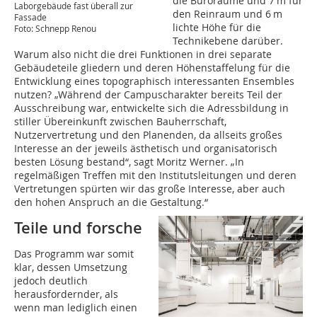
die Büroräume und 7 m für
Laborgebäude fast überall zur
den Reinraum und 6 m
Fassade
lichte Höhe für die
Foto: Schnepp Renou
Technik­ebene darüber.
Warum also nicht die drei Funktionen in drei separate
Gebäudeteile gliedern und deren Höhenstaffelung für die
Entwicklung eines topographisch interessanten Ensembles
nutzen? „Während der Campuscharakter bereits Teil der
Ausschreibung war, entwickelte sich die Adressbildung in
stiller Übereinkunft zwischen Bauherrschaft,
Nutzervertretung und den Planenden, da allseits großes
Interesse an der jeweils ästhetisch und organisatorisch
besten Lösung bestand“, sagt Moritz Werner. „In
regelmäßigen Treffen mit den Instituts­leitungen und deren
Vertretungen spürten wir das große Interesse, aber auch
den hohen Anspruch an die Gestaltung.“
Teile und forsche
Das Programm war somit
klar, dessen Umsetzung
jedoch deutlich
herausfordernder, als
wenn man lediglich einen