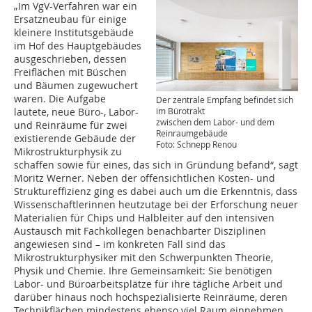
„Im VgV-Verfahren war ein
Ersatzneubau für einige
kleinere Institutsgebäude
im Hof des Hauptgebäudes
ausgeschrieben, dessen
Freiflächen mit Büschen
und Bäumen zugewuchert
waren. Die Aufgabe
Der zentrale Empfang befindet sich
im Bürotrakt
lautete, neue Büro-, Labor-
zwischen dem Labor- und dem
und Reinräume für zwei
Reinraumgebäude
existierende Gebäude der
Foto: Schnepp Renou
Mikrostrukturphysik zu
schaffen sowie für eines, das sich in Gründung befand“, sagt
Moritz Werner. Neben der offensichtlichen Kosten- und
Struktureffizienz ging es dabei auch um die Erkenntnis, dass
Wissenschaftlerinnen heutzutage bei der Erforschung neuer
Materialien für Chips und Halbleiter auf den intensiven
Austausch mit Fachkollegen benachbarter Disziplinen
angewiesen sind – im konkreten Fall sind das
Mikrostrukturphysiker mit den Schwerpunkten Theorie,
Physik und Chemie. Ihre Gemeinsamkeit: Sie benötigen
Labor- und Büroarbeitsplätze für ihre tägliche Arbeit und
darüber hinaus noch hochspezialisierte Reinräume, deren
Technikflächen mindestens ebenso viel Raum einnehmen