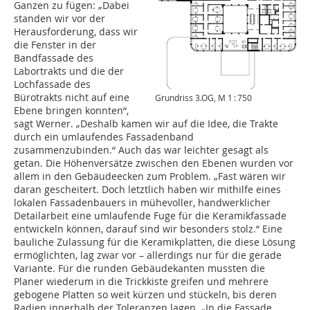
Ganzen zu fügen: „Dabei
standen wir vor der
Herausforderung, dass wir
die Fenster in der
Bandfassade des
Labortrakts und die der
Lochfassade des
Bürotrakts nicht auf eine
Grundriss 3.OG, M 1 : 750
Ebene bringen konnten“,
sagt Werner. „Deshalb kamen wir auf die Idee, die Trakte
durch ein umlaufendes Fassadenband
zusammenzubinden.“ Auch das war leichter gesagt als
getan. Die Höhenversätze zwischen den Ebenen wurden vor
allem in den Gebäudeecken zum Problem. „Fast wären wir
daran gescheitert. Doch letztlich haben wir mithilfe eines
lokalen Fassadenbauers in mühevoller, handwerklicher
Detailarbeit eine umlaufende Fuge für die Keramikfassade
entwickeln können, darauf sind wir besonders stolz.“ Eine
bauliche Zulassung für die Keramikplatten, die diese Lösung
ermöglichten, lag zwar vor – allerdings nur für die gerade
Variante. Für die runden Gebäudekanten mussten die
Planer wiederum in die Trickkiste greifen und mehrere
gebogene Platten so weit kürzen und stückeln, bis deren
Radien innerhalb der Toleranzen lagen. „In die Fassade