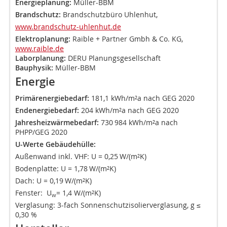
Energieplanung:
Müller-BBM
Brandschutz:
Brandschutzbüro Uhlenhut,
www.brandschutz-uhlenhut.de
Elektroplanung:
Raible + Partner Gmbh & Co. KG,
www.raible.de
Laborplanung:
DERU Planungsgesellschaft
Bauphysik:
Müller-BBM
Energie
Primärenergiebedarf:
181,1 kWh/m²a nach GEG 2020
Endenergiebedarf:
204 kWh/m²a nach GEG 2020
Jahresheizwärmebedarf:
730 984 kWh/m²a nach
PHPP/GEG 2020
U-Werte Gebäudehülle:
Außenwand inkl. VHF: U = 0,25 W/(m²K)
Bodenplatte: U = 1,78 W/(m²K)
Dach: U = 0,19 W/(m²K)
Fenster: U
= 1,4 W/(m²K)
w
Verglasung: 3-fach Sonnenschutzisolierverglasung, g ≤
0,30 %