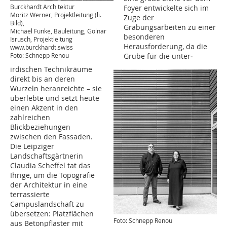
Burckhardt Architektur
Foyer entwickelte sich im
Moritz Werner, Projektleitung (li.
Zuge der
Bild),
Grabungsarbeiten zu einer
Michael Funke, Bauleitung, Golnar
besonderen
Isrusch, Projektleitung
Herausforderung, da die
www.burckhardt.swiss
Grube für die unter­
Foto: Schnepp Renou
irdischen Technikräume
direkt bis an deren
Wurzeln heranreichte – sie
überlebte und setzt heute
einen Akzent in den
zahlreichen
Blickbeziehungen
zwischen den Fassaden.
Die Leipziger
Landschaftsgärtnerin
Claudia Scheffel tat das
Ihrige, um die Topografie
der Architektur in eine
terrassierte
Campuslandschaft zu
übersetzen: Platzflächen
Foto: Schnepp Renou
aus Betonpflaster mit