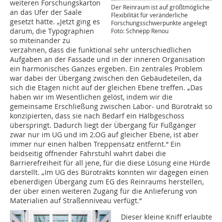
weiteren Forschungskarton
Der Reinraum ist auf größtmögliche
an das Ufer der Saale
Flexibilität für veränderliche
gesetzt hätte. „Jetzt ging es
Forschungs­schwerpunkte angelegt
darum, die Typographien
Foto: Schnepp Renou
so miteinander zu
verzahnen, dass die funktional sehr unterschiedlichen
Aufgaben an der Fassade und in der inneren Organisation
ein harmonisches Ganzes ergeben. Ein zentrales Problem
war dabei der Übergang zwischen den Gebäudeteilen, da
sich die Etagen nicht auf der gleichen Ebene treffen. „Das
haben wir im Wesentlichen gelöst, indem wir die
gemeinsame Erschließung zwischen Labor- und Bürotrakt so
konzipierten, dass sie nach Bedarf ein Halbgeschoss
überspringt. Dadurch liegt der Übergang für Fußgänger
zwar nur im UG und im 2.OG auf gleicher Ebene, ist aber
immer nur einen halben Treppensatz entfernt.“ Ein
beidseitig öffnender Fahrstuhl wahrt dabei die
Barrierefreiheit für all jene, für die diese Lösung eine Hürde
darstellt. „Im UG des Bürotrakts konnten wir dagegen einen
ebenerdigen Übergang zum EG des Reinraums herstellen,
der über einen weiteren Zugang für die Anlieferung von
Materialien auf Straßenniveau verfügt.“
Dieser kleine Kniff erlaubte