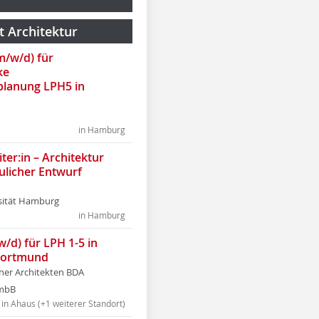
t Architektur
(m/w/d) für
ke
lanung LPH5 in
in Hamburg
ter:in – Architektur
ulicher Entwurf
sität Hamburg
in Hamburg
w/d) für LPH 1-5 in
Dortmund
tner Architekten BDA
tmbB
in Ahaus (+1 weiterer Standort)