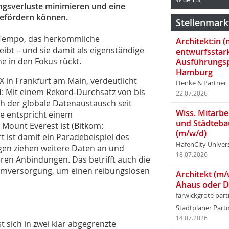
ngsverluste minimieren und eine
efördern­ können.
Stellenmark
 Tempo, das herkömmliche
Architekt:in 
ibt – und sie damit als eigenständige
entwurfsstar
e in den Fokus rückt.
Ausführungsp
Hamburg
X in Frankfurt am Main, verdeutlicht
Henke & Partner
: Mit einem Rekord‑Durchsatz von bis
22.07.2026
ch der globale Datenaustausch seit
Wiss. Mitarbei
e entspricht einem
und Städteba
 Mount Everest ist (Bitkom:
(m/w/d)
 ist damit ein Paradebeispiel des
HafenCity Univer
en ziehen weitere Daten an und
18.07.2026
ren Anbindungen. Das betrifft auch die
romversorgung, um einen reibungslosen
Architekt (m/
Ahaus oder 
farwickgrote par
Stadtplaner Par
14.07.2026
 sich in zwei klar abgegrenzte