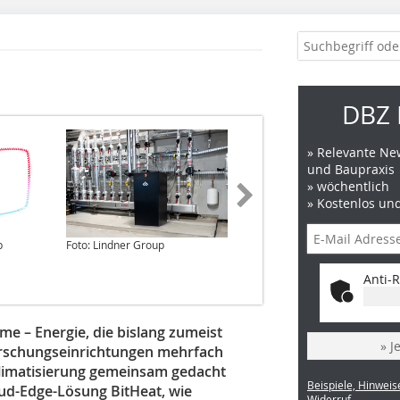
DBZ 
» Relevante New
und Baupraxis
» wöchentlich
» Kostenlos un
p
Foto: Lindner Group
Grafik: Lindner Group
Anti-R
 – Energie, die bislang zumeist
» J
orschungseinrichtungen mehrfach
 Klimatisierung gemeinsam gedacht
Beispiele, Hinweis
ud-Edge-Lösung BitHeat, wie
Widerruf