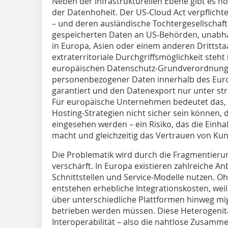
Neben der infrastrukturellen Ebene gibt es n
der Daten­hoheit. Der US‑Cloud Act verpflicht
– und deren ausländische Tochtergesellschaf
gespeicherten Daten an US‑Behörden, unabhä
in Europa, Asien oder einem anderen Drittsta
extraterritoriale Durchgriffsmöglichkeit steh
europäischen Datenschutz‑Grundverordnung 
personenbezogener Daten innerhalb des Eur
garantiert und den Datenexport nur unter str
Für euro­päische Unternehmen bedeutet das, d
Hosting‑Strategien nicht sicher sein können,
eingesehen werden – ein Risiko, das die Einh
macht und gleichzeitig das Vertrauen von Ku
Die Problematik wird durch die Fragmentieru
verschärft. In Europa existieren zahlreiche Anb
Schnittstellen und Service‑Modelle nutzen. O
entstehen erhebliche Integrations­kosten, w
über unterschiedliche Plattformen hinweg mi
betrieben werden müssen. Diese Heterogenit
Interoperabilität – also die nahtlose Zusam