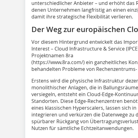
unterschiedlicher Anbieter – und erhöht das R
denen Unternehmen langfristig an einen einz
damit ihre strategische Flexibilität verlieren.
Der Weg zur europäischen Cl
Vor diesem Hintergrund entwickelt das Impo
Interest – Cloud Infrastructure & Service (IPCEI
Projektnamen 8ra
(https://www.8ra.com/) ein ganzheitliches Kon
behandelten Probleme von Rechenzentrums‑ un
Erstens wird die physische Infrastruktur dezentr
monolithischer Anlagen, die in Ballungsräum
versiegeln, entsteht ein Cloud‑Edge‑Kontinuum
Standorten. Diese Edge‑Rechenzentren benöti
eines klassischen Hyperscalers, lassen sich 
integrieren und verkürzen die Datenwege zu d
spürbarer Rückgang von Übertragungsverluste
Nutzen für sämtliche Echtzeitanwendungen.