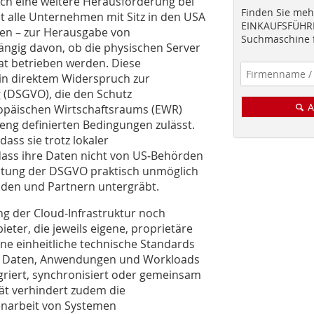
och eine weitere Herausforderung bei
Finden Sie mehr
et alle Unternehmen mit Sitz in den USA
EINKAUFSFÜHRE
ten – zur Herausgabe von
Suchmaschine f
ngig davon, ob die physischen Server
at betrieben werden. Diese
t in direktem Widerspruch zur
(DSGVO), die den Schutz
A
opäischen Wirtschaftsraums (EWR)
eng definierten Bedingungen zulässt.
ass sie trotz lokaler
 dass ihre Daten nicht von US‑Behörden
altung der DSGVO praktisch unmöglich
nden und Partnern untergräbt.
ng der Cloud‑Infrastruktur noch
ieter, die jeweils eigene, proprietäre
hne einheitliche technische Standards
eil Daten, Anwendungen und Workloads
griert, synchronisiert oder gemeinsam
ät verhindert zudem die
menarbeit von Systemen