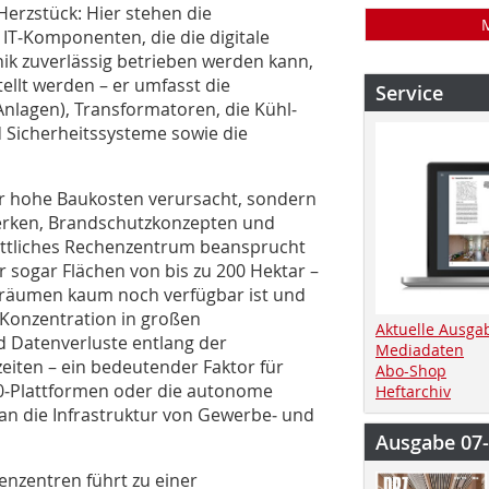
Herzstück: Hier stehen die
IT‑Komponenten, die die digitale
k zuverlässig betrieben werden kann,
llt werden – er umfasst die
Service
lagen), Transformatoren, die Kühl‑
 Sicherheitssysteme sowie die
nur hohe Baukosten verursacht, sondern
erken, Brandschutzkonzepten und
ittliches Rechenzentrum beansprucht
r sogar Flächen von bis zu 200 Hektar –
gsräumen kaum noch verfügbar ist und
 Konzentration in großen
Aktuelle Ausga
 Datenverluste entlang der
Mediadaten
eiten – ein bedeutender Faktor für
Abo-Shop
.0‑Plattformen oder die autonome
Heftarchiv
an die Infrastruktur von Gewerbe‑ und
Ausgabe 07
enzentren führt zu einer