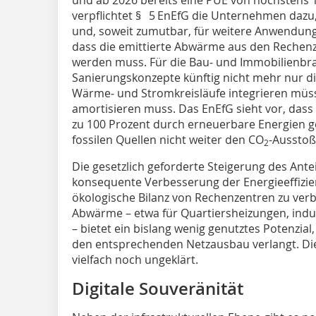
verpflichtet § 5 EnEfG die Unternehmen daz
und, soweit zumutbar, für weitere Anwendun
dass die emittierte Abwärme aus den Rechen
werden muss. Für die Bau‑ und Immobilienbr
Sanierungskonzepte künftig nicht mehr nur di
Wärme‑ und Stromkreisläufe integrieren müss
amortisieren muss. Das EnEfG sieht vor, dass
zu 100 Prozent durch erneuerbare Energien g
fossilen Quellen nicht weiter den CO
-Ausstoß
2
Die gesetzlich geforderte Steigerung des Ante
konsequente Verbesserung der Energieeffizien
ökologische Bilanz von Rechenzentren zu ver
Abwärme – etwa für Quartiersheizungen, ind
– bietet ein bislang wenig genutztes Potenzial
den entsprechenden Netzausbau verlangt. Die 
vielfach noch ungeklärt.
Digitale Souveränität