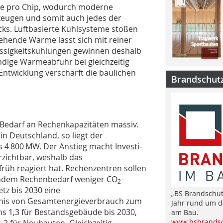
hte pro Chip, wodurch moderne
eugen und somit auch jedes der
cks. Luftbasierte Kühlsysteme stoßen
tehende Wärme lässt sich mit reiner
lüssigkeitskühlungen gewinnen deshalb
dige Wärmeabfuhr bei gleichzeitig
ntwicklung verschärft die baulichen
Brandschut
.
r Bedarf an Rechenkapazitäten massiv.
 in Deutschland, so liegt der
s 4 800 MW. Der Anstieg macht Investi­
rzichtbar, weshalb das
 früh reagiert hat. Rechenzentren sollen
gendem Rechenbedarf weniger CO
-
2
tz bis 2030 eine
„BS Brandschut
ltnis von Gesamtenergieverbrauch zum
Jahr rund um 
s 1,3 für Bestandsgebäude bis 2030,
am Bau.
www.bsbrandsc
,2 für Neubauten. Gleichzeitig