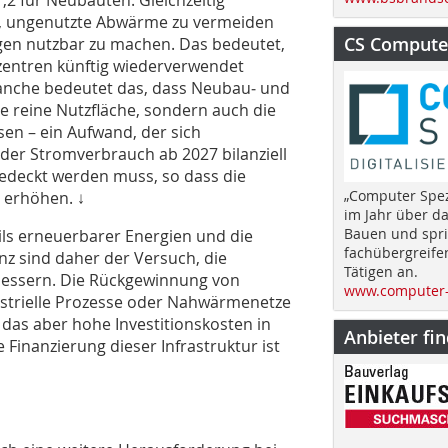
u, ungenutzte Abwärme zu vermeiden
CS Computer
gen nutzbar zu machen. Das bedeutet,
zentren künftig wiederverwendet
anche bedeutet das, dass Neubau‑ und
e reine Nutzfläche, sondern auch die
en – ein Aufwand, der sich
 der Stromverbrauch ab 2027 bilanziell
edeckt werden muss, so dass die
„Computer Spez
 erhöhen. ↓
im Jahr über d
Bauen und spri
ils erneuerbarer Energien und die
fachübergreife
z sind daher der Versuch, die
Tätigen an.
bessern. Die Rückgewinnung von
www.computer-
ustrielle Prozesse oder Nahwärmenetze
, das aber hohe Investitionskosten in
Anbieter fi
Finanzierung dieser Infrastruktur ist