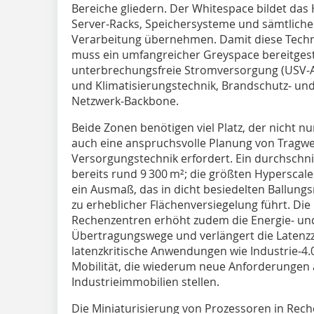
Bereiche gliedern. Der Whitespace bildet das 
Server‑Racks, Speichersysteme und sämtliche 
Verarbeitung übernehmen. Damit diese Techni
muss ein umfangreicher Greyspace bereitgeste
unterbrechungsfreie Stromversorgung (USV‑An
und Klimatisierungstechnik, Brandschutz‑ und
Netzwerk‑Backbone.
Beide Zonen benötigen viel Platz, der nicht 
auch eine anspruchsvolle Planung von Tragw
Versorgungstechnik erfordert. Ein durchschn
bereits rund 9 300 m²; die größten Hyperscale
ein Ausmaß, das in dicht besiedelten Ballun
zu erheblicher Flächenversiegelung führt. Die
Rechenzentren erhöht zudem die Energie‑ und
Übertragungswege und verlängert die Latenzz
latenzkritische Anwendungen wie Industrie‑4
Mobilität, die wiederum neue Anforderungen 
Industrieimmobilien stellen.
Die Miniaturisierung von Prozessoren in Rech