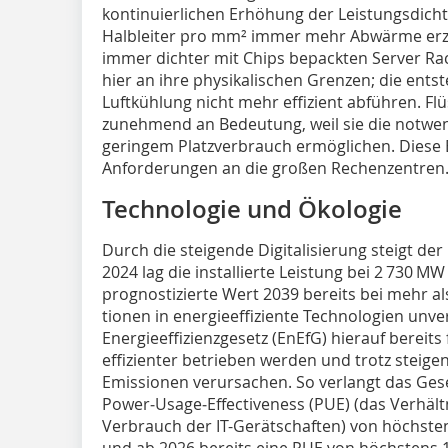
kontinuierlichen Erhöhung der Leistungsdic
Halbleiter pro mm² immer mehr Abwärme erz
immer dichter mit Chips bepackten Server Ra
hier an ihre physikalischen Grenzen; die ents
Luftkühlung nicht mehr effizient abführen. F
zunehmend an Bedeutung, weil sie die notwen
geringem Platzverbrauch ermöglichen. Diese E
Anforderungen an die großen Rechenzentren
Technologie und Ökologie
Durch die steigende Digitalisierung steigt de
2024 lag die installierte Leistung bei 2 730 MW
prognostizierte Wert 2039 bereits bei mehr al
tionen in energieeffiziente Technologien unve
Energieeffizienzgesetz (EnEfG) hierauf bereits
effizienter betrieben werden und trotz stei
Emissionen verursachen. So verlangt das Gese
Power‑Usage‑Effectiveness (PUE) (das Verhä
Verbrauch der IT-Gerätschaften) von höchsten
und ab 2026 bereits eine PUE von höchstens 1