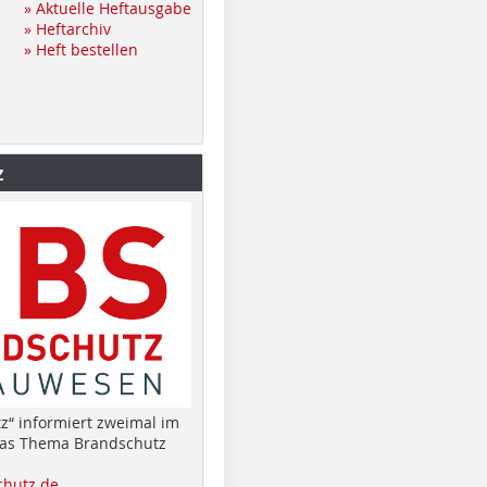
» Aktuelle Heftausgabe
» Heftarchiv
» Heft bestellen
z
z“ informiert zweimal im
das Thema Brandschutz
hutz.de