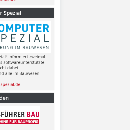
 Spezial
ial“ informiert zweimal
as softwareunterstützte
cht dabei
nd alle im Bauwesen
spezial.de
nden