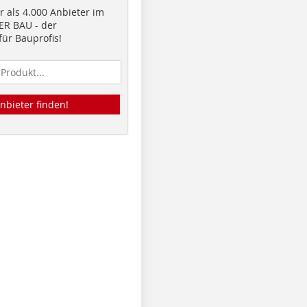
 als 4.000 Anbieter im
R BAU - der
ür Bauprofis!
nbieter finden!