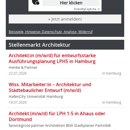
Hier klicken
Friendly
Captcha ⇗
» Jetzt anmelden!
Beispiele, Hinweise: Datenschutz, Analyse, Widerruf
Stellenmarkt Architektur
Architekt:in (m/w/d) für entwurfsstarke
Ausführungsplanung LPH5 in Hamburg
Henke & Partner
22.07.2026
in Hamburg
Wiss. Mitarbeiter:in – Architektur und
Städtebaulicher Entwurf (m/w/d)
HafenCity Universität Hamburg
18.07.2026
in Hamburg
Architekt (m/w/d) für LPH 1-5 in Ahaus oder
Dortmund
farwickgrote partner Architekten BDA Stadtplaner PartmbB