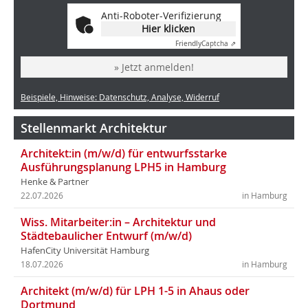
Anti-Roboter-Verifizierung
Hier klicken
Friendly
Captcha ⇗
» Jetzt anmelden!
Beispiele, Hinweise: Datenschutz, Analyse, Widerruf
Stellenmarkt Architektur
Architekt:in (m/w/d) für entwurfsstarke
Ausführungsplanung LPH5 in Hamburg
Henke & Partner
22.07.2026
in Hamburg
Wiss. Mitarbeiter:in – Architektur und
Städtebaulicher Entwurf (m/w/d)
HafenCity Universität Hamburg
18.07.2026
in Hamburg
Architekt (m/w/d) für LPH 1-5 in Ahaus oder
Dortmund