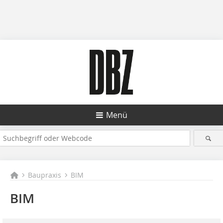
Menü
Baupraxis
BIM
BIM