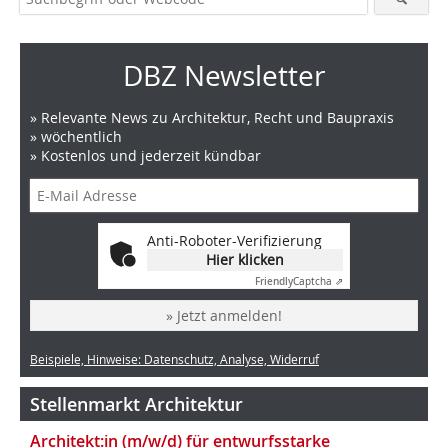
DBZ Newsletter
» Relevante News zu Architektur, Recht und Baupraxis
» wöchentlich
» Kostenlos und jederzeit kündbar
Anti-Roboter-Verifizierung
Hier klicken
Friendly
Captcha ⇗
» Jetzt anmelden!
Beispiele, Hinweise: Datenschutz, Analyse, Widerruf
Stellenmarkt Architektur
Architekt:in (m/w/d) für entwurfsstarke