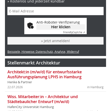
» Kostenlos und jederzeit kündbar
Anti-Roboter-Verifizierung
Hier klicken
Friendly
Captcha ⇗
» Jetzt anmelden!
Beispiele, Hinweise: Datenschutz, Analyse, Widerruf
Stellenmarkt Architektur
Architekt:in (m/w/d) für entwurfsstarke
Ausführungsplanung LPH5 in Hamburg
Henke & Partner
22.07.2026
in Hamburg
Wiss. Mitarbeiter:in – Architektur und
Städtebaulicher Entwurf (m/w/d)
HafenCity Universität Hamburg