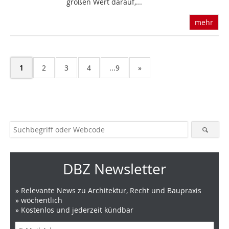
großen Wert darauf,...
mehr
1
2
3
4
...9
»
DBZ Newsletter
» Relevante News zu Architektur, Recht und Baupraxis
» wöchentlich
» Kostenlos und jederzeit kündbar