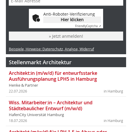
Anti-Roboter-Verifizierung
Hier klicken
Friendly
Captcha ⇗
» Jetzt anmelden!
Beispiele, Hinweise: Datenschutz, Analyse, Widerruf
Stellenmarkt Architektur
Architekt:in (m/w/d) für entwurfsstarke
Ausführungsplanung LPH5 in Hamburg
Henke & Partner
22.07.2026
in Hamburg
Wiss. Mitarbeiter:in – Architektur und
Städtebaulicher Entwurf (m/w/d)
HafenCity Universität Hamburg
18.07.2026
in Hamburg