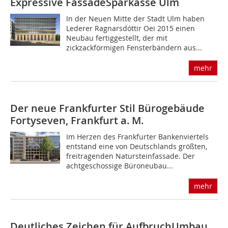
Expressive Fassade
Sparkasse Ulm
In der Neuen Mitte der Stadt Ulm haben
Lederer Ragnarsdóttir Oei 2015 einen
Neubau fertiggestellt, der mit
zickzackförmigen Fensterbändern aus...
mehr
Der neue Frankfurter Stil
Bürogebäude
Forty­seven, Frankfurt a. M.
Im Herzen des Frankfurter Bankenviertels
entstand eine von Deutschlands größten,
freitragenden Natursteinfassade. Der
achtgeschossige Büroneubau...
mehr
Deutliches Zeichen für Aufbruch
Umbau