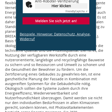
Anti-Roboter-Verifizierung
flexible Formgebung, vielseitige Funktionen und intelligente
Hier klicken
Vernetzung entwickeln sich weiter; angesichts steigender
Friendly
Captcha ⇗
Energiekosten und neuer Vorgaben im Bauwesen wird auch
eine langfristige Ressourceneffizienz immer wichtiger. Es ist
Melden Sie sich jetzt an!
daher heute Usus, hochwertige Bürogebäude an zentralen
Standorten aus wirtschaftlichen Erwägungen nachhaltig zu
planen, zu errichten und auch zu zertifizieren (DGNB,
Beispiele, Hinweise: Datenschutz, Analyse,
BREEAM, LEED außerdem Standards wie EN, AAMA etc.).
Widerruf
Basis für die Bewertung sind nicht nur ökonomische,
ökologische und soziokulturelle Aspekte, sondern auch die
technische Qualität und die Prozessqualität. Ziel ist es, die
Nutzung der verfügbaren Werkstoffe durch eine
nutzerorientierte, langlebige und recyclingfähige Bauweise
zu sichern und so Ressourcen und Umwelt zu schonen und
die Gesundheit der Bewohner zu fördern. Um die
Zertifizierung eines Gebäudes zu gewährleis-ten, ist eine
ganzheitliche Planung der Fassade in Kombination mit
ausgereiften Systemen für die Gebäudehülle nötig.
Ökologisch sollten die Systeme zudem durch ihre
Energieeffizienz, Wiederverwertbarkeit und
Nutzerfreundlichkeit überzeugen. Damit werden sie nicht
nur den individuellen Bedürfnissen in allen Klimazonen
gerecht, sondern können, mit Photovoltaikelementen