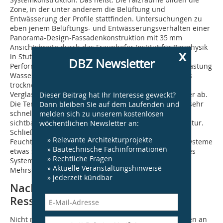
Zone, in der unter anderem die Belüftung und
Entwässerung der Profile stattfinden. Untersuchungen zu
eben jenem Belüftungs- und Entwässerungsverhalten einer
Panorama-Design-Fassadenkonstruktion mit 35 mm
Ansichtsbreite durch das Fraunhofer Institut für Bauphysik
x
in Stuttgart belegen deren optimale bauphysikalische
DBZ Newsletter
Performance. Zwar kann nach starker Schlagregenbelastung
Wasser in die Profilkonstruktion eindringen; allerdings
trocknen die feuchten Falzräume je nach System und
Verglasungsbautiefe nachweislich in kurzer Zeit wieder ab.
Dieser Beitrag hat Ihr Interesse geweckt?
Die Temperatur an der äußeren Glaskante passt sich sehr
Dann bleiben Sie auf dem Laufenden und
schnell an und die innere Oberflächentemperatur der
melden sich zu unserem kostenlosen
sichtbaren Glasfläche liegt über der Taupunkttemperatur.
wöchentlichen Newsletter an:
Schließlich zeigt die Auswertung der absoluten
» Relevante Architekturprojekte
Feuchtemengen im Falzraum, dass gesamtbelüftete Systeme
» Bautechnische Fachinformationen
etwas schneller abtrocknen als ein feldweise belüftetes
» Rechtliche Fragen
System. In allen Fällen bleibt der Glasrand der
» Aktuelle Veranstaltungshinweise
Mehrscheiben-Isolierglaseinheit dauerhaft geschützt.
» jederzeit kündbar
Nachhaltigkeit und
Ressourceneffizienz
Nicht nur die Anforderungen moderner Gebäudehüllen an