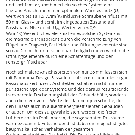
und Lochfenster, kombiniert ein solches System eine
filigrane Ansicht mit einem optimalem Wärmeschutz (U
-
f
2
Wert von bis zu 1,5 W/(m
K) inklusive Schraubeneinfluss mit
50 mm Glas) – und somit im eingebauten Zustand auf
Passivhaus-Niveau mit U
-Werten von ≤ 0,9
cw
2
W/(m
K).Wesentliches Merkmal eines solchen Systems ist
die maximale Transparenz durch die Verschmelzung von
Flügel und Tragwerk, Festfelder und Öffnungselemente sind
von außen nicht unterscheidbar. Lediglich innen werden die
Öffnungselemente durch eine Schattenfuge und den
Fenstergriff sichtbar.
Noch schmalere Ansichtsbreiten von nur 35 mm lassen sich
mit Panorama-Design-Fassaden realisieren – und dies sogar
Passivhaus zertifiziert. Architekten schätzen nicht nur die
puristische Optik der Systeme und das daraus resultierende
transparente Erscheinungsbild der Gebäudehülle, sondern
auch die niedrigen U-Werte der Rahmenquerschnitte, die
den Einsatz auch in äußerst energieeffizienten Gebäuden
erlauben. Um dies zu gewährleisten, werden die freien
Luftbereiche im Profilinneren, die sogenannten Falzräume,
wärmegedämmt. Entscheidend ist dabei ein möglichst gutes
bauphysikalisches Verhalten der gesamten
Systemkonstruktion. Das heißt: Die Falzräume bilden die