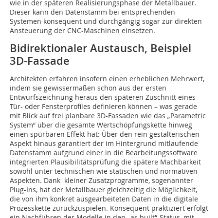
wie in der späteren Realisierungsphase der Metallbauer.
Dieser kann den Datenstamm bei entsprechenden
Systemen konsequent und durchgängig sogar zur direkten
Ansteuerung der CNC-Maschinen einsetzen.
Bidirektionaler Austausch, Beispiel
3D-Fassade
Architekten erfahren insofern einen erheblichen Mehrwert,
indem sie gewissermaßen schon aus der ersten
Entwurfszeichnung heraus den späteren Zuschnitt eines
Tür- oder Fensterprofiles definieren können – was gerade
mit Blick auf frei planbare 3D-Fassaden wie das „Parametric
System“ über die gesamte Wertschöpfungskette hinweg
einen spürbaren Effekt hat: Über den rein gestalterischen
Aspekt hinaus garantiert der im Hintergrund mitlaufende
Datenstamm aufgrund einer in die Bearbeitungssoftware
integrierten Plausibilitätsprüfung die spätere Machbarkeit
sowohl unter technischen wie statischen und normativen
Aspekten. Dank kleiner Zusatzprogramme, sogenannter
Plug-Ins, hat der Metallbauer gleichzeitig die Möglichkeit,
die von ihm konkret ausgearbeiteten Daten in die digitale
Prozesskette zurückzuspielen. Konsequent praktiziert erfolgt
ein Nachführen der Modelle in den „as built“-Status, mit