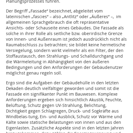
Planungsprozesses führen.
Der Begriff „Fassade“ bezeichnet, abgeleitet vom
lateinischen „fascies“ – also „Antlitz“ oder „Äußeres“ –, im
allgemeinen Sprachgebrauch die oft repräsentative
Ansichts- oder Schauseite eines Gebäudes. Die Fassade als
solche in ihrer Rolle als seitliche bzw. oberirdische Grenze
von Innen- und Außenraum ist jedoch ausdrücklich nicht als
Raumabschluss zu betrachten; sie bildet keine hermetische
Versiegelung, sondern wirkt vielmehr als ein Filter, der den
Stoffaustausch, den Strahlungs- und Schalldurchgang und
die Wärmeleitung in Abhängigkeit von den äußeren
Bedingun­gen und den Anforderungen der Gebäudenutzer
möglichst genau regeln soll.
Ergo sind die Aufgaben der Gebäudehülle in den letzten
Dekaden deutlich vielfältiger geworden und somit ist die
Fassade ein signifikanter Punkt im Bauwesen. Komplexe
Anforderungen ergeben sich hinsichtlich Akustik, Feuchte,
Belüftung, Schutz gegen UV-Strahlung, Belichtung,
Dichtigkeit gegen Schlagregen, Druck- und Sogkräfte aus
Windbelas-tung, Ein- und Ausblick, Schutz vor Wärme und
Kälte sowie statische Belastungen von innen und aus den
Eigenlasten. Zusätzliche Aspekte sind in den letzten Jahren