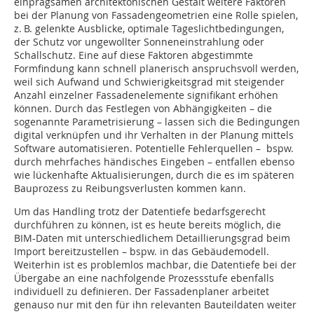
einprägsamen architektonischen Gestalt weitere Faktoren
bei der Planung von Fassadengeometrien eine Rolle spielen,
z. B. gelenkte Ausblicke, optimale Tageslichtbedingungen,
der Schutz vor ungewollter Sonneneinstrahlung oder
Schallschutz. Eine auf diese Faktoren abgestimmte
Formfindung kann schnell planerisch anspruchsvoll werden,
weil sich Aufwand und Schwierigkeitsgrad mit steigender
Anzahl einzelner Fassadenelemente signifikant erhöhen
können. Durch das Festlegen von Abhängigkeiten – die
sogenannte Parametrisierung – lassen sich die Bedingun­gen
digital verknüpfen und ihr Verhalten in der Planung mittels
Software automatisieren. Potentielle Fehlerquellen – bspw.
durch mehrfaches händisches Eingeben – ent­fallen ebenso
wie lückenhafte Aktualisierun­gen, durch die es im späteren
Bauprozess zu Reibungsverlusten kommen kann.
Um das Handling trotz der Datentiefe bedarfsgerecht
durchführen zu können, ist es heute bereits möglich, die
BIM-Daten mit unterschiedlichem Detaillierungsgrad beim
Import bereitzustellen – bspw. in das Gebäudemodell.
Weiterhin ist es problemlos machbar, die Datentiefe bei der
Übergabe an eine nachfolgende Prozessstufe ebenfalls
individuell zu definieren. Der Fassadenplaner arbeitet
genauso nur mit den für ihn relevanten Bauteildaten weiter