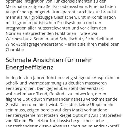
optimale Integration von Funktionselementen zu den
Merkmalen zeitgemäßer Fassadensysteme. Eine höchsten
Ansprüchen genügende transparente Architektur braucht
mehr als nur großzügige Glasflächen. Erst in ­Kombination
mit filigranen puristischen Profilsystemen und der
Integration aller nutzer­relevan­ten und vor allem den
Normen entsprechenden Funktionen – wie etwa
Wärmeschutz, Sonnen- und Schallschutz, Sicherheit und
Wind-/Schlagregenwiderstand – erhält sie ihren makellosen
Charakter.
Schmale Ansichten für mehr
Energieeffizienz
In den letzten Jahren führten stetig steigende Ansprüche an
Schall- und Wärmedämmung zu deutlich massiveren
Fensterprofilen. Dem gegenüber steht der verstärkt
wahrnehmbare Trend, Gebäude zu entwerfen, deren
filigrane Optik durch miteinander nahezu verschmelzende
Glasflächen dominiert wird. Dass dies keine Utopie mehr
sein muss, zeigen bereits auf dem Markt vorhandene
Fenstersysteme mit Pfosten-Riegel-Optik mit Ansichtsbreiten
von 60 mm: Einsetzbar für klassische geschosshohe
Fensterbänder inklusive Absturzsicherung im Andruckprofil