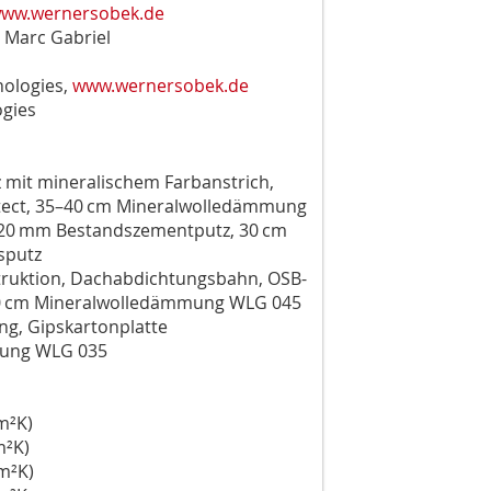
ww.wernersobek.de
 Marc Gabriel
ologies,
www.wernersobek.de
gies
mit mineralischem Farbanstrich,
otect, 35–40 cm Mineralwolledämmung
, 20 mm Bestandszementputz, 30 cm
sputz
truktion, Dachabdichtungsbahn, OSB-
40 cm Mineralwolledämmung WLG 045
ung, Gipskartonplatte
mung WLG 035
²K)
K)
²K)