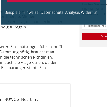
Finden Sie mehr
EINKAUFSFÜHRE
 Energiemanagementsystem für eine
Suchmaschine f
en Energie. Mit dem
Lage versetzt, die haustechnischen
ndig zu regeln.
A
seren Einschätzungen führen, hofft
iel Dämmung nötig, braucht man
n die technischen Richtlinien,
n auch die Frage klären, ob der
 Einsparungen steht. ISch
lm, NUWOG, Neu-Ulm,