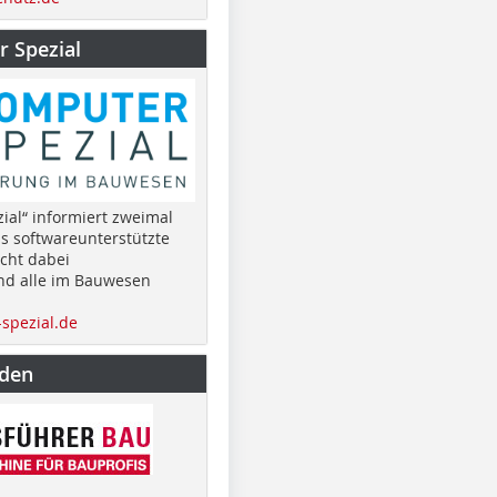
 Spezial
ial“ informiert zweimal
as softwareunterstützte
cht dabei
nd alle im Bauwesen
spezial.de
nden