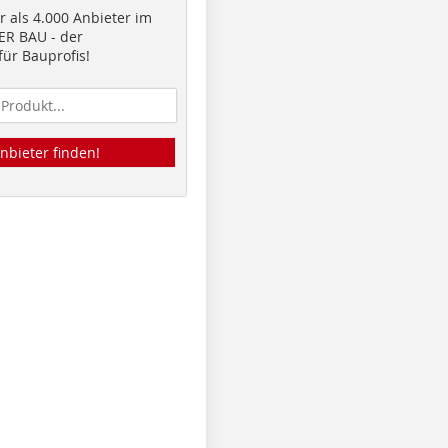
 als 4.000 Anbieter im
R BAU - der
ür Bauprofis!
nbieter finden!