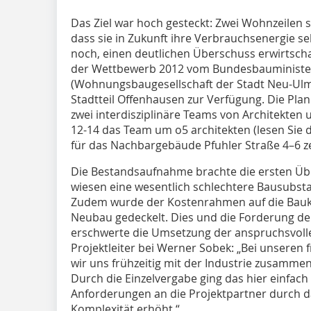
Das Ziel war hoch gesteckt: Zwei Wohnzeilen s
dass sie in Zukunft ihre Verbrauchsenergie s
noch, einen deutlichen Überschuss erwirtsch
der Wettbewerb 2012 vom Bundesbauminist
(Wohnungsbaugesellschaft der Stadt Neu-Ulm)
Stadtteil Offenhausen zur Verfügung. Die P
zwei interdisziplinäre Teams von Architekten 
12-14 das Team um o5 architekten (lesen Sie 
für das Nachbargebäude Pfuhler Straße 4–6 z
Die Bestandsaufnahme brachte die ersten Üb
wiesen eine wesentlich schlechtere Bausubs
Zudem wurde der Kostenrahmen auf die Bauko
Neubau gedeckelt. Dies und die Forderung de
erschwerte die Umsetzung der anspruchsvollen
Projektleiter bei Werner Sobek: „Bei unseren 
wir uns frühzeitig mit der Industrie zusamme
Durch die Einzelvergabe ging das hier einfach
Anforderungen an die Projektpartner durch d
Komplexität erhöht.“