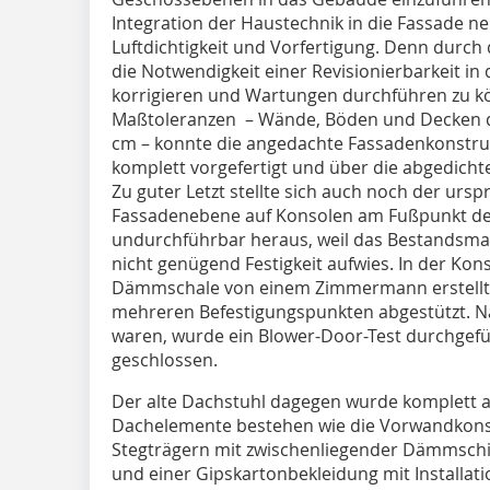
Integration der Haustechnik in die Fassade n
Luftdichtigkeit und Vorfertigung. Denn durch
die Notwendigkeit einer Revisionierbarkeit in
korrigieren und Wartungen durchführen zu 
Maßtoleranzen – Wände, Böden und Decken de
cm – konnte die angedachte Fassadenkonstrukt
komplett vorgefertigt und über die abgedicht
Zu guter Letzt stellte sich auch noch der ursp
Fassadenebene auf Konsolen am Fußpunkt der 
undurchführbar heraus, weil das Bestandsma
nicht genügend Festigkeit aufwies. In der Ko
Dämmschale von einem Zimmermann erstellt 
mehreren Befestigungspunkten abgestützt. N
waren, wurde ein Blower-Door-Test durchgefü
geschlossen.
Der alte Dachstuhl dagegen wurde komplett a
Dachelemente bestehen wie die Vorwandkon
Stegträgern mit zwischenliegender Dämmschic
und einer Gipskartonbekleidung mit Installat