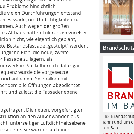
eue Probleme hinsichtlich
 die vielen Durchführungen entstand
 der Fassade, um Undichtigkeiten zu
können. Auch wegen der großen
s Altbaus hatten Toleranzen von +- 5
ion nicht, wie eigentlich geplant,
ete Bestandsfassade „gestülpt“ werden.
Brandschut
rüngliche Plan, die neue, zweite
x
Fassade zu lagern, als
DBZ Newsletter
uerwerk im Sockelbereich dafür gar
nsequenz wurde die vorgesetzte
und auf einem Setzbalken mit
Dieser Beitrag hat Ihr Interesse geweckt? Dann
achdem alle Öffnungen abgedichtet
bleiben Sie auf dem Laufenden und melden sich zu
hrt und zuletzt die Fassadenebene
unserem kostenlosen wöchentlichen Newsletter an:
» Relevante Architekturprojekte
bgetragen. Die neuen, vorgefertigten
» Bautechnische Fachinformationen
struktion an den Außenwänden aus
„BS Brandschut
» Rechtliche Fragen
Jahr rund um 
ht, unterseitiger Luftdichtheitsebene
» Aktuelle Veranstaltungshinweise
am Bau.
ionsebene. Sie wurden auf einen
» jederzeit kündbar
www.bsbrandsc