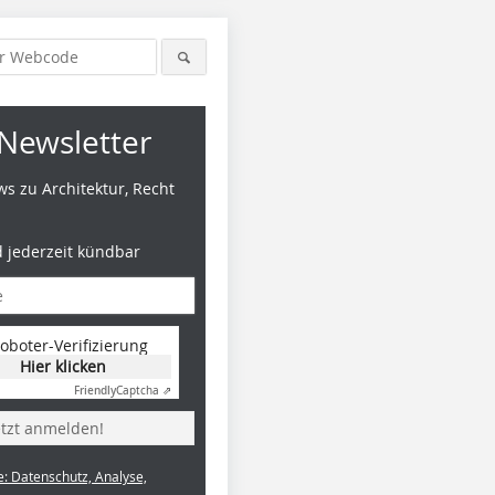
Newsletter
s zu Architektur, Recht
d jederzeit kündbar
Foto: Thomas Wieckhorst
Foto: Inga Schaefer/DBZ
oboter-Verifizierung
Hier klicken
Friendly
Captcha ⇗
etzt anmelden!
e: Datenschutz, Analyse,