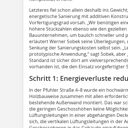
Letzteres fiel schon allein deshalb ins Gewicht
energetische Sanierung mit additiven Konstr
Vorfertigungsgrad vorsah. „Wir benötigen ei
höhere Stückzahlen ebenso wie den gezielten E
Bauunternehmen, um baulich schneller und pre
erläutert Werner Sobek seine Überlegungen, 
Senkung der Sanierungskosten selbst sein. „Let
prototypische Anwendung,“ sagt Sobek, aber „
Standard ist sicher dort am vielversprechends
vorhanden ist, die den Einsatz vorgefertigter
Schritt 1: Energieverluste red
In der Pfuhler Straße 4–8 wurde ein hochw
Holzbauweise zusammen mit allen erforderli
bestehende Außenwand montiert. Das war scho
die geringen Geschosshöhen keine Möglichkei
Lüftungsleitungen in einer abgehängten Deck
sich, die vertikalen Lüftungsleitungen in de
Geschossebenen in das Gebäude einzuführen. 