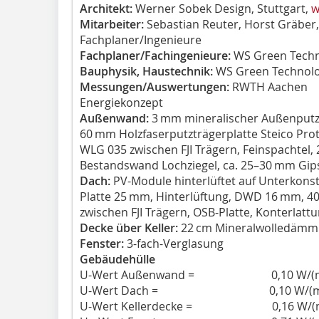
Architekt:
Werner Sobek Design, Stuttgart,
w
Mitarbeiter:
Sebastian Reuter, Horst Gräber,
Fachplaner/Ingenieure
Fachplaner/Fachingenieure:
WS Green Techn
Bauphysik, Haustechnik:
WS Green Technolo
Messungen/Auswertungen:
RWTH Aachen
Energiekonzept
Außenwand:
3 mm mineralischer Außenputz 
60 mm Holzfaserputzträgerplatte Steico Pr
WLG 035 zwischen FJI Trägern, Feinspachtel
Bestandswand Lochziegel, ca. 25–30 mm Gip
Dach:
PV-Module hinterlüftet auf Unterkons
Platte 25 mm, Hinterlüftung, DWD 16 mm, 
zwischen FJI Trägern, OSB-Platte, Konterlatt
Decke über Keller:
22 cm Mineralwolledäm
Fenster:
3-fach-Verglasung
Gebäudehülle
U-Wert Außenwand = 0,10 W/(m
U-Wert Dach = 0,10 W/(m²
U-Wert Kellerdecke = 0,16 W/(m