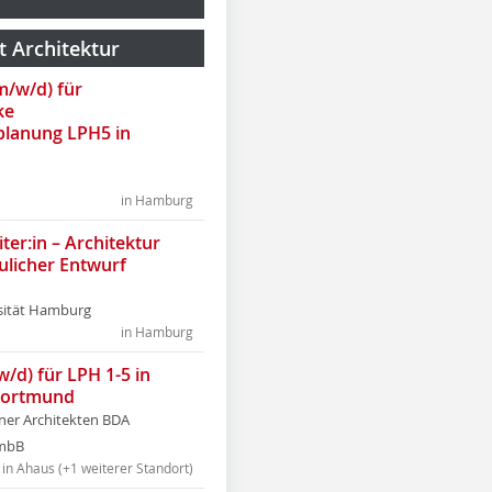
t Architektur
(m/w/d) für
ke
lanung LPH5 in
in Hamburg
ter:in – Architektur
ulicher Entwurf
sität Hamburg
in Hamburg
w/d) für LPH 1-5 in
Dortmund
tner Architekten BDA
tmbB
in Ahaus (+1 weiterer Standort)