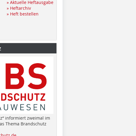
» Aktuelle Heftausgabe
» Heftarchiv
» Heft bestellen
z
z“ informiert zweimal im
das Thema Brandschutz
hutz.de