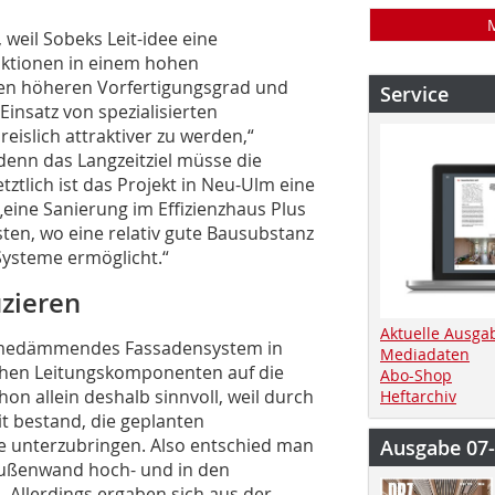
, weil Sobeks Leit-idee eine
uktionen in einem hohen
nen höheren Vorfertigungsgrad und
Service
insatz von spezialisierten
islich attraktiver zu werden,“
denn das Langzeitziel müsse die
ztlich ist das Projekt in Neu-Ulm eine
eine Sanierung im Effizienzhaus Plus
ten, wo eine relativ gute Bausubstanz
 Systeme ermöglicht.“
uzieren
Aktuelle Ausga
ärmedämmendes Fassadensystem in
Mediadaten
chen Leitungskomponenten auf die
Abo-Shop
n allein deshalb sinnvoll, weil durch
Heftarchiv
t bestand, die geplanten
e unterzubringen. Also entschied man
Ausgabe 07
r Außenwand hoch- und in den
Allerdings ergaben sich aus der