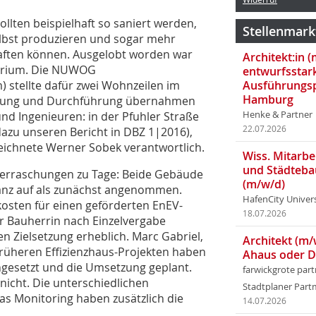
ollten beispielhaft so saniert werden,
Stellenmark
elbst produzieren und sogar mehr
aften können. Ausgelobt worden war
Architekt:in 
erium. Die NUWOG
entwurfsstar
 stellte dafür zwei Wohnzeilen im
Ausführungsp
Hamburg
lanung und Durchführung übernahmen
und Ingenieuren: in der Pfuhler Straße
Henke & Partner
22.07.2026
dazu unseren Bericht in DBZ 1|2016),
eichnete Werner Sobek verantwortlich.
Wiss. Mitarbei
und Städteba
erraschungen zu Tage: Beide Gebäude
(m/w/d)
tanz auf als zunächst angenommen.
HafenCity Univer
sten für einen geförderten EnEV-
18.07.2026
r Bauherrin nach Einzelvergabe
 Zielsetzung erheblich. Marc Gabriel,
Architekt (m/
früheren Effizienzhaus-Projekten haben
Ahaus oder 
ngesetzt und die Umsetzung geplant.
farwickgrote par
 nicht. Die unterschiedlichen
Stadtplaner Par
as Monitoring haben zusätzlich die
14.07.2026