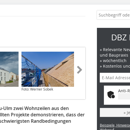
DBZ 
» Relevante New
und Baupraxis
» wöchentlich
» Kostenlos un
Foto: Werner Sobek
Foto: Werner Sobek
Anti-R
u-Ulm zwei Wohnzeilen aus den
» J
llten Projekte demonstrieren, dass der
n schwierigsten Randbedingungen
Beispiele, Hinweis
Widerruf