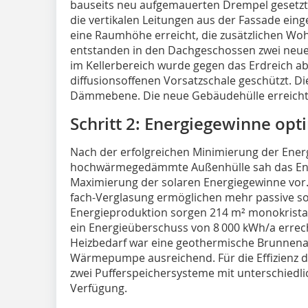
bauseits neu aufgemauerten Drempel gesetzt.
die vertikalen Leitungen aus der Fassade eing
eine Raumhöhe erreicht, die zusätzlichen Wo
entstanden in den Dachgeschossen zwei ne
im Kellerbereich wurde gegen das Erdreich ab
diffusionsoffenen Vorsatzschale geschützt. Die
Dämmebene. Die neue Gebäudehülle erreicht 
Schritt 2: Energiegewinne opt
Nach der erfolgreichen Minimierung der Energ
hochwärmegedämmte Außenhülle sah das Ener
Maximierung der solaren Energiegewinne vor.
fach-Verglasung ermöglichen mehr passive sol
Energieproduktion sorgen 214 m² monokristal
ein Energieüberschuss von 8 000 kWh/a erre
Heizbedarf war eine geothermische Brunnenan
Wärmepumpe ausreichend. Für die Effizienz 
zwei Pufferspeichersysteme mit unterschiedl
Verfügung.