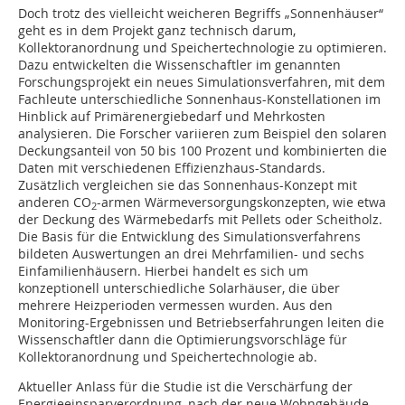
Doch trotz des vielleicht weicheren Begriffs „Sonnenhäuser“
geht es in dem Projekt ganz technisch darum,
Kollektoranordnung und Speichertechnologie zu optimieren.
Dazu entwickelten die Wissenschaftler im genannten
Forschungsprojekt ein neues Simulationsverfahren, mit dem
Fachleute unterschiedliche Sonnenhaus-Konstellationen im
Hinblick auf Primärenergiebedarf und Mehrkosten
analysieren. Die Forscher variieren zum Beispiel den solaren
Deckungsanteil von 50 bis 100 Prozent und kombinierten die
Daten mit verschiedenen Effizienzhaus-Standards.
Zusätzlich vergleichen sie das Sonnenhaus-Konzept mit
anderen CO
-armen Wärmeversorgungskonzepten, wie etwa
2
der Deckung des Wärmebedarfs mit Pellets oder Scheitholz.
Die Basis für die Entwicklung des Simulationsverfahrens
bildeten Auswertungen an drei Mehrfamilien- und sechs
Einfamilienhäusern. Hierbei handelt es sich um
konzeptionell unterschiedliche Solarhäuser, die über
mehrere Heizperioden vermessen wurden. Aus den
Monitoring-Ergebnissen und Betriebs­erfahrungen leiten die
Wissenschaftler dann die Optimierungsvorschläge für
Kollektoranordnung und Speichertechnologie ab.
Aktueller Anlass für die Studie ist die Verschärfung der
Energieeinsparverordnung, nach der neue Wohngebäude