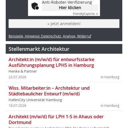
Anti-Roboter-Verifizierung
Hier klicken
Friendly
Captcha ⇗
» Jetzt anmelden!
Beispiele, Hinweise: Datenschutz, Analyse, Widerruf
Stellenmarkt Architektur
Architekt:in (m/w/d) für entwurfsstarke
Ausführungsplanung LPH5 in Hamburg
Henke & Partner
22.07.2026
in Hamburg
Wiss. Mitarbeiter:in – Architektur und
Städtebaulicher Entwurf (m/w/d)
HafenCity Universität Hamburg
18.07.2026
in Hamburg
Architekt (m/w/d) für LPH 1-5 in Ahaus oder
Dortmund