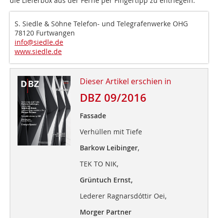
die Lieferbox aus der Ferne per Fingertipp zu entriegeln.
S. Siedle & Söhne Telefon- und Telegrafenwerke OHG
78120 Furtwangen
info@siedle.de
www.siedle.de
Dieser Artikel erschien in
DBZ 09/2016
Fassade
Verhüllen mit Tiefe
Barkow Leibinger
,
TEK TO NIK,
Grüntuch Ernst,
Lederer Ragnarsdóttir Oei,
Morger Partner