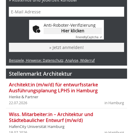
Anti-Roboter-Verifizierung
Hier klicken
Friendly
Captcha ⇗
» Jetzt anmelden!
Beispiele, Hinweise: Datenschutz, Analyse, Widerruf
Stellenmarkt Architektur
Architekt:in (m/w/d) für entwurfsstarke
Ausführungsplanung LPH5 in Hamburg
Henke & Partner
22.07.2026
in Hamburg
Wiss. Mitarbeiter:in – Architektur und
Städtebaulicher Entwurf (m/w/d)
HafenCity Universität Hamburg
18.07.2026
in Hamburg