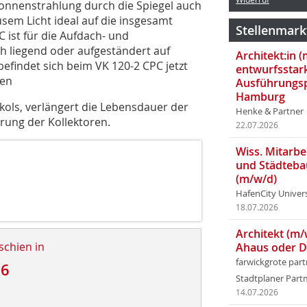
 Sonnenstrahlung durch die Spiegel auch
usem Licht ideal auf die insgesamt
Stellenmark
 ist für die Aufdach- und
h liegend oder aufgeständert auf
Architekt:in 
findet sich beim VK 120-2 CPC jetzt
entwurfsstar
den
Ausführungsp
Hamburg
kols, verlängert die Lebensdauer der
Henke & Partner
erung der Kollektoren.
22.07.2026
Wiss. Mitarbei
und Städteba
(m/w/d)
HafenCity Univer
18.07.2026
Architekt (m/
schien in
Ahaus oder 
farwickgrote par
16
Stadtplaner Par
14.07.2026