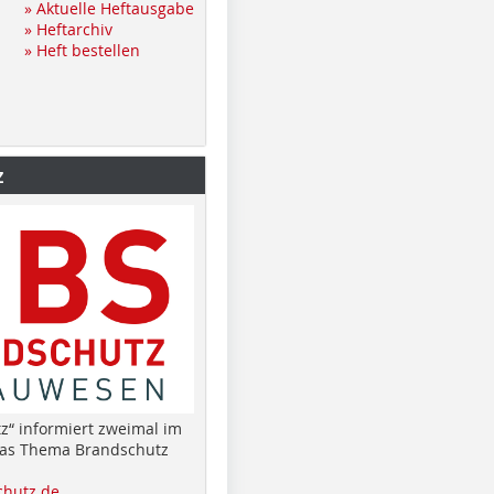
» Aktuelle Heftausgabe
» Heftarchiv
» Heft bestellen
z
z“ informiert zweimal im
das Thema Brandschutz
hutz.de