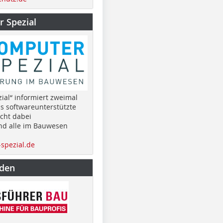
 Spezial
ial“ informiert zweimal
as softwareunterstützte
cht dabei
nd alle im Bauwesen
spezial.de
nden