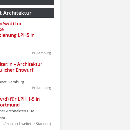
t Architektur
(m/w/d) für
ke
lanung LPH5 in
in Hamburg
ter:in – Architektur
ulicher Entwurf
sität Hamburg
in Hamburg
w/d) für LPH 1-5 in
Dortmund
tner Architekten BDA
tmbB
in Ahaus (+1 weiterer Standort)