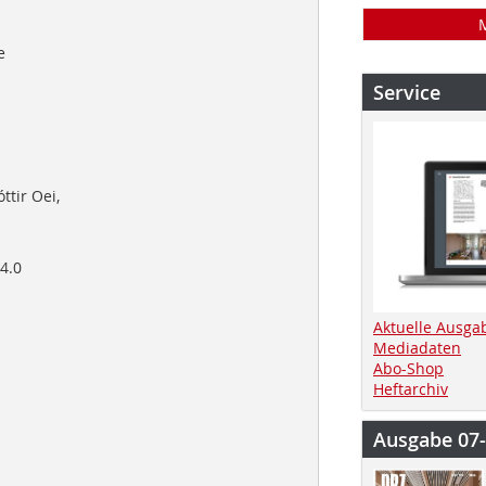
e
Service
tir Oei,
4.0
Aktuelle Ausga
Mediadaten
Abo-Shop
Heftarchiv
Ausgabe 07