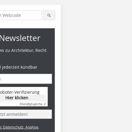
Newsletter
s zu Architektur, Recht
d jederzeit kündbar
oboter-Verifizierung
Hier klicken
Friendly
Captcha ⇗
etzt anmelden!
e: Datenschutz, Analyse,