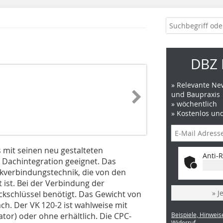
DBZ 
» Relevante New
und Baupraxis
» wöchentlich
» Kostenlos un
 mit seinen neu gestalteten
Anti-R
 Dachintegration geeignet. Das
ckverbindungstechnik, die von den
 ist. Bei der Verbindung der
» J
ckschlüssel benötigt. Das Gewicht von
ach. Der VK 120-2 ist wahlweise mit
or) oder ohne erhältlich. Die CPC-
Beispiele, Hinweis
Widerruf