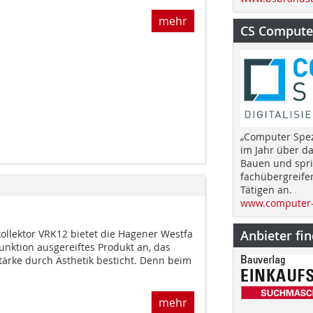
mehr
CS Computer
„Computer Spez
im Jahr über d
Bauen und spri
fachübergreife
Tätigen an.
www.computer-
Anbieter fi
llektor VRK12 bietet die Hagener Westfa
nktion ausgereiftes Produkt an, das
tärke durch Ästhetik besticht. Denn beim
mehr