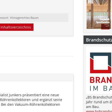
essort: Klimagerechtes Bauen
Inhaltsverzeichnis
Brandschut
alist Junkers präsentiert eine neue
„BS Brandschut
Röhrenkollektoren und ergänzt seine
Jahr rund um 
e. Bei den Vakuum-Röhrenkollektoren
am Bau.
www.bsbrandsc