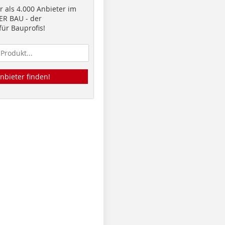
 als 4.000 Anbieter im
R BAU - der
ür Bauprofis!
nbieter finden!