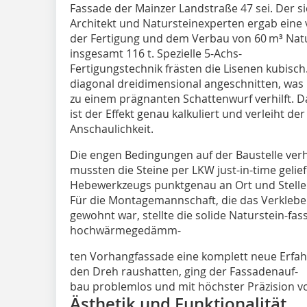
Fassade der Mainzer Landstraße 47 sei. Der s
Architekt und Natursteinexperten ergab eine 
der Fertigung und dem Verbau von 60 m³ Nat
insgesamt 116 t. Spezielle 5-Achs-
Fertigungstechnik frästen die Lisenen kubisch.
diagonal dreidimensional angeschnitten, was
zu einem prägnanten Schattenwurf verhilft. D
ist der Effekt genau kalkuliert und verleiht de
Anschaulichkeit.
Die engen Bedingungen auf der Baustelle ver
mussten die Steine per LKW just-in-time gelief
Hebewerkzeugs punktgenau an Ort und Stelle
Für die Montagemannschaft, die das Verklebe
gewohnt war, stellte die solide Naturstein-fas
hochwärmegedämm-
ten Vorhangfassade eine komplett neue Erfah
den Dreh raushatten, ging der Fassa­denauf-
bau problemlos und mit höchster Präzision v
Ästhetik und Funktionalität