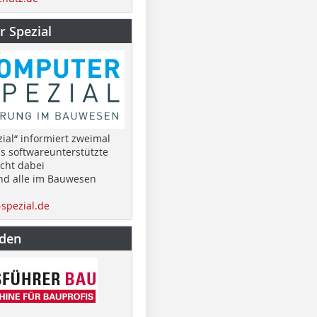
 Spezial
ial“ informiert zweimal
as softwareunterstützte
cht dabei
nd alle im Bauwesen
spezial.de
nden