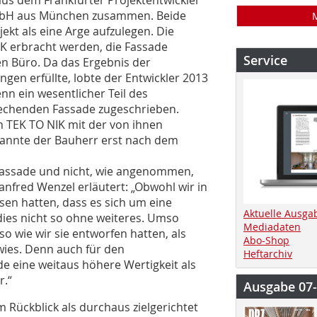
mbH aus München zusammen. Beide
kt als eine Arge aufzulegen. Die
IK erbracht werden, die Fassade
Service
en Büro. Da das Ergebnis der
gen erfüllte, lobte der Entwickler 2013
n ein wesentlicher Teil des
rechenden Fassade zugeschrieben.
n TEK TO NIK mit der von ihnen
kannte der Bauherr erst nach dem
nfassade und nicht, wie angenommen,
nfred Wenzel erläutert: „Obwohl wir in
en hatten, dass es sich um eine
Aktuelle Ausga
dies nicht so ohne weiteres. Umso
Mediadaten
so wie wir sie entworfen hatten, als
Abo-Shop
wies. Denn auch für den
Heftarchiv
de eine weitaus höhere Wertigkeit als
r.“
Ausgabe 07
 Rückblick als durchaus zielgerichtet