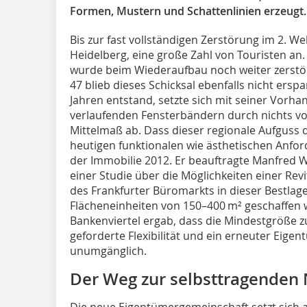
Formen, Mustern und Schattenlinien erzeugt.
Bis zur fast vollständigen Zerstörung im 2. We
Heidelberg, eine große Zahl von Touristen an
wurde beim Wiederaufbau noch weiter zerstö
47 blieb dieses Schicksal ebenfalls nicht ersp
Jahren entstand, setzte sich mit seiner Vorh
verlaufenden Fensterbändern durch nichts 
Mittelmaß ab. Dass dieser regionale Aufguss d
heutigen funktionalen wie ästhetischen Anfor
der Immobilie 2012. Er beauftragte Manfred W
einer Studie über die Möglichkeiten einer Re
des Frankfurter Büromarkts in dieser Bestlag
Flächeneinheiten von 150–400 m² geschaffen 
Bankenviertel ergab, dass die Mindestgröße zu
geforderte Flexibilität und ein erneuter Ei
unumgänglich.
Der Weg zur selbsttragenden 
Die neue Eigentümergemeinschaft setzt sich a