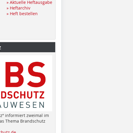
» Aktuelle Heftausgabe
» Heftarchiv
» Heft bestellen
z
z“ informiert zweimal im
das Thema Brandschutz
hutz.de