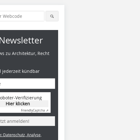
Newsletter
s zu Architektur, Recht
d jederzeit kündbar
Foto: Andreas Stimpert
Foto: Andreas Stimpert
Foto: And
oboter-Verifizierung
Hier klicken
Friendly
Captcha ⇗
etzt anmelden!
e: Datenschutz, Analyse,