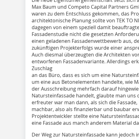
Max Baum und Competo Capital Partners G
waren zu dem Entschluss gekommen, das Proje
architektonische Planung sollte von TEK TO N
dagegen von einem speziell damit beauftragt
Fassadenstudie nicht die gesetzten Anforderun
einen geladenen Fassadenwettbewerb aus, den
zukünftigen Projekterfolgs wurde einer ansp
Auch diesmal überzeugten die Architekten vo
entworfenen Fassadenvariante. Allerdings er
Zuschlag
an das Büro, dass es sich um eine Naturstei
um eine aus Betonelementen handelte, wie Ma
der Ausschreibung mehrfach darauf hingewies
Natursteinfassade handelt, glaubte man uns 
erfreuter war man dann, als sich die Fassade, 
machbar, also als finanzierbar und baubar er
Projektentwickler stellte eine Natursteinfassa
eine Fassade aus manch anderem Material da
Der Weg zur Natursteinfassade kann jedoch im