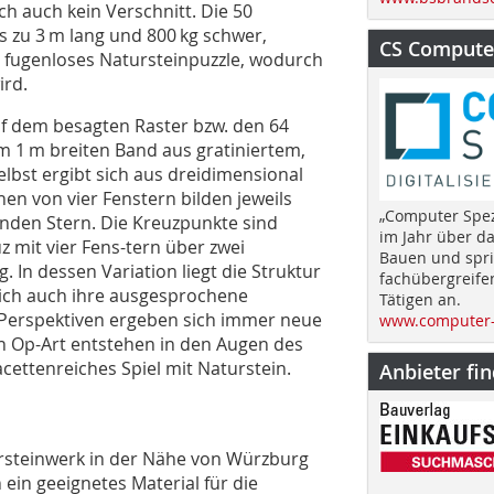
ch auch kein Verschnitt. Die 50
is zu 3 m lang und 800 kg schwer,
CS Computer
zu fugenloses Natursteinpuzzle, wodurch
ird.
f dem besagten Raster bzw. den 64
m 1 m breiten Band aus gratiniertem,
lbst ergibt sich aus dreidimensional
en von vier Fenstern bilden jeweils
„Computer Spez
enden Stern. Die Kreuzpunkte sind
im Jahr über d
z mit vier Fens-tern über zwei
Bauen und spri
In dessen Variation liegt die Struktur
fachübergreife
sich auch ihre ausgesprochene
Tätigen an.
 Perspektiven ergeben sich immer neue
www.computer-
en Op-Art entstehen in den Augen des
cettenreiches Spiel mit Naturstein.
Anbieter fi
steinwerk in der Nähe von Würzburg
ein geeignetes Material für die