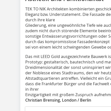
TEK TO NIK Architekten kombinierten geschick
Eleganz bzw. Understatement. Die Fassade de
durch ihre klare
Gliederung, eine ungewöhnliche Tiefe wie auch
zudem nicht durch störende Elemente beeinträ
sonstige Entwässerungsvorrichtungen oder So
durch das kompromisslose Fassadenkonzept e
sei von einem leicht schwingenden Gewebe 
Das mit LEED Gold ausgezeichnete Bauwerk ist 
Prototyp: gestalterisch, bautechnisch und mate
Dreidimensionalität der sonst uninspiriert w
der Noblesse eines Stadtraums, den wir heut
Altstadtquartieren antreffen. Vielleicht ein G
dass die Frankfurter Bürger und die Fachwelt
in ihrer
Einzigartigkeit mit großem Zuspruch aufnehm
Christian Brensing, London / Berlin