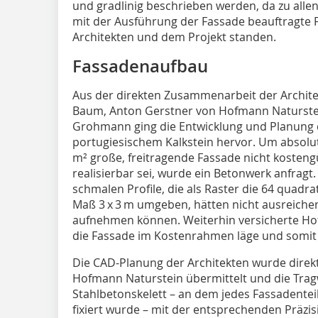
und gradlinig beschrieben werden, da zu allen
mit der Ausführung der Fassade beauftragte 
Architekten und dem Projekt standen.
Fassadenaufbau
Aus der direkten Zusammenarbeit der Archite
Baum, Anton Gerstner von Hofmann Naturstei
Grohmann ging die Entwicklung und Planung d
portugiesischem Kalkstein hervor. Um absolut
m² große, freitragende Fassade nicht kosten
realisierbar sei, wurde ein Betonwerk anfragt
sch­­malen Profile, die als Raster die 64 qua
Maß 3 x 3 m umgeben, hätten nicht ausreich
aufnehmen können. Weiterhin versicherte H
die Fassade im Kostenrahmen läge und somit 
Die CAD-Planung der Architekten wurde direk
Hofmann Naturstein übermittelt und die Trag
Stahlbetonskelett – an dem jedes Fassadenteil
fixiert wurde – mit der entsprechenden Präzi