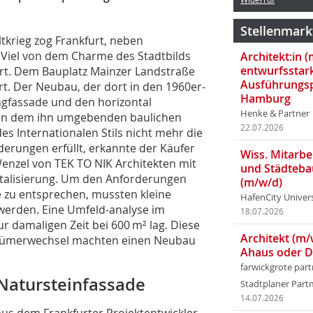
Stellenmark
ltkrieg zog Frankfurt, neben
. Viel von dem Charme des Stadtbilds
Architekt:in 
entwurfsstar
rt. Dem Bauplatz Mainzer Landstraße
Ausführungsp
art. Der Neubau, der dort in den 1960er-
Hamburg
angfassade und den horizontal
Henke & Partner
von dem ihn umgebenden baulichen
22.07.2026
es Internationalen Stils nicht mehr die
derungen erfüllt, erkannte der Käufer
Wiss. Mitarbei
enzel von TEK TO NIK Architekten mit
und Städteba
vitalisierung. Um den Anforderungen
(m/w/d)
e zu entsprechen, mussten kleine
HafenCity Univer
werden. Eine Umfeld-analyse im
18.07.2026
r damaligen Zeit bei 600 m² lag. Diese
Architekt (m/
gentümerwechsel machten einen Neubau
Ahaus oder 
farwickgrote par
Natursteinfassade
Stadtplaner Par
14.07.2026
us dem Frankfurter Projektentwickler