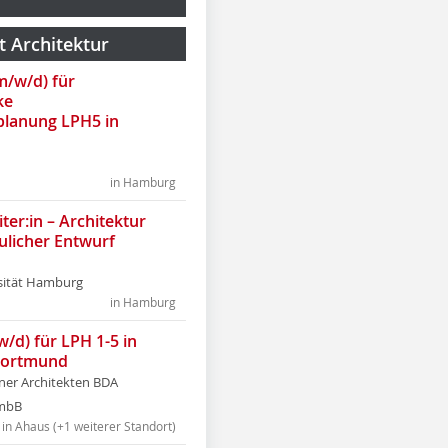
t Architektur
(m/w/d) für
ke
lanung LPH5 in
in Hamburg
ter:in – Architektur
ulicher Entwurf
sität Hamburg
in Hamburg
w/d) für LPH 1-5 in
Dortmund
tner Architekten BDA
tmbB
in Ahaus (+1 weiterer Standort)