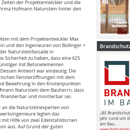
 Zeiten der Projektentwickler und die
Firma Hofmann Naturstein hinter den
kten mit dem Projektentwickler Max
n und den Ingenieuren von Bollinger +
Brandschut
er Natursteinfassade in
e Sicherheit zu haben, dass eine 625
günstiger mit Betonelementen
. Dessen Antwort war eindeutig: Die
dratischen Fensteröffnungen mit dem
end Bewehrung in den Knotenpunkten
ofmann Naturstein dem Bauherrn, dass
finanzierbar und montierbar sei.
t an die Natursteinexperten von
„BS Brandschut
werksingenieure legten das
Jahr rund um 
 mit Hilfe von zwei Edelstahldornen
am Bau.
sion aus. Auf Grund der guten
www.bsbrandsc