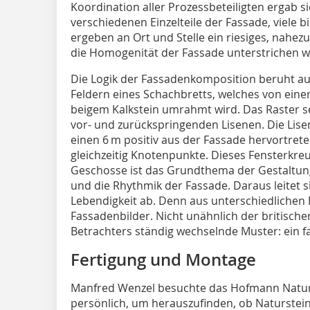
Koordination aller Prozessbeteiligten ergab si
verschiedenen Einzelteile der Fassade, viele b
ergeben an Ort und Stelle ein riesiges, nahe
die Homogenität der Fassade unterstrichen w
Die Logik der Fassadenkomposition beruht au
Feldern eines Schachbretts, welches von eine
beigem Kalkstein umrahmt wird. Das Raster se
vor- und zurückspringenden Lisenen. Die Lisen
einen 6 m positiv aus der Fassade hervortret
gleichzeitig Knotenpunkte. Dieses Fensterkreu
Geschosse ist das Grundthema der Gestaltung. 
und die Rhythmik der Fassade. Daraus leitet 
Lebendigkeit ab. Denn aus unterschiedlichen
Fassadenbilder. Nicht unähnlich der britisch
Betrachters ständig wechselnde Muster: ein fa
Fertigung und Montage
Manfred Wenzel besuchte das Hofmann Natur
persönlich, um herauszufinden, ob Naturstein 