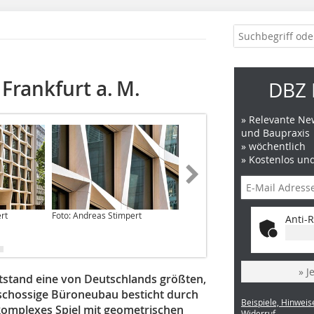
Frankfurt a. M.
DBZ 
» Relevante New
und Baupraxis
» wöchentlich
» Kostenlos un
rt
Foto: Andreas Stimpert
Foto: Andreas Stimpert
Anti-R
» J
tstand eine von Deutschlands größten,
eschossige Büroneubau besticht durch
Beispiele, Hinweis
 komplexes Spiel mit geometrischen
Widerruf