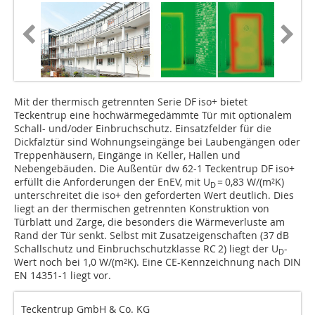
Mit der thermisch getrennten Serie DF iso+ bietet
Teckentrup eine hochwärmegedämmte Tür mit optionalem
Schall- und/oder Einbruchschutz. Einsatzfelder für die
Dickfalztür sind Wohnungseingänge bei Laubengängen oder
Treppenhäusern, Eingänge in Keller, Hallen und
Nebengebäuden. Die Außentür dw 62-1 Teckentrup DF iso+
erfüllt die Anforderungen der EnEV, mit U
= 0,83 W/(m²K)
D
unterschreitet die iso+ den geforderten Wert deutlich. Dies
liegt an der thermischen getrennten Konstruktion von
Türblatt und Zarge, die besonders die Wärmeverluste am
Rand der Tür senkt. Selbst mit Zusatzeigenschaften (37 dB
Schallschutz und Einbruchschutzklasse RC 2) liegt der U
-
D
Wert noch bei 1,0 W/(m²K). Eine CE-Kennzeichnung nach DIN
EN 14351-1 liegt vor.
Teckentrup GmbH & Co. KG