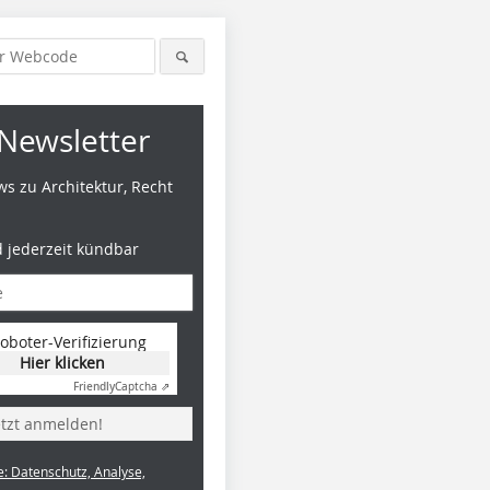
Newsletter
s zu Architektur, Recht
d jederzeit kündbar
oboter-Verifizierung
Hier klicken
Friendly
Captcha ⇗
etzt anmelden!
e: Datenschutz, Analyse,