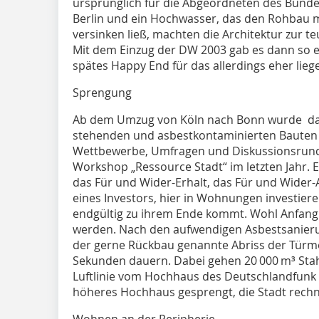
ursprünglich für die Abgeordneten des Bund
Berlin und ein Hochwasser, das den Rohbau
versinken ließ, machten die Architektur zur t
Mit dem Einzug der DW 2003 gab es dann so e
spätes Happy End für das allerdings eher lie
Sprengung
Ab dem Umzug von Köln nach Bonn wurde dar
stehenden und asbestkontaminierten Bauten
Wettbewerbe, Umfragen und Diskussionsrun
Workshop „Ressource Stadt“ im letzten Jahr. 
das Für und Wider-Erhalt, das Für und Wider-A
eines Investors, hier in Wohnungen investier
endgültig zu ihrem Ende kommt. Wohl Anfang
werden. Nach den aufwendigen Asbestsanieru
der gerne Rückbau genannte Abriss der Türme
Sekunden dauern. Dabei gehen 20 000 m³ Stah
Luftlinie vom Hochhaus des Deutschlandfunk e
höheres Hochhaus gesprengt, die Stadt rechne
Wohnen an der Peripherie