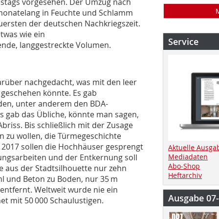
estags vorgesehen. Der Umzug nach
 monatelang in Feuchte und Schlamm
euersten der deutschen Nachkriegszeit.
twas wie ein
Service
gende, langgestreckte Volumen.
über nachgedacht, was mit den leer
 geschehen könnte. Es gab
den, unter anderem den BDA-
Es gab das Übliche, könnte man sagen,
briss. Bis schließlich mit der Zusage
en zu wollen, die Türmegeschichte
 2017 sollen die Hochhäuser gesprengt
Aktuelle Ausga
ngsarbeiten und der Entkernung soll
Mediadaten
Abo-Shop
 aus der Stadtsilhouette nur zehn
Heftarchiv
l und Beton zu Boden, nur 35 m
ntfernt. Weltweit wurde nie ein
Ausgabe 07
t mit 50 000 Schaulustigen.