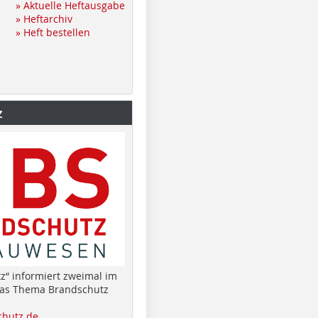
» Aktuelle Heftausgabe
» Heftarchiv
» Heft bestellen
z
z“ informiert zweimal im
das Thema Brandschutz
hutz.de