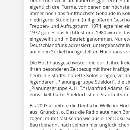
Deutschen Welle am Raderberggürtel im Süden
eigentlich drei Türme, von denen der höchste
immer noch das fünfthöchste Gebäude in Köln
niedrigerer Studioturm (mit größeren Gesch
Treppen- und Aufzugsturm. 1974 legte hier e
1977 gab es das Richtfest und 1980 wurde da
eingeweiht und in Betrieb genommen. Nur etwa 
Deutschlandfunk adressiert, untergebracht i
auf einen Sockel hochgestellten Hochhaus vo
Die Hochhausgeschwister, die durch ihre freie
ihren besonderen Zeitbezug mit ihrer kräftige
heute die Stadtsilhouette Kölns prägen, verd
legendären „Planungsgruppe Stieldorf“, die s
„Planungsgruppe A. H. T.“ (Manfred Adams, G
entwickelt hatte. Stieldorf ist ein Stadtteil vo
Bis 2003 arbeitete die Deutsche Welle im Ho
aus. Grund: s. o. Dass die Radio­leute nach 
zogen, mutet fast schon wie aus einer Dok
Bau (benannt nach seinem hier unglücklichen