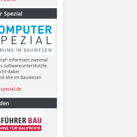
 Spezial
ial“ informiert zweimal
as softwareunterstützte
cht dabei
nd alle im Bauwesen
spezial.de
nden