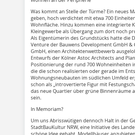
Was kommt an Stelle der Türme? Ein neues M
geben, hoch verdichtet mit etwa 700 Einheit
Wohnfläche. Hinzu kommen eine integrierte K
Kleingewerbe als Übergang zum dort noch p
Als Eigentümerin des Grundstücks hatte die DW
Venture der Bauwens Development GmbH & 
GmbH, einen Architektenwettbewerb ausgelobt
Entwurfs der Kölner Astoc Architects and Pla
Positionierung der rund 700 Wohneinheiten i
die die schon realisierten oder gerade im Ent
Wohnungsneubauten im südlichen Umfeld er
schon als „introvertierte Figur mit Festungsc
das neue Quartier über grüne Binnenräume an
sein.
In Memoriam?
Um uns Abrisswütigen dennoch Halt in der Ges
StadtBauKultur NRW, eine Initiative des Lan
schöne Idee ge­habt, Modellhäuser anzubieten,