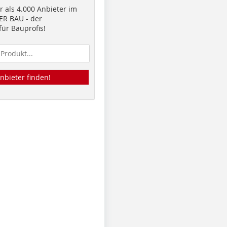
 als 4.000 Anbieter im
R BAU - der
ür Bauprofis!
nbieter finden!