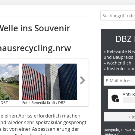
elle ins Souvenir
DBZ 
 hausrecycling.nrw
» Relevante New
und Baupraxis
» wöchentlich
» Kostenlos un
Anti-R
/ DBZ
Foto: Benedikt Kraft / DBZ
ie einen Abriss erforderlich machen.
» J
und wieder sehr spektakulär gesprengt
 ist von einer Asbestsanierung der
Beispiele, Hinweis
Widerruf