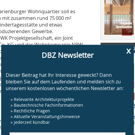
arienburger Wohnquartier soll es
en mit zusammen rund 75 000 m²
indertagesstätte und etwas
roduzierenden Gewerbe.
K Projektgesellschaft, ein Joint
Co. KG und der Wohnkompanie NRW
Brandschut
x
, der am 3. Juni 2015 zugunsten eines
DBZ Newsletter
nners entschieden wurde. Der zeigt die
n den geforderten fünf Bauabschnitten,
stehen begriffenen
Dieser Beitrag hat Ihr Interesse geweckt? Dann
gänzen werden. Der Entwurf wurde
bleiben Sie auf dem Laufenden und melden sich zu
harakter“ beschrieben, dennoch wird
unserem kostenlosen wöchentlichen Newsletter an:
 die öffentlichen Parks angeschlossen
» Relevante Architekturprojekte
» Bautechnische Fachinformationen
» Rechtliche Fragen
» Aktuelle Veranstaltungshinweise
„BS Brandschut
chichte zu bieten, hat die
» jederzeit kündbar
Jahr rund um 
des mit Kammern und Verbänden, die
am Bau.
 die sämtlich aus Abrissmaterial
www.bsbrandsc