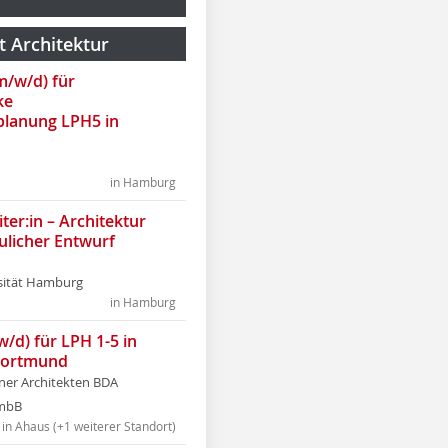
t Architektur
(m/w/d) für
ke
lanung LPH5 in
in Hamburg
ter:in – Architektur
ulicher Entwurf
sität Hamburg
in Hamburg
w/d) für LPH 1-5 in
Dortmund
tner Architekten BDA
tmbB
in Ahaus (+1 weiterer Standort)