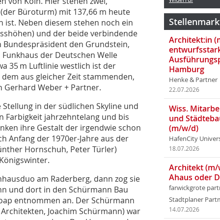
 von Köln. Hier stehen zwei,
 (der Büroturm) mit 137,66 m heute
Stellenmark
 ist. Neben diesem stehen noch ein
osshöhen) und der beide verbindende
Architekt:in 
in Bundespräsident den Grundstein,
entwurfsstar
s Funkhaus der Deutschen Welle
Ausführungsp
35 m Luftlinie westlich ist der
Hamburg
n dem aus gleicher Zeit stammenden,
Henke & Partner
n Gerhard Weber + Partner.
22.07.2026
 Stellung in der südlichen Skyline und
Wiss. Mitarbei
n Farbigkeit jahrzehntelang und bis
und Städteba
anken ihre Gestalt der irgendwie schon
(m/w/d)
ich Anfang der 1970er-Jahre aus der
HafenCity Univer
ünther Hornschuh, Peter Türler)
18.07.2026
n Königswinter.
Architekt (m/
Ahaus oder 
chhausduo am Raderberg, dann zog sie
farwickgrote par
Bonn und dort in den Schürmann Bau
u-Soap entnommen an. Der Schürmann
Stadtplaner Par
 Architekten, Joachim Schürmann) war
14.07.2026