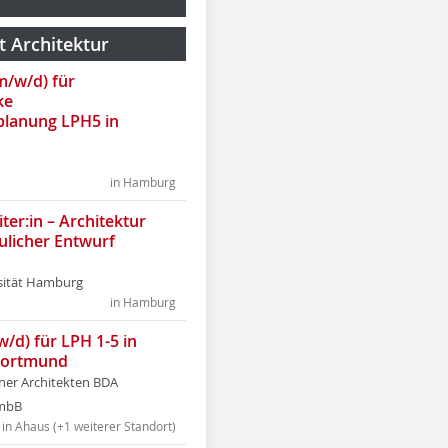
t Architektur
(m/w/d) für
ke
lanung LPH5 in
in Hamburg
ter:in – Architektur
ulicher Entwurf
sität Hamburg
in Hamburg
w/d) für LPH 1-5 in
Dortmund
tner Architekten BDA
tmbB
in Ahaus (+1 weiterer Standort)