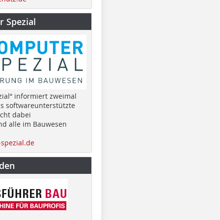
 Spezial
ial“ informiert zweimal
as softwareunterstützte
cht dabei
nd alle im Bauwesen
spezial.de
nden