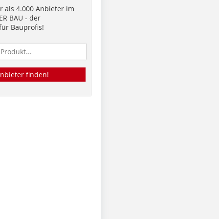
 als 4.000 Anbieter im
R BAU - der
ür Bauprofis!
nbieter finden!