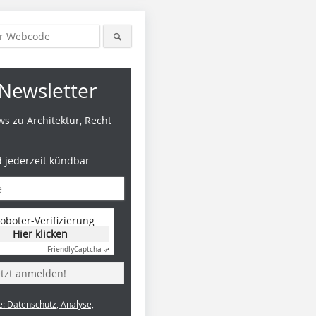
Newsletter
s zu Architektur, Recht
d jederzeit kündbar
oboter-Verifizierung
Hier klicken
Friendly
Captcha ⇗
etzt anmelden!
e: Datenschutz, Analyse,