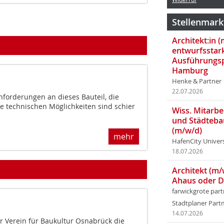
Stellenmark
Architekt:in 
entwurfsstar
Ausführungsp
Hamburg
Henke & Partner
22.07.2026
nforderungen an dieses Bauteil, die
ie technischen Möglichkeiten sind schier
Wiss. Mitarbei
und Städteba
(m/w/d)
mehr
HafenCity Univer
18.07.2026
Architekt (m/
Ahaus oder 
farwickgrote par
Stadtplaner Par
14.07.2026
er Verein für Baukultur Osnabrück die