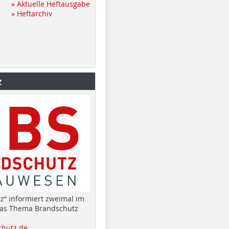
» Aktuelle Heftausgabe
» Heftarchiv
z
z“ informiert zweimal im
das Thema Brandschutz
hutz.de