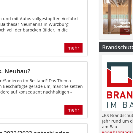
 und mit Autos vollgestopften Vorfahrt
 Balthasar Neumanns in Würzburg
ch voll der barocken Bilder, in die
Brandschut
mehr
vs. Neubau?
n/Sanieren im Bestand? Das Thema
en Beschäftigte gerade um, manche setzen
ndere auf konsequent nachhaltigen ­
mehr
„BS Brandschut
Jahr rund um 
am Bau.
www.bsbrandsc