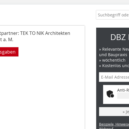
tpartner: TEK TO NIK Architekten
DBZ 
t a. M.
» Relevante New
usgaben
und Baupraxis
» wöchentlich
» Kostenlos un
Anti-R
» J
Beispiele, Hinweis
Widerruf