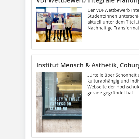
VDI-Wettbewerb Integrale Planun
Der VDI-Wettbewerb Integ
Student:innen unterschi
aktuell unter dem Titel „
Nachhaltige Transformati
Institut Mensch & Ästhetik, Cobu
„Urteile über Schönheit 
kulturabhängig und indiv
Webseite der Hochschule
gerade gegründet hat....