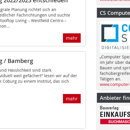
g 2022/2023 entschieden
rale Planung richtet sich an
CS Computer
edlicher Fachrichtungen und suchte
Rooftop Living – Westfield Centro –
on...
mehr
„Computer Spez
rg / Bamberg
im Jahr über d
Bauen und spri
und Hässlichkeit sind stark
fachübergreife
iduell weit gefächert“ lesen wir auf der
Tätigen an.
 Coburg zu einem Institut, das sich
www.computer-
Anbieter fi
mehr