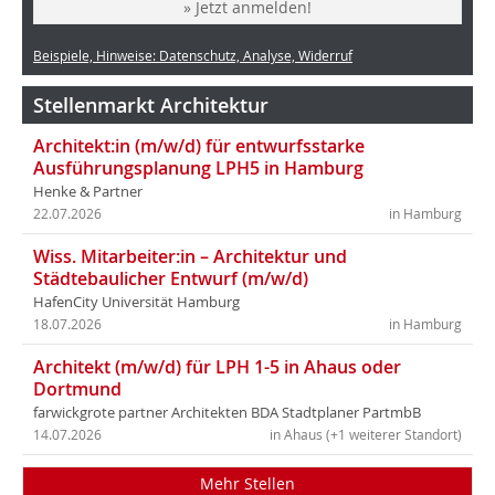
» Jetzt anmelden!
Beispiele, Hinweise: Datenschutz, Analyse, Widerruf
Stellenmarkt Architektur
Architekt:in (m/w/d) für entwurfsstarke
Ausführungsplanung LPH5 in Hamburg
Henke & Partner
22.07.2026
in Hamburg
Wiss. Mitarbeiter:in – Architektur und
Städtebaulicher Entwurf (m/w/d)
HafenCity Universität Hamburg
18.07.2026
in Hamburg
Architekt (m/w/d) für LPH 1-5 in Ahaus oder
Dortmund
farwickgrote partner Architekten BDA Stadtplaner PartmbB
14.07.2026
in Ahaus (+1 weiterer Standort)
Mehr Stellen