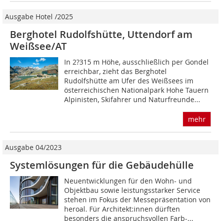
Ausgabe Hotel /2025
Berghotel Rudolfshütte, Uttendorf am
Weißsee/AT
In 2?315 m Höhe, ausschließlich per Gondel
erreichbar, zieht das Berghotel
Rudolfshütte am Ufer des Weißsees im
österreichischen Nationalpark Hohe Tauern
Alpinisten, Skifahrer und Naturfreunde...
mehr
Ausgabe 04/2023
Systemlösungen für die Gebäudehülle
Neuentwicklungen für den Wohn- und
Objektbau sowie leis­tungsstarker Service
stehen im Fokus der Messepräsenta­tion von
heroal. Für Architekt:innen dürften
besonders die anspruchsvollen Farb-...