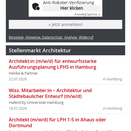
Anti-Roboter-Verifizierung
Hier klicken
Friendly
Captcha ⇗
» Jetzt anmelden!
Beispiele, Hinweise: Datenschutz, Analyse, Widerruf
Stellenmarkt Architektur
Architekt:in (m/w/d) für entwurfsstarke
Ausführungsplanung LPH5 in Hamburg
Henke & Partner
22.07.2026
in Hamburg
Wiss. Mitarbeiter:in – Architektur und
Städtebaulicher Entwurf (m/w/d)
HafenCity Universität Hamburg
18.07.2026
in Hamburg
Architekt (m/w/d) für LPH 1-5 in Ahaus oder
Dortmund