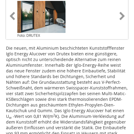
Foto: DRUTEX
Die neuen, mit Aluminium beschichteten Kunststofffenster
Iglo Energy Alucover von Drutex bieten eine günstigere,
optisch nicht zu unterscheidende Alternative zum reinen
Aluminiumfenster. Innerhalb der Iglo-Energy-Reihe weist
das neue Fenster zudem eine höhere Einbautiefe, Stabilität
und höhere Standards bei Dichtungen, Sicherheit und
Nähten auf: Die Grundausstattung besteht aus V-Perfect-
Schweißnaht, dem wärmeren Swisspacer-Kunststoffrahmen,
vier statt zwei Sicherheitspilzzapfen bei seinen Multi-Matic-
KSBeschlägen sowie drei stark thermoisolierenden EPDM-
Dichtungen aus geschäumtem Ethylen-Propylen-Dien-
Kautschuk und Gummi. Das Iglo Energy Alucover hat einen
2
U
-Wert von 0,81 W/(m
K). Die Aluminium-Verkleidung auf
w
dem Kunststoff erhöht die Widerstandsfähigkeit gegenüber
äußeren Einflüssen und verstärkt die Statik. Die Einbautiefe
von 93 mm ermöglicht den Einsatz in Häusern mit stark