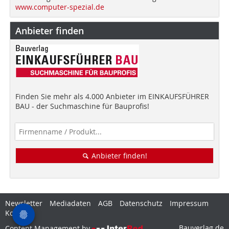
www.computer-spezial.de
Anbieter finden
Finden Sie mehr als 4.000 Anbieter im EINKAUFSFÜHRER
BAU - der Suchmaschine für Bauprofis!
Anbieter finden!
Newsletter
Mediadaten
AGB
Datenschutz
Impressum
Kontakt
Bauverlag.de
Content Management by