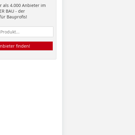
 als 4.000 Anbieter im
R BAU - der
ür Bauprofis!
nbieter finden!