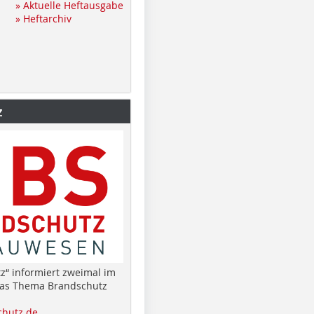
» Aktuelle Heftausgabe
» Heftarchiv
z
z“ informiert zweimal im
das Thema Brandschutz
hutz.de