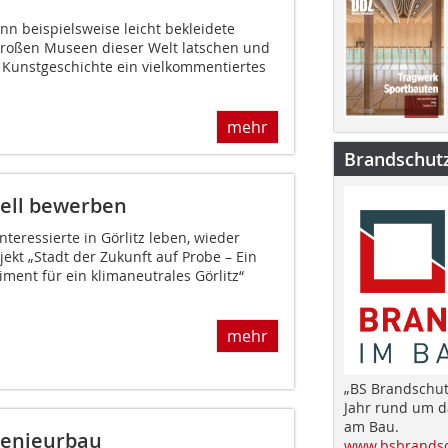
enn beispielsweise leicht bekleidete
großen Museen dieser Welt latschen und
 Kunstgeschichte ein vielkommentiertes
mehr
Brandschut
nell bewerben
teressierte in Görlitz leben, wieder
jekt „Stadt der Zukunft auf Probe – Ein
ment für ein klimaneutrales Görlitz“
mehr
„BS Brandschut
Jahr rund um 
am Bau.
genieurbau
www.bsbrandsc