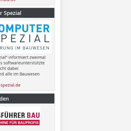
 Spezial
ial“ informiert zweimal
as softwareunterstützte
cht dabei
nd alle im Bauwesen
spezial.de
nden