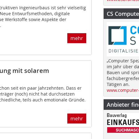
ruktiven Ingenieurbaus ist sehr vielseitig
CS Computer
 Neue Entwurfsmethoden, digitale
ue Werkstoffe sowie Aspekte der
.
mehr
„Computer Spez
im Jahr über d
rung mit solarem
Bauen und spri
fachübergreife
Tätigen an.
chon seit ein paar Jahrzehnten. Dass er
www.computer-
eträger (noch) nicht hat durchsetzen
hiedliche, teils auch emotionale Gründe.
Anbieter fi
mehr