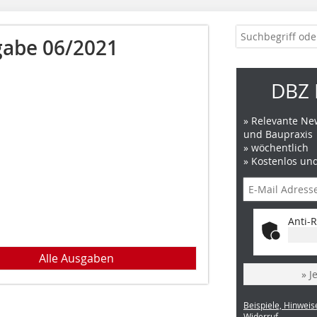
abe 06/2021
DBZ 
» Relevante New
und Baupraxis
» wöchentlich
» Kostenlos un
Anti-R
Alle Ausgaben
» J
Beispiele, Hinweis
Widerruf