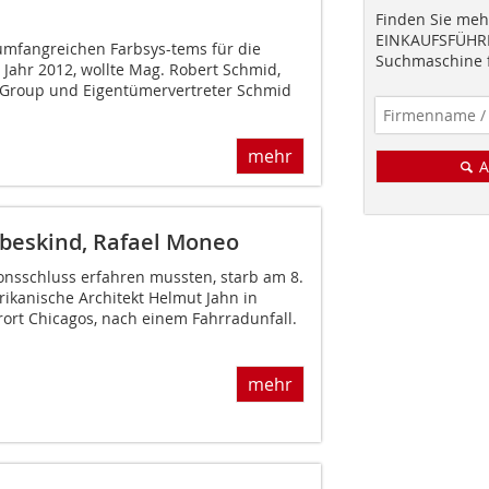
Finden Sie mehr
EINKAUFSFÜHRE
umfangreichen Farbsys-tems für die
Suchmaschine f
 Jahr 2012, wollte Mag. Robert Schmid,
 Group und Eigentümervertreter Schmid
mehr
A
ibeskind, Rafael Moneo
ionsschluss erfahren mussten, starb am 8.
ikanische Architekt Helmut Jahn in
rort Chicagos, nach einem Fahrradunfall.
mehr