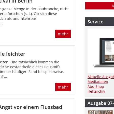
ival in Berlin
ne ganze Menge in der Baubranche, nicht
rialforschun (s. l.). Ob sich diese
sich als unumkehrbar
Service
..
mehr
e leichter
Beton. Und tatsächlich kommen die
iche Bestandteile dieses Baustoffs
mmer häufiger: Sand beispielsweise.
“...
Aktuelle Ausga
Mediadaten
Abo-Shop
mehr
Heftarchiv
Ausgabe 07
Angst vor einem Flussbad