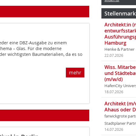
Stellenmark
Architekt:in 
entwurfsstar
Ausführungsp
Hamburg
wieder eine DBZ-Ausgabe zu einem
thema – Glas. Für die moderne
Henke & Partner
 der wichtigsten Baumaterialien, da es so
22.07.2026
Wiss. Mitarbei
mehr
und Städteba
(m/w/d)
HafenCity Univer
18.07.2026
Architekt (m/
Ahaus oder 
farwickgrote par
Stadtplaner Par
14.07.2026