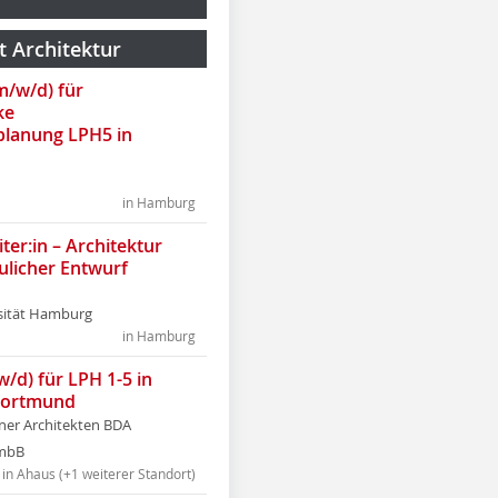
t Architektur
(m/w/d) für
ke
lanung LPH5 in
in Hamburg
ter:in – Architektur
ulicher Entwurf
sität Hamburg
in Hamburg
w/d) für LPH 1-5 in
Dortmund
tner Architekten BDA
tmbB
in Ahaus (+1 weiterer Standort)