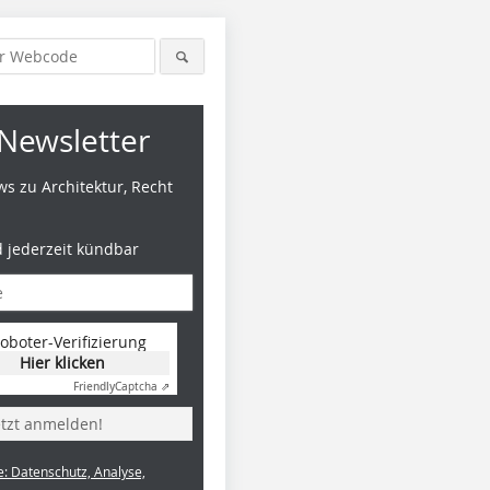
Newsletter
s zu Architektur, Recht
d jederzeit kündbar
oboter-Verifizierung
Hier klicken
Friendly
Captcha ⇗
etzt anmelden!
e: Datenschutz, Analyse,