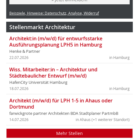
Beispiele, Hinweise: Datenschutz, Analyse, Widerruf
Stellenmarkt Architektur
Architekt:in (m/w/d) für entwurfsstarke
Ausführungsplanung LPH5 in Hamburg
Henke & Partner
22.07.2026
in Hamburg
Wiss. Mitarbeiter:in – Architektur und
Städtebaulicher Entwurf (m/w/d)
HafenCity Universität Hamburg
18.07.2026
in Hamburg
Architekt (m/w/d) für LPH 1-5 in Ahaus oder
Dortmund
farwickgrote partner Architekten BDA Stadtplaner PartmbB
14.07.2026
in Ahaus (+1 weiterer Standort)
Mehr Stellen