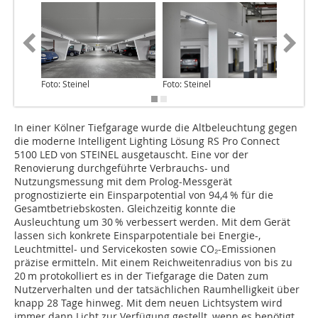
Foto: Steinel
Foto: Steinel
Foto: Ste
In einer Kölner Tiefgarage wurde die Altbeleuchtung gegen
die moderne Intelligent Lighting Lösung RS Pro Connect
5100 LED von STEINEL ausgetauscht. Eine vor der
Renovierung durchgeführte Verbrauchs- und
Nutzungsmessung mit dem Prolog-Messgerät
prognostizierte ein Einsparpotential von 94,4 % für die
Gesamtbetriebskosten. Gleichzeitig konnte die
Ausleuchtung um 30 % verbessert werden. Mit dem Gerät
lassen sich konkrete Einsparpotentiale bei Energie-,
Leuchtmittel- und Servicekosten sowie CO₂-Emissionen
präzise ermitteln. Mit einem Reichweitenradius von bis zu
20 m protokolliert es in der Tiefgarage die Daten zum
Nutzerverhalten und der tatsächlichen Raumhelligkeit über
knapp 28 Tage hinweg. Mit dem neuen Lichtsystem wird
immer dann Licht zur Verfügung gestellt, wenn es benötigt