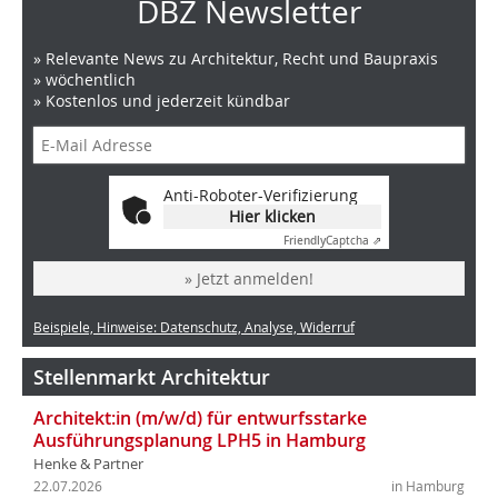
DBZ Newsletter
» Relevante News zu Architektur, Recht und Baupraxis
» wöchentlich
» Kostenlos und jederzeit kündbar
Anti-Roboter-Verifizierung
Hier klicken
Friendly
Captcha ⇗
» Jetzt anmelden!
Beispiele, Hinweise: Datenschutz, Analyse, Widerruf
Stellenmarkt Architektur
Architekt:in (m/w/d) für entwurfsstarke
Ausführungsplanung LPH5 in Hamburg
Henke & Partner
22.07.2026
in Hamburg