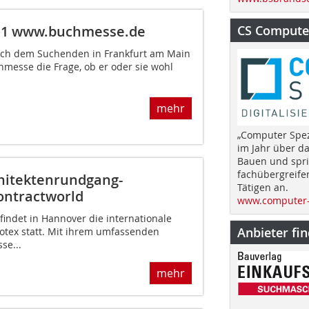
CS Computer
11
www.buchmesse.de
 sich dem Suchenden in Frankfurt am Main
hmesse die Frage, ob er oder sie wohl
mehr
„Computer Spez
im Jahr über d
Bauen und spri
fachübergreife
itektenrundgang-
Tätigen an.
ontractworld
www.computer-
findet in Hannover die internationale
Anbieter fi
ex statt. Mit ihrem umfassenden
se...
mehr