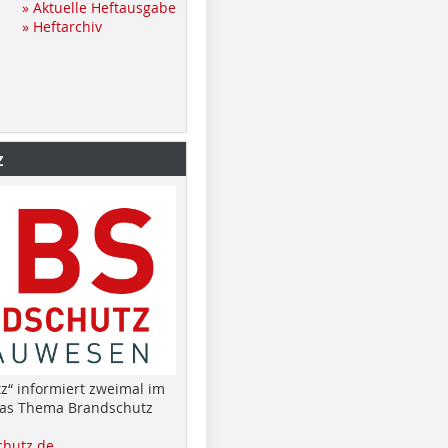
» Aktuelle Heftausgabe
» Heftarchiv
z
z“ informiert zweimal im
das Thema Brandschutz
hutz.de