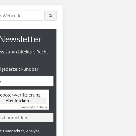
Newsletter
s zu Architektur, Recht
d jederzeit kündbar
oboter-Verifizierung
Hier klicken
Friendly
Captcha ⇗
etzt anmelden!
e: Datenschutz, Analyse,