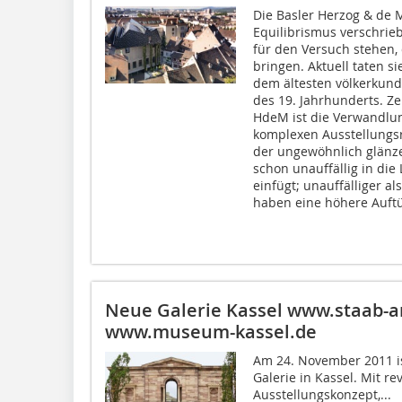
Die Basler Herzog & de 
Equilibrismus verschrieb
für den Versuch stehen, 
bringen. Aktuell taten s
dem ältesten völkerkun
des 19. Jahrhunderts. Z
HdeM ist die Verwandlun
komplexen Ausstellungsra
der ungewöhnlich glänze
schon unauffällig in die
einfügt; unauffälliger a
haben eine höhere Auftü
Neue Galerie Kassel
www.staab-a
www.museum-kassel.de
Am 24. November 2011 is
Galerie in Kassel. Mit r
Ausstellungskonzept,...