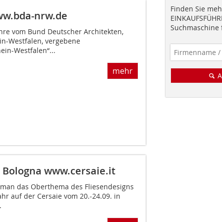
Finden Sie mehr
w.bda-nrw.de
EINKAUFSFÜHRE
Suchmaschine f
Jahre vom Bund Deutscher Architekten,
n-Westfalen, vergebene
ein-Westfalen“...
mehr
A
n Bologna
www.cersaie.it
e man das Oberthema des Fliesendesigns
hr auf der Cersaie vom 20.-24.09. in
.