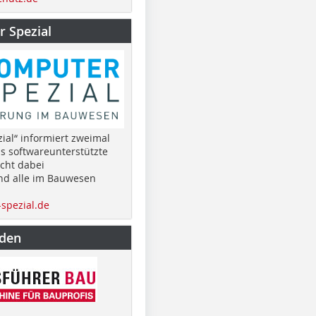
 Spezial
ial“ informiert zweimal
as softwareunterstützte
cht dabei
nd alle im Bauwesen
spezial.de
nden