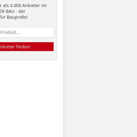
 als 4.000 Anbieter im
R BAU - der
ür Bauprofis!
nbieter finden!