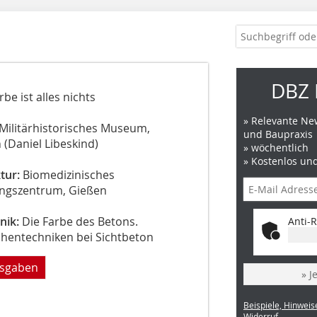
DBZ 
be ist alles nichts
» Relevante New
Militärhistorisches Museum,
und Baupraxis
(Daniel Libeskind)
» wöchentlich
» Kostenlos un
tur:
Biomedizinisches
ngszentrum, Gießen
nik:
Die Farbe des Betons.
Anti-R
chentechniken bei Sichtbeton
usgaben
» J
Beispiele, Hinweis
Widerruf