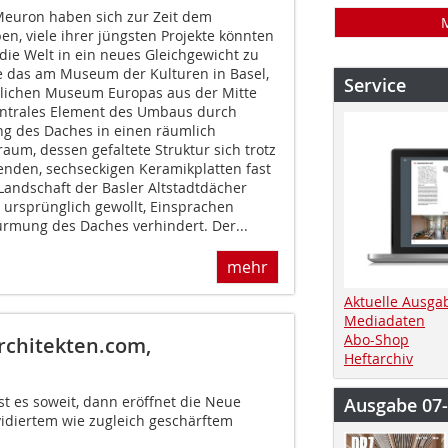
Meuron haben sich zur Zeit dem
en, viele ihrer jüngsten Projekte könnten
die Welt in ein neues Gleichgewicht zu
ie das am Museum der Kulturen in Basel,
Service
dlichen Museum Europas aus der Mitte
entrales Element des Umbaus durch
g des Daches in einen räumlich
um, dessen gefaltete Struktur sich trotz
nden, sechseckigen Keramikplatten fast
 Landschaft der Basler Altstadtdächer
ls ursprünglich gewollt, Einsprachen
rmung des Daches verhindert. Der...
mehr
Aktuelle Ausga
Mediadaten
Abo-Shop
rchitekten.com,
Heftarchiv
t es soweit, dann eröffnet die Neue
Ausgabe 07
evidiertem wie zugleich geschärftem