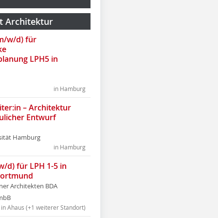
t Architektur
(m/w/d) für
ke
lanung LPH5 in
in Hamburg
ter:in – Architektur
ulicher Entwurf
sität Hamburg
in Hamburg
w/d) für LPH 1-5 in
Dortmund
tner Architekten BDA
tmbB
in Ahaus (+1 weiterer Standort)