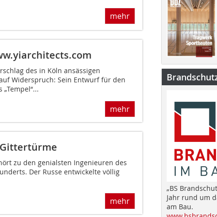
mehr
w.yiarchitects.com
rschlag des in Köln ansässigen
Brandschut
auf Wider­spruch: Sein Entwurf für den
 „Tempel“...
mehr
 Gittertürme
hört zu den genialsten Ingenieuren des
underts. Der Russe entwickelte völlig
„BS Brandschut
Jahr rund um 
mehr
am Bau.
www.bsbrandsc