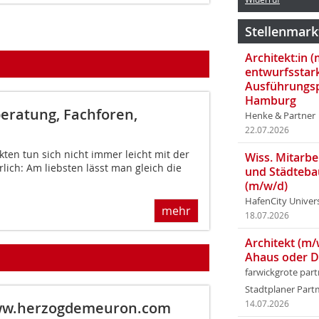
Stellenmark
Architekt:in 
entwurfsstar
Ausführungsp
Hamburg
eratung, Fachforen,
Henke & Partner
22.07.2026
ten tun sich nicht immer leicht mit der
Wiss. Mitarbei
rlich: Am liebsten lässt man gleich die
und Städteba
(m/w/d)
HafenCity Univer
mehr
18.07.2026
Architekt (m/
Ahaus oder 
farwickgrote par
Stadtplaner Par
14.07.2026
w.herzogdemeuron.com