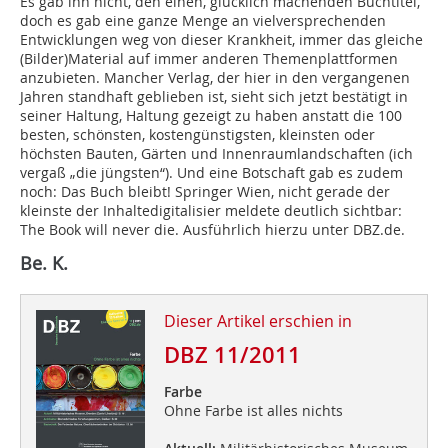
Es gab ihn nicht, den einen, glücklich machenden Buchtitel,
doch es gab eine ganze Menge an vielversprechenden
Entwicklungen weg von dieser Krankheit, immer das gleiche
(Bilder)Material auf immer anderen Themenplattformen
anzubieten. Mancher Verlag, der hier in den vergangenen
Jahren standhaft geblieben ist, sieht sich jetzt bestätigt in
seiner Haltung, Haltung gezeigt zu haben anstatt die 100
besten, schönsten, kostengünstigsten, kleinsten oder
höchsten Bauten, Gärten und Innenraumlandschaften (ich
vergaß „die jüngsten“). Und eine Botschaft gab es zudem
noch: Das Buch bleibt! Springer Wien, nicht gerade der
kleinste der Inhaltedigitalisier meldete deutlich sichtbar:
The Book will never die. Ausführlich hierzu unter DBZ.de.
Be. K.
Dieser Artikel erschien in
DBZ 11/2011
Farbe
Ohne Farbe ist alles nichts