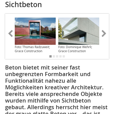
Sichtbeton
Foto: Thomas Radzuweit;
Foto: Dominique Wehrli;
Foto: Ho
Grace Construction
Grace Construction
bfr.de
Beton bietet mit seiner fast
unbegrenzten Formbarkeit und
Funktionalität nahezu alle
Möglichkeiten kreativer Architektur.
Bereits viele ansprechende Objekte
wurden mithilfe von Sichtbeton
gebaut. Allerdings herrscht hier meist
der graue glatte Beton vor – das ist