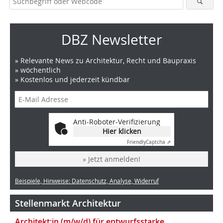
DBZ Newsletter
» Relevante News zu Architektur, Recht und Baupraxis
» wöchentlich
» Kostenlos und jederzeit kündbar
Anti-Roboter-Verifizierung
Hier klicken
Friendly
Captcha ⇗
» Jetzt anmelden!
Beispiele, Hinweise: Datenschutz, Analyse, Widerruf
Stellenmarkt Architektur
Architekt:in (m/w/d) für entwurfsstarke