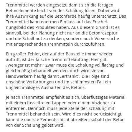
Trennmittel werden eingesetzt, damit sich die fertigen
Betonelemente leicht von der Schalung lösen. Dabei wird
ihre Auswirkung auf die Betonfarbe häufig unterschätzt. Das
Trenn­mittel kann enormen Einfluss auf das Erschei­
nungsbild des Produktes haben. Aus diesem Grund ist es
sinnvoll, bei der Planung nicht nur an die Betonrezeptur
und die Schalhaut zu denken, sondern auch Vorversuche
mit entsprechenden Trennmitteln durchzuführen.
Ein großer Fehler, der auf der Baustelle immer wieder
auftritt, ist der falsche Trennmittelauftrag. Hier gilt:
„Weniger ist mehr.“ Zwar muss die Schalung vollflächig und
gleichmäßig behandelt werden, doch wird sie von
Handwerkern häufig damit „ertränkt“. Die Folge sind
unschöne Verfärbungen und im schlimmsten Fall ein
ungleichmäßiges Aushärten des Betons.
Je nach Trennmittel empfiehlt es sich, über­flüssiges Material
mit einem fusselfreien Lap­pen oder einem Abzieher zu
entfernen. Dennoch muss jede Stelle der Schalung mit
Trennmittel behandelt sein. Wird dies nicht berücksichtigt,
kann die oberste Zementschicht abreißen, sobald der Beton
von der Schalung gelöst wird.