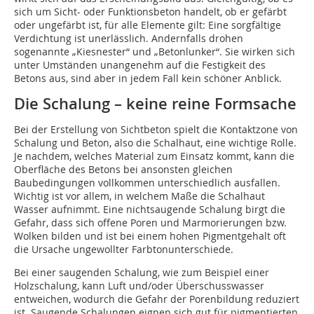
sich um Sicht- oder Funktionsbeton handelt, ob er gefärbt
oder ungefärbt ist, für alle Elemente gilt: Eine sorgfältige
Verdichtung ist unerlässlich. Andernfalls drohen
sogenannte „Kiesnester“ und „Betonlunker“. Sie wirken sich
unter Umständen unangenehm auf die Festigkeit des
Betons aus, sind aber in jedem Fall kein schöner Anblick.
Die Schalung – keine reine Formsache
Bei der Erstellung von Sichtbeton spielt die Kontaktzone von
Schalung und Beton, also die Schalhaut, eine wichtige Rolle.
Je nachdem, welches Material zum Einsatz kommt, kann die
Oberfläche des Betons bei ansonsten gleichen
Baubedingungen vollkommen unterschiedlich ausfallen.
Wichtig ist vor allem, in welchem Maße die Schalhaut
Wasser aufnimmt. Eine nichtsaugende Schalung birgt die
Gefahr, dass sich offene Poren und Marmorierungen bzw.
Wolken bilden und ist bei einem hohen Pigmentgehalt oft
die Ursache ungewollter Farbtonunterschiede.
Bei einer saugenden Schalung, wie zum Beispiel einer
Holzschalung, kann Luft und/oder Überschusswasser
entweichen, wodurch die Gefahr der Porenbildung reduziert
ist. Saugende Schalungen eignen sich gut für pigmentierten