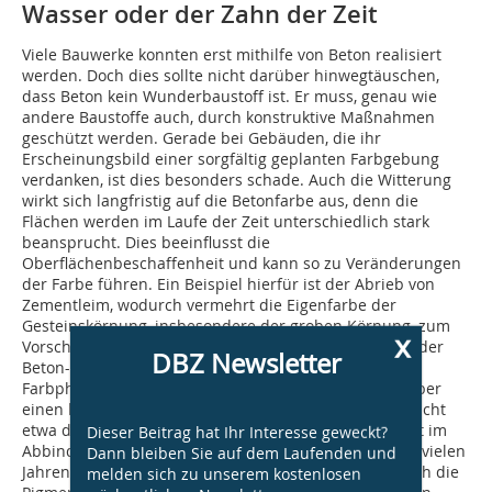
Wasser oder der Zahn der Zeit
Viele Bauwerke konnten erst mithilfe von Beton realisiert
werden. Doch dies sollte nicht darüber hinwegtäuschen,
dass Beton kein Wunderbaustoff ist. Er muss, genau wie
andere Baustoffe auch, durch konstruktive Maßnahmen
geschützt werden. Gerade bei Gebäuden, die ihr
Erscheinungsbild einer sorgfältig geplanten Farbgebung
verdanken, ist dies besonders schade. Auch die Witterung
wirkt sich langfristig auf die Betonfarbe aus, denn die
Flächen werden im Laufe der Zeit unterschiedlich stark
beansprucht. Dies beeinflusst die
Oberflächenbeschaffenheit und kann so zu Veränderungen
der Farbe führen. Ein Beispiel hierfür ist der Abrieb von
Zementleim, wodurch vermehrt die Eigenfarbe der
Gesteinskörnung, insbesondere der groben Körnung, zum
x
Vorschein kommt. Dadurch wird der Gesamteindruck der
DBZ Newsletter
Beton-fläche gravierend verändert. Ein weiteres
Farbphänomen besteht darin, dass gefärbter Beton über
einen langen Zeitraum immer heller wird. Dies liegt nicht
etwa daran, dass die Pigmente verblassen, sondern ist im
Dieser Beitrag hat Ihr Interesse geweckt?
Abbindeverhalten des Betons begründet. Selbst nach vielen
Dann bleiben Sie auf dem Laufenden und
Jahren bindet unbeschichteter Beton noch ab, wodurch die
melden sich zu unserem kostenlosen