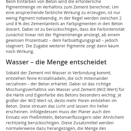
Beim Einfärben von Beton wird die erforderliche
Pigmentmenge im Verhältnis zum Zement berechnet. Um
eine ansprechende farbliche Wirkung zu erzeugen, ist nur
wenig Pigment notwendig. In der Regel werden zwischen 2
und 8 % des Zementanteils an Farbpigmenten in den Beton
dosiert. Dabei ist zu berücksichtigen, dass die Farbintensität
zunächst linear mit der Pigmentmenge ansteigt, ab einem
gewissen Prozentsatz – dem Farbsättigungsgrad – jedoch
stagniert. Die Zugabe weiterer Pigmente zeigt dann kaum
noch Wirkung.
Wasser – die Menge entscheidet
Sobald der Zement mit Wasser in Verbindung kommt,
entstehen feine Kristallnadeln, die sich miteinander
verzahnen - der Beton erhärtet. Dabei ist das richtige
Mischungsverhältnis von Wasser und Zement (W/Z-Wert) für
die Härte und Eigenfarbe des Betons besonders wichtig. Je
größer der W/Z-Wert ist, desto mehr Poren entstehen im
Beton. Diese streuen das Licht und lassen ihn heller
erscheinen. Infolgedessen muss der Planer auch den
Einsatz von Fließmitteln, Betonverflüssigern oder Ähnlichem
rechtzeitig berücksichtigen. Diese Zusatzmittel werden
normalerweise dazu herangezogen, die Menge des