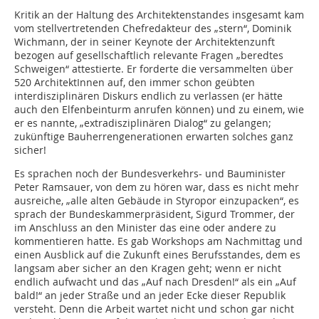
Kritik an der Haltung des Architektenstandes insgesamt kam
vom stellvertretenden Chefredakteur des „stern“, Dominik
Wichmann, der in seiner Keynote der Architektenzunft
bezogen auf gesellschaftlich relevante Fragen „beredtes
Schweigen“ attestierte. Er forderte die versammelten über
520 ArchitektInnen auf, den immer schon geübten
interdisziplinären Diskurs endlich zu verlassen (er hätte
auch den Elfenbeinturm anrufen kön­nen) und zu einem, wie
er es nannte, „extradisziplinären Dialog“ zu gelangen;
zukünftige Bauherrengenerationen erwarten solches ganz
sicher!
Es sprachen noch der Bundesverkehrs- und Bauminister
Peter Ramsauer, von dem zu hören war, dass es nicht mehr
ausreiche, „alle alten Gebäude in Styropor einzupacken“, es
sprach der Bundeskammerpräsident, Sigurd Trommer, der
im Anschluss an den Minister das eine oder andere zu
kommentieren hatte. Es gab Workshops am Nachmittag und
einen Ausblick auf die Zukunft eines Berufsstandes, dem es
langsam aber sicher an den Kragen geht; wenn er nicht
endlich aufwacht und das „Auf nach Dresden!“ als ein „Auf
bald!“ an jeder Straße und an jeder Ecke dieser Republik
versteht. Denn die Arbeit wartet nicht und schon gar nicht