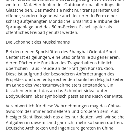
weiteres Mal. Hier fehlen der Outdoor Arena allerdings die
Glasscheiben. Das macht sie nicht nur transparenter und
offener, sondern irgend-wie auch lockerer. In Form einer
schräg aufgehängten Mondsichel umarmt die Tribüne die
Sprunganlage und das 50 m-Becken. Es soll später als
öffentliches Freibad genutzt werden.
Die Schönheit des Muskelmanns
Bei den neuen Sportstätten des Shanghai Oriental Sport
Center ist es gelungen, eine Stadionfamilie zu generieren,
deren Dächer die Funktion des Tragverhaltens bildlich
überhöhen – aus Freude an der kräftigen Konstruktion.
Diese ist aufgrund der besonderen Anforderungen des
Projektes und den entsprechen­den baulichen Möglichkeiten
im Lande des Wachstumsweltmeisters entstanden. Ein
bisschen erinnert das an das Schönheitsideal unter
Bodybuildern, aber symbolisch passt es ins Reich der Mitte.
Verantwortlich für diese Wahrnehmungen mag das China-
Syndrom des immer Schnelleren und Größeren sein. Aus
hiesiger Sicht lässt sich das alles nur deuten, weil wir solche
Aufgaben in diesem Land gar nicht mehr so bauen dürften.
Deutsche Architekten und Ingenieure geraten in China