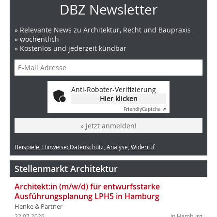
DBZ Newsletter
» Relevante News zu Architektur, Recht und Baupraxis
» wöchentlich
» Kostenlos und jederzeit kündbar
Anti-Roboter-Verifizierung
Hier klicken
Friendly
Captcha ⇗
» Jetzt anmelden!
Beispiele, Hinweise: Datenschutz, Analyse, Widerruf
Stellenmarkt Architektur
Architekt:in (m/w/d) für entwurfsstarke
Ausführungsplanung LPH5 in Hamburg
Henke & Partner
22.07.2026
in Hamburg