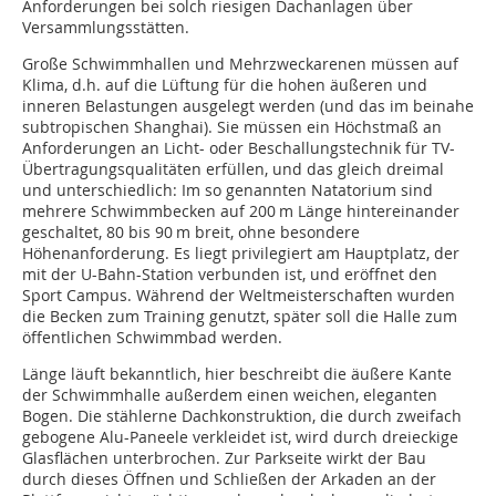
Anforderungen bei solch riesigen Dachanlagen über
Versammlungsstätten.
Große Schwimmhallen und Mehrzweckarenen müssen auf
Klima, d.h. auf die Lüftung für die hohen äußeren und
inneren Belastungen ausgelegt werden (und das im beinahe
subtropischen Shanghai). Sie müssen ein Höchstmaß an
Anforderungen an Licht- oder Beschallungstechnik für TV-
Übertragungsqualitäten erfüllen, und das gleich dreimal
und unterschiedlich: Im so genannten Natatorium sind
mehrere Schwimmbecken auf 200 m Länge hintereinander
geschaltet, 80 bis 90 m breit, ohne besondere
Höhenanforderung. Es liegt privilegiert am Hauptplatz, der
mit der U-Bahn-Station verbunden ist, und eröffnet den
Sport Campus. Während der Weltmeisterschaften wurden
die Becken zum Training genutzt, später soll die Halle zum
öffentlichen Schwimmbad werden.
Länge läuft bekanntlich, hier beschreibt die äußere Kante
der Schwimmhalle außerdem einen weichen, eleganten
Bogen. Die stählerne Dachkonstruktion, die durch zweifach
gebogene Alu-Paneele verkleidet ist, wird durch dreieckige
Glasflächen unter­brochen. Zur Parkseite wirkt der Bau
durch dieses Öffnen und Schließen der Arkaden an der