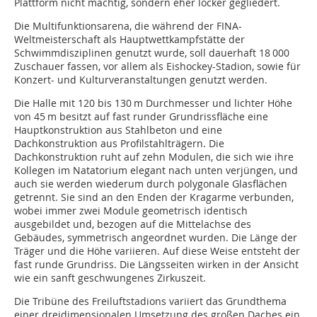
Plattform nicht mächtig, sondern eher locker gegliedert.
Die Multifunktionsarena, die während der FINA-
Weltmeisterschaft als Hauptwettkampfstätte der
Schwimmdisziplinen genutzt wurde, soll dauerhaft 18 000
Zuschauer fassen, vor allem als Eishockey-Stadion, sowie für
Konzert- und Kulturveranstaltungen genutzt werden.
Die Halle mit 120 bis 130 m Durchmesser und lichter Höhe
von 45 m besitzt auf fast runder Grundrissfläche eine
Hauptkonstruktion aus Stahlbeton und eine
Dachkonstruktion aus Profilstahlträgern. Die
Dachkonstruktion ruht auf zehn Modulen, die sich wie ihre
Kollegen im Natatorium elegant nach unten verjüngen, und
auch sie werden wiederum durch polygonale Glasflächen
getrennt. Sie sind an den Enden der Kragarme verbunden,
wobei immer zwei Module geometrisch identisch
ausgebildet und, bezogen auf die Mittelachse des
Gebäudes, symmetrisch angeordnet wurden. Die Länge der
Träger und die Höhe variieren. Auf diese Weise entsteht der
fast runde Grundriss. Die Längsseiten wirken in der Ansicht
wie ein sanft geschwungenes Zirkuszeit.
Die Tribüne des Freiluftstadions variiert das Grundthema
einer dreidimensionalen Umsetzung des großen Daches ein