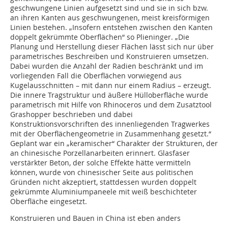
geschwungene Linien aufgesetzt sind und sie in sich bzw.
an ihren Kanten aus geschwungenen, meist kreisförmigen
Linien bestehen. „Insofern entstehen zwischen den Kanten
doppelt gekrümmte Oberflächen“ so Plieninger. „Die
Planung und Herstellung dieser Flächen lässt sich nur über
parametrisches Beschreiben und Konstruieren umsetzen.
Dabei wurden die Anzahl der Radien beschränkt und im
vorliegenden Fall die Ober­flächen vorwiegend aus
Kugelausschnitten – mit dann nur einem Radius – erzeugt.
Die innere Tragstruktur und äußere Hülloberfläche wurde
parametrisch mit Hilfe von Rhinoceros und dem Zusatztool
Grashopper beschrieben und dabei
Konstruktionsvorschriften des innenliegenden Tragwerkes
mit der Oberflächengeometrie in Zusammenhang gesetzt.“
Geplant war ein „keramischer“ Charakter der Strukturen, der
an chinesische Porzellanarbeiten erinnert. Glasfaser
verstärkter Beton, der solche Effekte hätte vermitteln
können, wurde von chinesischer Seite aus politischen
Gründen nicht akzeptiert, stattdessen wurden doppelt
gekrümmte Aluminiumpaneele mit weiß beschichteter
Oberfläche eingesetzt.
Konstruieren und Bauen in China ist eben anders