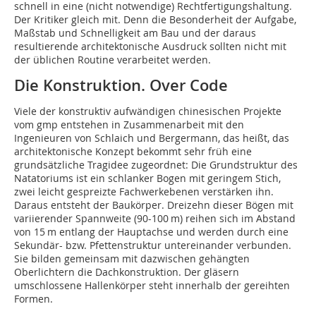
schnell in eine (nicht notwendige) Rechtfertigungshaltung.
Der Kritiker gleich mit. Denn die Besonderheit der Aufgabe,
Maßstab und Schnelligkeit am Bau und der daraus
resultierende architektonische Ausdruck sollten nicht mit
der üblichen Routine verarbeitet werden.
Die Konstruktion. Over Code
Viele der konstruktiv aufwändigen chinesischen Projekte
vom gmp entstehen in Zusammenarbeit mit den
Ingenieuren von Schlaich und Bergermann, das heißt, das
architektonische Konzept bekommt sehr früh eine
grundsätzliche Tragidee zugeordnet: Die Grundstruktur des
Natatoriums ist ein schlanker Bogen mit geringem Stich,
zwei leicht gespreizte Fachwerkebenen verstärken ihn.
Daraus entsteht der Baukörper. Dreizehn dieser Bögen mit
variierender Spannweite (90-100 m) reihen sich im Abstand
von 15 m entlang der Hauptachse und werden durch eine
Sekundär- bzw. Pfettenstruktur untereinander verbunden.
Sie bilden gemeinsam mit dazwischen gehängten
Oberlichtern die Dachkonstruktion. Der gläsern
umschlossene Hallenkörper steht innerhalb der gereihten
Formen.