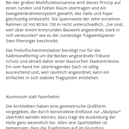
Bei der großen Multifunktionsarena wird dieses Prinzip auf
einen runden und hohen Raum übertragen und ein
Zweigelenkrahmen­system gewählt, das Halle und Foyer
gleichzeitig einbezieht. Die Spannweite der zehn einzelnen
Rahmen ist mit 80 bis 150 m recht unterschiedlich. „Sie sind,
weil über einem kreisrunden Bauwerk angeordnet, stark in
sich verwunden“ wie es der zuständige Tragwerksplaner
Sven Plieninger beschreibt.
Das Freiluftschwimmstadion benötigt nur für die
halbmondförmig um die Becken angeordnete Tribüne
Schutz und ähnelt daher einer klassischen Stadiontribüne.
Ein vom Rand her überkragendes Dach ist völlig
ausreichend und, weil räumlich angeordnet, kann ein
einfaches in sich stabiles Tragsystem entstehen.
Aluminium statt Faserbeton
Die Architekten haben eine geometrische Großform
vorgegeben, die durch konstruktive Einflüsse zur „Skulptur“
überhöht werden können; dazu trägt die Ausbildung der
Hülle ganz wesentlich bei. Allen drei Sportstätten ist
gemeinsam, dass die Tragformen auf im Grundriss