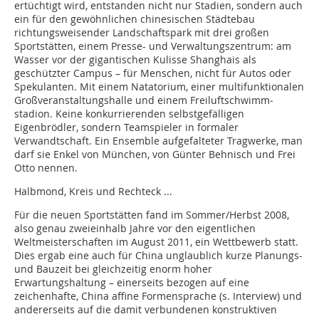
ertüchtigt wird, entstanden nicht nur Stadien, sondern auch
ein für den gewöhnlichen chinesischen Städtebau
richtungsweisender Landschaftspark mit drei großen
Sportstätten, einem Presse- und Verwaltungszentrum: am
Wasser vor der gigantischen Kulisse Shanghais als
geschützter Campus – für Menschen, nicht für Autos oder
Spekulanten. Mit einem Natatorium, einer multifunktionalen
Großver­anstaltungshalle und einem Freiluftschwimm­
stadion. Keine konkurrierenden selbstgefälligen
Eigenbrödler, sondern Teamspieler in formaler
Verwandtschaft. Ein Ensemble aufgefalteter Tragwerke, man
darf sie Enkel von München, von Günter Behnisch und Frei
Otto nennen.
Halbmond, Kreis und Rechteck ...
Für die neuen Sportstätten fand im Sommer/Herbst 2008,
also genau zweieinhalb Jahre vor den eigentlichen
Weltmeisterschaften im August 2011, ein Wettbewerb statt.
Dies ergab eine auch für China unglaublich kurze Planungs-
und Bauzeit bei gleichzeitig enorm hoher
Erwartungshaltung – einerseits bezogen auf eine
zeichenhafte, China affine Formensprache (s. Interview) und
andererseits auf die damit verbundenen konstruktiven