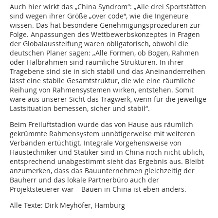
Auch hier wirkt das „China Syndrom“: „Alle drei Sportstätten
sind wegen ihrer Größe „over code“, wie die Ingeneure
wissen. Das hat besondere Genehmigungsprozeduren zur
Folge. Anpassungen des Wettbewerbskonzeptes in Fragen
der Globalaussteifung waren obligatorisch, obwohl die
deutschen Planer sagen: „Alle Formen, ob Bogen, Rahmen
oder Halbrahmen sind räumliche Strukturen. In ihrer
Tragebene sind sie in sich stabil und das Aneinanderreihen
lässt eine stabile Gesamtstruktur, die wie eine räumliche
Reihung von Rahmensystemen wirken, entstehen. Somit
wäre aus unserer Sicht das Tragwerk, wenn für die jeweilige
Lastsituation bemessen, sicher und stabil“.
Beim Freiluftstadion wurde das von Hause aus räumlich
gekrümmte Rahmensystem unnötigerweise mit weiteren
Verbänden ertüchtigt. Integrale Vorgehensweise von
Haustechniker und Statiker sind in China noch nicht üblich,
entsprechend unabgestimmt sieht das Ergebnis aus. Bleibt
anzumerken, dass das Bauunternehmen gleichzeitig der
Bauherr und das lokale Partnerbüro auch der
Projektsteuerer war – Bauen in China ist eben anders.
Alle Texte: Dirk Meyhöfer, Hamburg