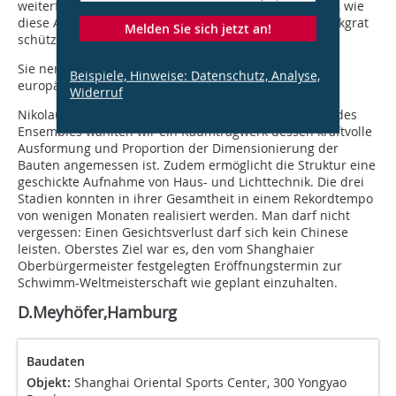
weiterführen. Am besten sieht man im Freiluftstadion, wie
diese Art der Konstruktion den Zuschauer wie ein Rückgrat
Melden Sie sich jetzt an!
schützt und Halt gibt.
Sie nennen es Rückgrat, aber vielleicht wirkt alles für
Beispiele, Hinweise: Datenschutz, Analyse,
europäische Augen doch zu grob?
Widerruf
Nikolaus Goetze: Für das starke architektonische Bild des
Ensembles wählten wir ein Raumtragwerk dessen kraftvolle
Ausformung und Proportion der Dimensionierung der
Bauten angemessen ist. Zudem ermöglicht die Struktur eine
geschickte Aufnahme von Haus- und Lichttechnik. Die drei
Stadien konnten in ihrer Gesamt­heit in einem Rekordtempo
von wenigen Monaten realisiert werden. Man darf nicht
vergessen: Einen Gesichtsverlust darf sich kein Chinese
leisten. Oberstes Ziel war es, den vom Shanghaier
Oberbürgermeister festgelegten Eröffnungstermin zur
Schwimm-Weltmeisterschaft wie geplant einzuhalten.
D.Meyhöfer,Hamburg
Baudaten
Objekt:
Shanghai Oriental Sports Center, 300 Yongyao