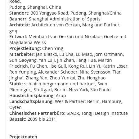
Road,
Pudong, Shanghai, China
Standort:
300 Yongyao Road, Pudong, Shanghai/China
Bauherr:
Shanghai Administration of Sports
Architekt:
Architekten von Gerkan, Marg und Partner,
gmp
Entwurf:
Meinhard von Gerkan und Nikolaus Goetze mit
Magdalena Weiss
Projektleitung:
Chen Ying
Mitarbeiter:
Jan Blasko, Lü Cha, Lü Miao, Jörn Ortmann,
Sun Gaoyang, Yan Lüji, Jin Zhan, Fang Hua, Martin
Friedrich, Fu Chen, Ilse Gull, Kong Rui, Lin Yi, Katrin Löser,
Ren Yunping, Alexander Schober, Nina Svensson, Tian
jinghai, Zhang Yan, Zhou Yunkai, Zhu Honghao
Statik:
schlaich bergermann und partner, Sven
Plieninger,; Stuttgart, Berlin, New York, São Paulo
Haustechnikplanung:
Arup
Landschaftsplanung:
Wes & Partner; Berlin, Hamburg,
Oyten
Chinesisches Partnerbüro:
SIADR, Tongji Design Institute
Bauzeit:
2009 bis 2011
Projektdaten