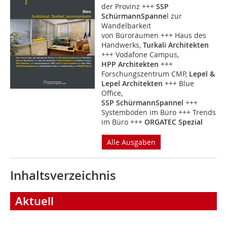
der Provinz +++
SSP
SchürmannSpanne
l zur
Wandelbarkeit
von Büroräumen +++ Haus des
Handwerks,
Turkali Architekten
+++ Vodafone Campus,
HPP Architekten
+++
Forschungszentrum CMP,
Lepel &
Lepel Architekten
+++ Blue
Office,
SSP SchürmannSpannel
+++
Systemböden im Büro +++ Trends
im Büro +++
ORGATEC Spezial
Alle Ausgaben
Inhaltsverzeichnis
Aktuell