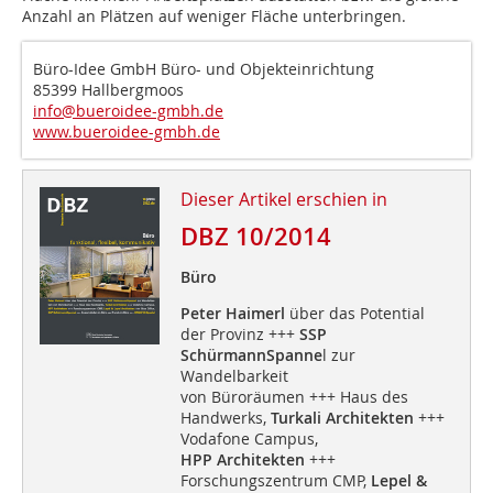
Anzahl an Plätzen auf weniger Fläche unterbringen.
Büro-Idee GmbH Büro- und Objekteinrichtung
85399 Hallbergmoos
info@bueroidee-gmbh.de
www.bueroidee-gmbh.de
Dieser Artikel erschien in
DBZ 10/2014
Büro
Peter Haimerl
über das Potential
der Provinz +++
SSP
SchürmannSpanne
l zur
Wandelbarkeit
von Büroräumen +++ Haus des
Handwerks,
Turkali Architekten
+++
Vodafone Campus,
HPP Architekten
+++
Forschungszentrum CMP,
Lepel &