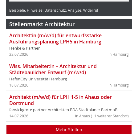
Beispiele, Hinweise: Datenschutz, Analyse, Widerruf
Stellenmarkt Architektur
Architekt:in (m/w/d) für entwurfsstarke
Ausführungsplanung LPH5 in Hamburg
Henke & Partner
22.07.2026
in Hamburg
Wiss. Mitarbeiter:in – Architektur und
Städtebaulicher Entwurf (m/w/d)
HafenCity Universität Hamburg
18.07.2026
in Hamburg
Architekt (m/w/d) für LPH 1-5 in Ahaus oder
Dortmund
farwickgrote partner Architekten BDA Stadtplaner PartmbB
14.07.2026
in Ahaus (+1 weiterer Standort)
Mehr Stellen