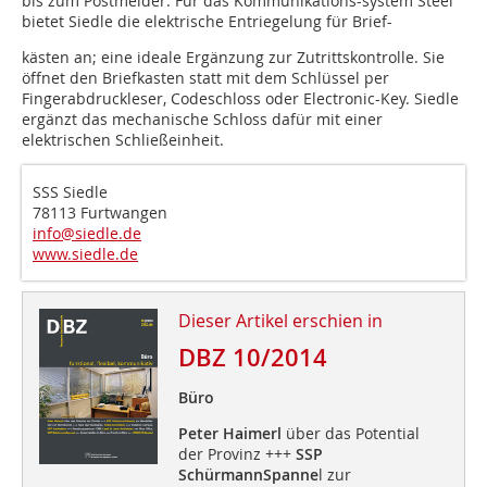
bis zum Postmelder. Für das Kommunikations-system Steel
bietet Siedle die elektrische Entriegelung für Brief-
kästen an; eine ideale Ergänzung zur Zutrittskontrolle. Sie
öffnet den Briefkasten statt mit dem Schlüssel per
Fingerabdruckleser, Codeschloss oder Electronic-Key. Siedle
ergänzt das mechanische Schloss dafür mit einer
elektrischen Schließeinheit.
SSS Siedle
78113 Furtwangen
info@siedle.de
www.siedle.de
Dieser Artikel erschien in
DBZ 10/2014
Büro
Peter Haimerl
über das Potential
der Provinz +++
SSP
SchürmannSpanne
l zur