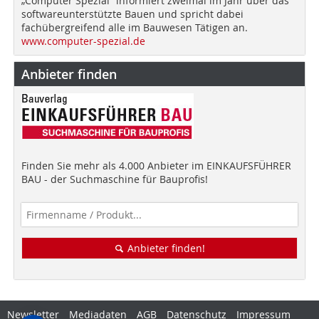
„Computer Spezial“ informiert zweimal im Jahr über das
softwareunterstützte Bauen und spricht dabei
fachübergreifend alle im Bauwesen Tätigen an.
www.computer-spezial.de
Anbieter finden
Finden Sie mehr als 4.000 Anbieter im EINKAUFSFÜHRER
BAU - der Suchmaschine für Bauprofis!
Anbieter finden!
Newsletter
Mediadaten
AGB
Datenschutz
Impressum