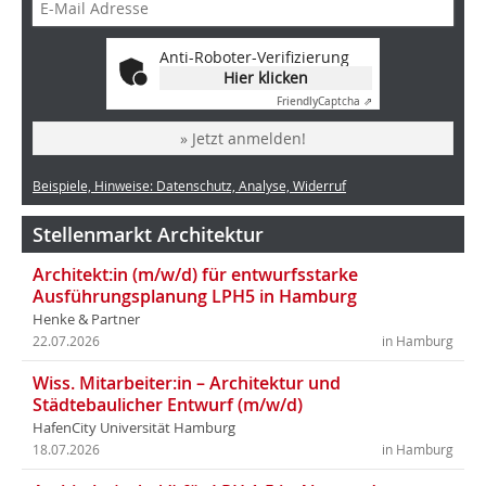
Anti-Roboter-Verifizierung
Hier klicken
Friendly
Captcha ⇗
» Jetzt anmelden!
Beispiele, Hinweise: Datenschutz, Analyse, Widerruf
Stellenmarkt Architektur
Architekt:in (m/w/d) für entwurfsstarke
Ausführungsplanung LPH5 in Hamburg
Henke & Partner
22.07.2026
in Hamburg
Wiss. Mitarbeiter:in – Architektur und
Städtebaulicher Entwurf (m/w/d)
HafenCity Universität Hamburg
18.07.2026
in Hamburg