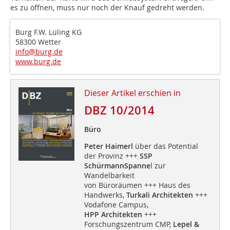
es zu öffnen, muss nur noch der Knauf gedreht werden.
Burg F.W. Lüling KG
58300 Wetter
info@burg.de
www.burg.de
Dieser Artikel erschien in
DBZ 10/2014
Büro
Peter Haimerl
über das Potential
der Provinz +++
SSP
SchürmannSpanne
l zur
Wandelbarkeit
von Büroräumen +++ Haus des
Handwerks,
Turkali Architekten
+++
Vodafone Campus,
HPP Architekten
+++
Forschungszentrum CMP,
Lepel &