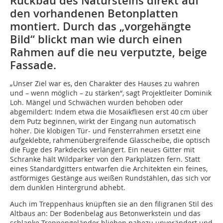
Rückbau des Natursteins direkt auf
den vorhandenen Betonplatten
montiert. Durch das „vorgehängte
Bild“ blickt man wie durch einen
Rahmen auf die neu verputzte, beige
Fassade.
„Unser Ziel war es, den Charakter des Hauses zu wahren
und – wenn möglich – zu stärken“, sagt Projektleiter Dominik
Loh. Mängel und Schwächen wurden behoben oder
abgemildert: Indem etwa die Mosaikfliesen erst 40 cm über
dem Putz beginnen, wirkt der Eingang nun automatisch
höher. Die klobigen Tür- und Fensterrahmen ersetzt eine
aufgeklebte, rahmenübergreifende Glasscheibe, die optisch
die Fuge des Parkdecks verlängert. Ein neues Gitter mit
Schranke hält Wildparker von den Parkplätzen fern. Statt
eines Standardgitters entwarfen die Architekten ein feines,
astförmiges Gestänge aus weißen Rundstählen, das sich vor
dem dunklen Hintergrund abhebt.
Auch im Treppenhaus knüpften sie an den filigranen Stil des
Altbaus an: Der Bodenbelag aus Betonwerkstein und das
schlanke Treppengeländer blieben nahezu unverändert und