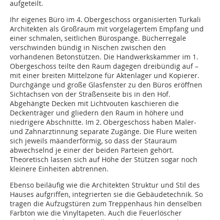
aufgeteilt.
Ihr eigenes Büro im 4. Obergeschoss organisierten Turkali
Architekten als Großraum mit vorgelagertem Empfang und
einer schmalen, seitlichen Bürospange. Bücherregale
verschwinden bündig in Nischen zwischen den
vorhandenen Betonstützen. Die Handwerkskammer im 1.
Obergeschoss teilte den Raum dagegen dreibündig auf –
mit einer breiten Mittelzone für Aktenlager und Kopierer.
Durchgänge und große Glasfenster zu den Büros eröffnen
Sichtachsen von der Straßenseite bis in den Hof.
Abgehängte Decken mit Lichtvouten ­kaschieren die
Deckenträger und gliedern den Raum in höhere und
niedrigere Abschnitte. Im 2. Obergeschoss haben Maler-
und Zahn­arzt­innung separate Zugänge. Die Flure weiten
sich jeweils mäanderförmig, so dass der Stauraum
abwechselnd je einer der beiden Parteien gehört.
Theoretisch lassen sich auf Höhe der Stützen sogar noch
kleinere Einheiten abtrennen.
Ebenso beiläufig wie die Architekten Struktur und Stil des
Hau­ses aufgriffen, integrierten sie die Gebäudetechnik. So
tragen die Aufzugs­türen zum Treppenhaus hin denselben
Farbton wie die Vinyltapeten. Auch die Feuerlöscher