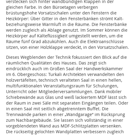
verstecken sich hinter wandbündigen Klappen in der
gleichen Farbe. In den Büroetagen verbergen
brüstungshohe Vorsatzschalen unter den Fenstern die
Heizkörper: Über Gitter in den Fensterbänken strömt Kalt-
beziehungsweise Warmluft in die Räume. Die Fensterbänke
werden zugleich als Ablage genutzt. Im Sommer können die
Heizkörper auf Kälteflüssigkeit umgestellt werden, um die
Räume fünf Grad abzukühlen. Auch die Elektroanschlüsse
sitzen, von einer Holzklappe verdeckt, in den Vorsatzschalen.
Dieses Wegblenden der Technik fokussiert den Blick auf die
räumlichen Qualitäten des Hauses. Das zeigt sich
eindrücklich auch im Großen Saal der Handwerkskammer
im 6. Obergeschoss: Turkali Architekten verwandelten den
holzvertäfelten, technisch veralteten Saal in einen hellen,
multifunktionalen Veranstaltungsraum für Schulungen,
Unterricht oder Mitgliederversammlungen. Dank mobiler
Schiebewände aus Glas und weiß lackiertem MDF lässt sich
der Raum in zwei Säle mit separaten Eingängen teilen. Oder
in einen Saal mit seitlich abgetrenntem Buffet. Die
Trennwände parken in einer „Wandgarage“ im Rücksprung
zum Nachbargebäude. Sie lassen sich vollständig in einer
vorgeblendeten Wand aus MDF-Schlitzplatten versenken.
Die rückseitig gelochten Wandplatten verbessern zugleich