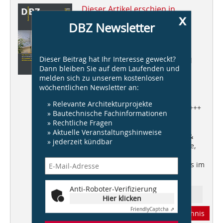
Dieser Artikel erschien in
x
DBZ 10/2014
DBZ Newsletter
Büro
Dieser Beitrag hat Ihr Interesse geweckt?
Peter Haimerl
über das Potential
Dann bleiben Sie auf dem Laufenden und
der Provinz +++
SSP
melden sich zu unserem kostenlosen
SchürmannSpanne
l zur
wöchentlichen Newsletter an:
Wandelbarkeit
von Büroräumen +++ Haus des
» Relevante Architekturprojekte
Handwerks,
Turkali Architekten
+++
» Bautechnische Fachinformationen
Vodafone Campus,
» Rechtliche Fragen
HPP Architekten
+++
» Aktuelle Veranstaltungshinweise
Forschungszentrum CMP,
Lepel &
» jederzeit kündbar
Lepel Architekten
+++ Blue Office,
SSP SchürmannSpannel
+++
Systemböden im Büro +++ Trends im
Büro +++
ORGATEC Spezial
Anti-Roboter-Verifizierung
Ressort: Architektur
Hier klicken
Friendly
Captcha ⇗
Abonnement
Inhaltsverzeichnis