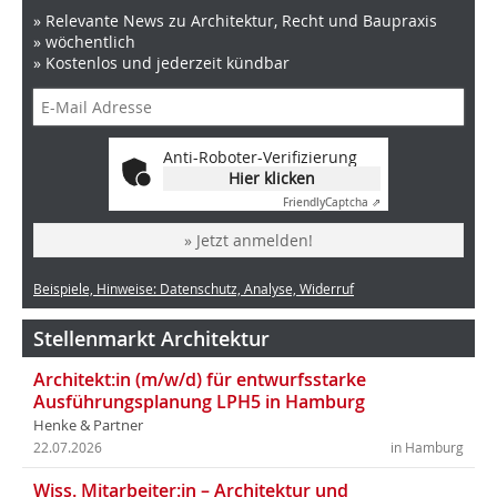
» Relevante News zu Architektur, Recht und Baupraxis
» wöchentlich
» Kostenlos und jederzeit kündbar
Anti-Roboter-Verifizierung
Hier klicken
Friendly
Captcha ⇗
» Jetzt anmelden!
Beispiele, Hinweise: Datenschutz, Analyse, Widerruf
Stellenmarkt Architektur
Architekt:in (m/w/d) für entwurfsstarke
Ausführungsplanung LPH5 in Hamburg
Henke & Partner
22.07.2026
in Hamburg
Wiss. Mitarbeiter:in – Architektur und