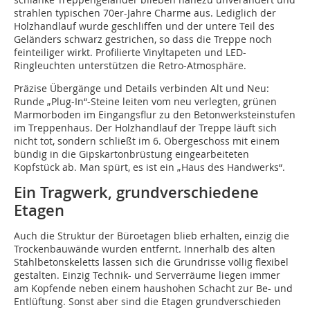
strahlen typischen 70er-Jahre Charme aus. Lediglich der
Holzhandlauf wurde geschliffen und der untere Teil des
Geländers schwarz gestrichen, so dass die Treppe noch
feinteiliger wirkt. Profilierte Vinyltapeten und LED-
Ringleuchten unterstützen die Retro-Atmosphäre.
Präzise Übergänge und Details verbinden Alt und Neu:
Runde „Plug-In“-Steine leiten vom neu verlegten, grünen
Marmorboden im Eingangsflur zu den Betonwerksteinstufen
im Treppenhaus. Der Holzhandlauf der Treppe läuft sich
nicht tot, sondern schließt im 6. Obergeschoss mit einem
bündig in die Gipskartonbrüstung eingearbeiteten
Kopfstück ab. Man spürt, es ist ein „Haus des Handwerks“.
Ein Tragwerk, grundverschiedene
Etagen
Auch die Struktur der Büroetagen blieb erhalten, einzig die
Trockenbauwände wurden entfernt. Innerhalb des alten
Stahlbetonskeletts lassen sich die Grundrisse völlig flexibel
gestalten. Einzig Technik- und Serverräume liegen immer
am Kopfende neben einem haus­hohen Schacht zur Be- und
Entlüftung. Sonst aber sind die Etagen grundverschieden