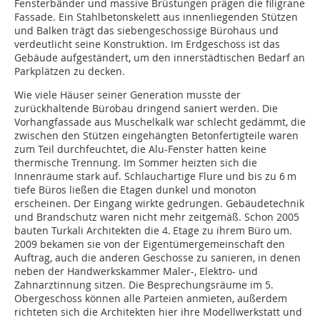
Fensterbänder und massive Brüstungen prägen die filigrane
Fassade. Ein Stahlbetonskelett aus innenliegenden Stützen
und Balken trägt das siebengeschossige Bürohaus und
verdeutlicht seine Konstruktion. Im Erdgeschoss ist das
Gebäude aufgeständert, um den innerstädtischen Bedarf an
Park­plätzen zu decken.
Wie viele Häuser seiner Generation musste der
zurückhaltende Bürobau dringend saniert werden. Die
Vorhangfassade aus Muschelkalk war schlecht gedämmt, die
zwischen den Stützen eingehängten Betonfertigteile waren
zum Teil durchfeuchtet, die Alu-Fenster hatten keine
thermische Trennung. Im Sommer heizten sich die
Innenräume stark auf. Schlauchartige Flure und bis zu 6 m
tiefe Büros ließen die Etagen dunkel und monoton
erscheinen. Der Eingang wirkte gedrungen. Gebäudetechnik
und Brandschutz waren nicht mehr zeitgemäß. Schon 2005
bauten Turkali Architekten die 4. Etage zu ihrem Büro um.
2009 bekamen sie von der Eigentümergemeinschaft den
Auftrag, auch die anderen Geschosse zu sanieren, in denen
neben der Handwerkskammer Maler-, Elektro- und
Zahnarztinnung sitzen. Die Besprechungsräume im 5.
Obergeschoss können alle Parteien anmieten, außerdem
richteten sich die Architekten hier ihre Modellwerkstatt und