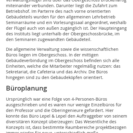
miteinander verbunden. Darunter liegt die Zufahrt zum
Betriebshof. Im Parterre des nach vorne orientierten
Gebäudeteils wurden für den allgemeinen Lehrbetrieb
Seminarräume und ein Vorlesungssaal angeordnet, weshalb
der Flügel auch von außen zugänglich ist. Der Haupteingang
des ­Instituts liegt unterhalb der Obergeschossbrücke, im
den Seminaren zugewandten Gebäudeteil.
Die allgemeine Verwaltung sowie die wissenschaftlichen
Büros liegen im Obergeschoss. In der mittigen
Gebäudeverbindung im Obergeschoss befinden sich alle
Einheiten, welche die Mitarbeiter regelmäßig nutzen: das
Sekretariat, die Cafeteria und das Archiv. Die Büros
hingegen sind zu den Gebäudeköpfen orientiert.
Büroplanung
Ursprünglich war eine Folge von 4-Personen-Büros
ausgeschrieben und es waren nur wenige Einzelbüros für
den Professor und die Oberingenieure gefordert. Hier
konnte das Büro Lepel & Lepel den Auftraggeber von seinem
diversitären Konzept überzeugen: Das Wesentliche des
Konzepts ist, dass bestimmte Raumbereiche projektbezogen
immer wieder für neue, unterschiedlich große