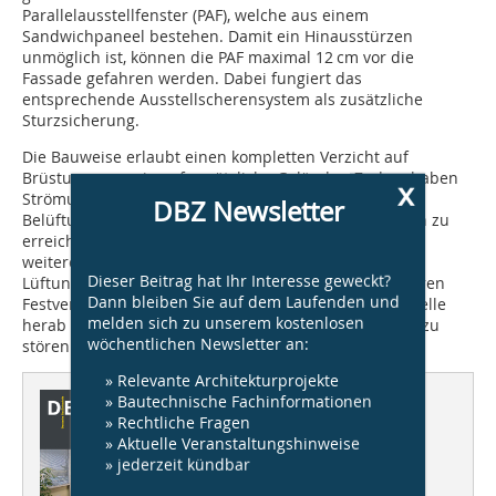
Parallelausstellfenster (PAF), welche aus einem
Sandwichpaneel bestehen. Damit ein Hinausstürzen
unmöglich ist, können die PAF maximal 12 cm vor die
Fassade gefahren werden. Dabei fungiert das
entsprechende Ausstellscherensystem als zusätzliche
Sturzsicherung.
Die Bauweise erlaubt einen kompletten Verzicht auf
Brüstungen sowie auf zusätzliche Geländer. Zudem haben
x
Strömungsversuche nachgewiesen, dass mit
DBZ Newsletter
Belüftungssystem ein deutlich besserer Luftaustausch zu
erreichen ist, als mit einem normalen Kippfenster. Ein
weiterer Vorteil ist die geschlossene Ausführung der
Dieser Beitrag hat Ihr Interesse geweckt?
Lüftungselemente. So kann bei Bedarf hinter der starren
Dann bleiben Sie auf dem Laufenden und
Festverglasung eine innenliegende Sonnenschutzlamelle
melden sich zu unserem kostenlosen
herab gefahren werden, ohne dabei den Luftwechsel zu
wöchentlichen Newsletter an:
stören.
Robert Mehl, Aachen
» Relevante Architekturprojekte
Dieser Artikel erschien in
» Bautechnische Fachinformationen
» Rechtliche Fragen
DBZ 10/2014
» Aktuelle Veranstaltungshinweise
» jederzeit kündbar
Büro