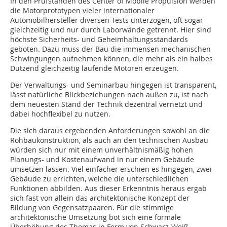
In den Prüfständen des Center of Mobile Propulsion werden
die Motorprototypen vieler internationaler
Automobilhersteller diversen Tests unterzogen, oft sogar
gleichzeitig und nur durch Laborwände getrennt. Hier sind
höchste Sicherheits- und Geheimhaltungsstandards
geboten. Dazu muss der Bau die immensen mechanischen
Schwingungen aufnehmen können, die mehr als ein halbes
Dutzend gleichzeitig laufende Motoren erzeugen.
Der Verwaltungs- und Seminarbau hingegen ist transparent,
lässt natürliche Blickbeziehungen nach außen zu, ist nach
dem neuesten Stand der Technik dezentral vernetzt und
dabei hochflexibel zu nutzen.
Die sich daraus ergebenden Anforderungen sowohl an die
Rohbaukonstruktion, als auch an den technischen Ausbau
würden sich nur mit einem unverhältnismäßig hohen
Planungs- und Kostenaufwand in nur einem Gebäude
umsetzen lassen. Viel einfacher erschien es hingegen, zwei
Gebäude zu errichten, welche die unterschiedlichen
Funktionen abbilden. Aus dieser Erkenntnis heraus ergab
sich fast von allein das architektonische Konzept der
Bildung von Gegensatzpaaren. Für die stimmige
architektonische Umsetzung bot sich eine formale
Überhöhung des Themas in Form von Schwarz-Weiß-