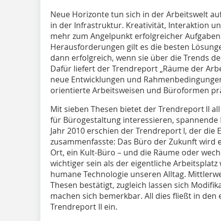
Neue Horizonte tun sich in der Arbeitswelt au
in der Infrastruktur. Kreativität, Interakti
mehr zum Angelpunkt erfolgreicher Aufgabenb
Herausforderungen gilt es die besten Lösung
dann erfolgreich, wenn sie über die Trends d
Dafür liefert der Trendreport „Räume der Arbe
neue Entwicklungen und Rahmen­bedingungen
orientierte Arbeitsweisen und Büroformen pr
Mit sieben Thesen bietet der Trendreport II all
für Bürogestaltung interessieren, spannende Ei
Jahr 2010 erschien der Trendreport I, der die 
zusammen­fasste: Das Büro der Zukunft wird 
Ort, ein Kult-Büro – und die Räume oder wec
wichtiger sein als der eigentliche Arbeitspla
humane Technologie unseren Alltag. Mittlerwei
Thesen bestätigt, zugleich lassen sich Modifik
machen sich bemerkbar. All dies fließt in den 
Trendreport II ein.