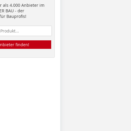
 als 4.000 Anbieter im
R BAU - der
ür Bauprofis!
nbieter finden!