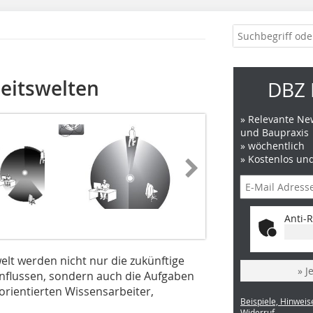
eitswelten
DBZ 
» Relevante New
und Baupraxis
» wöchentlich
» Kostenlos un
Anti-R
elt werden nicht nur die zukünftige
» J
flussen, sondern auch die Aufgaben
sorientierten Wissensarbeiter,
Beispiele, Hinweis
Widerruf