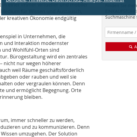
 in einer immer virtueller und mobiler
Finden Sie mehr
nd Medium für Wissen und Austausch,
EINKAUFSFÜHRE
Suchmaschine f
der kreativen Ökonomie endgültig
enspiel in Unternehmen, die
ion und Interaktion modernster
A
n und Wohlfühl-Orten sind
ur. Bürogestaltung wird ein zentrales
– nicht nur wegen höherer
auch weil Räume geschäftsförderlich
 abgeben oder rauben und weil sie
halten oder vergraulen können. Denn
erte und ermöglicht Begegnung. Orte
innerung bleiben.
arum, immer schneller zu werden,
oduzieren und zu kommunizieren. Denn
ff Wissen umzugehen. Der Solution