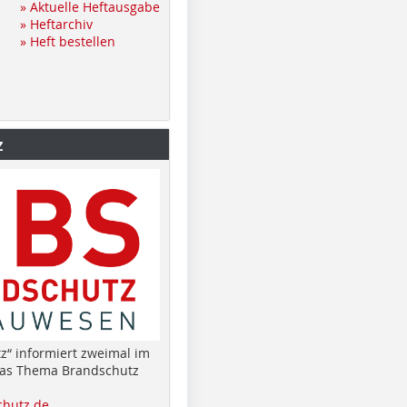
» Aktuelle Heftausgabe
» Heftarchiv
» Heft bestellen
z
z“ informiert zweimal im
das Thema Brandschutz
hutz.de