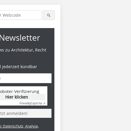
Newsletter
s zu Architektur, Recht
d jederzeit kündbar
Foto: Bene AG
Foto: Ben
oboter-Verifizierung
Hier klicken
Friendly
Captcha ⇗
etzt anmelden!
e: Datenschutz, Analyse,