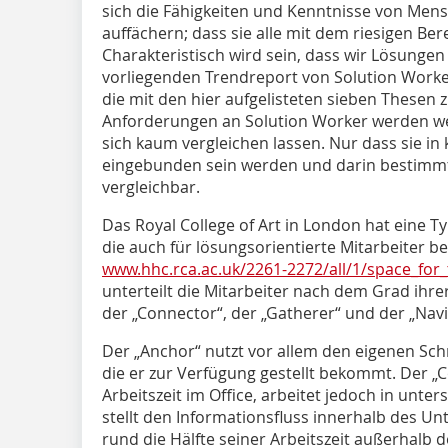
sich die Fähigkeiten und Kenntnisse von Men
auffächern; dass sie alle mit dem riesigen Be
Charakteristisch wird sein, dass wir Lösunge
vorliegenden Trendreport von Solu­tion Worke
die mit den hier aufgelisteten sieben Thesen
Anforderungen an Solution Worker werden wei
sich kaum vergleichen lassen. Nur dass sie 
eingebunden sein werden und darin bestimmte
vergleichbar.
Das Royal College of Art in London hat eine Ty
die auch für lösungsorientierte Mitarbeiter 
www.hhc.rca.ac.uk/2261-2272/all/1/space_for
unterteilt die Mitarbeiter nach dem Grad ihrer
der „Connector“, der „Gatherer“ und der ­„Navi
Der „Anchor“ nutzt vor allem den eigenen Schr
die er zur Verfügung gestellt bekommt. Der „
Arbeitszeit im Office, arbeitet jedoch in unt
stellt den Informationsfluss innerhalb des Un
rund die Hälfte seiner Arbeitszeit außerhalb d