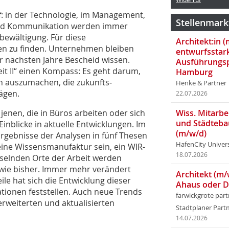
f: in der Technologie, im Management,
Stellenmark
on und Kommunikation werden immer
ewältigung. Für diese
Architekt:in 
en zu finden. Unternehmen bleiben
entwurfsstar
er nächsten Jahre Bescheid wissen.
Ausführungsp
it II“ einen Kompass: Es geht darum,
Hamburg
 auszumachen, die zukunfts­
Henke & Partner
ägen.
22.07.2026
 jenen, die in Büros arbeiten oder sich
Wiss. Mitarbei
und Städteba
n­blicke in aktuelle Entwicklungen. Im
(m/w/d)
Er­gebnisse der Analysen in fünf Thesen
HafenCity Univer
eine Wissensmanufaktur sein, ein WIR-
18.07.2026
hselnden Orte der Arbeit werden
tz wie bisher. Immer mehr verändert
Architekt (m/
le hat sich die Entwicklung dieser
Ahaus oder 
ationen feststellen. Auch neue Trends
farwickgrote par
erweiterten und aktualisierten
Stadtplaner Par
14.07.2026