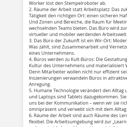
Worker löst den Stempelroboter ab.
2.
Räume der Arbeit
statt Arbeitsplatz: Das zu
Tätigkeit den richtigen Ort: einen sicheren Ha
Und Zonen und Bereiche, die Raum für Meetin
wechselnden Teams bieten. Das Büro wird zum 
virtueller und mobiler werdenden Arbeitswelt
3. Das Büro der Zukunft ist ein
Wir-Ort
: Moder
Was zählt, sind Zusammenarbeit und Vernetzun
eines Unternehmens.
4. Büros werden zu
Kult-Büros
: Die Gestaltun
Kultur des Unternehmens und materialisiert
Denn Mitarbeiter wollen nicht nur effizient se
Inszenierungen verwandeln Büros in attrakti
Anregung.
5.
Humane Technologie
verändert den Alltag 
und Laptops sind Tablets dazugekommen. Si
uns bei der Kommunikation – wenn wir sie rich
omnipräsent und verwebt sich mit dem Alltag
6. Räume der Arbeit sind auch
Räume des Ler
flexibel. Die Arbeitsumgebung wird zur „Learn