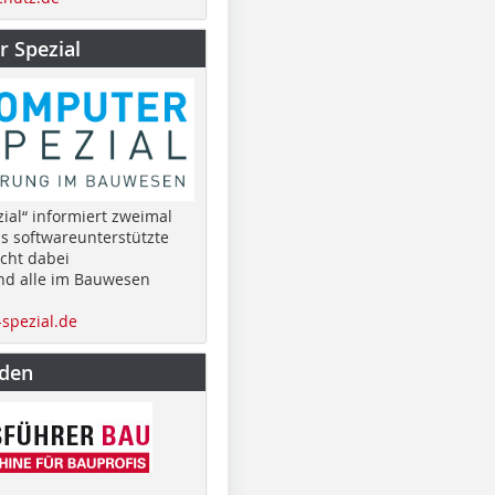
 Spezial
ial“ informiert zweimal
as softwareunterstützte
cht dabei
nd alle im Bauwesen
spezial.de
nden