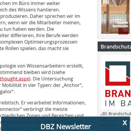
schen im Büro immer weiter
reich des Wissens hantieren.
n produzieren. Daher sprechen wir im
rn, wenn wir die Mitarbeiter meinen,
 zu tun haben werden. Die
ter differieren, ihre Berufe werden
in komplexen Optimierungsprozessen
Brandschut
 Rollen spielen, das macht sie
x
DBZ Newsletter
pologie von Wissensarbeitern erstellt,
bestimmend bleiben wird (siehe
_thought.aspx
). Die Untersuchung
Dieser Beitrag hat Ihr Interesse geweckt? Dann
 Mobilität in vier Typen: der „Anchor“,
bleiben Sie auf dem Laufenden und melden sich zu
gator“.
unserem kostenlosen wöchentlichen Newsletter an:
eibtisch. Er verarbeitet Informationen,
» Relevante Architekturprojekte
Connector“ verbringt die meiste
» Bautechnische Fachinformationen
„BS Brandschut
erschiedlichen Zonen und Bereichen und
» Rechtliche Fragen
Jahr rund um 
» Aktuelle Veranstaltungshinweise
ternehmens sicher. Der „Gatherer“ ist
am Bau.
» jederzeit kündbar
es Büros tätig, er braucht das Büro als
www.bsbrandsc