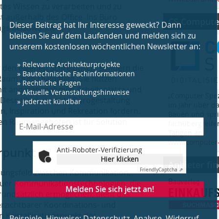
es Wissen zu verarbeiten und zu
t außerhalb des Office. Ins Büro
CS Computer
ngs beizuwohnen.
Anti-Roboter-Verifizierung
Hier klicken
Friendly
Captcha ⇗
 den eigenen Schreibtisch, sondern die
aum zum Dialogfeld. Sie nutzen
Melden Sie sich jetzt an!
mit anderen, nehmen Arbeitsplätze und
„Computer Spez
 Deshalb muss gute Bürogestaltung
im Jahr über d
Beispiele, Hinweise: Datenschutz, Analyse, Widerruf
, Inspiration und Rekreation fördern.
Bauen und spri
hen Raumangeboten ist für Solution
fachübergreife
Tätigen an.
www.computer-
rpunkt
Anbieter fi
nnungsfeld zwischen Kommunikation,
neuer Kommunikationstechnologien, die
rundsätzlich ermöglichen, dient das
erzichtbarer Koordinations- und
 Kristallisationspunkt der