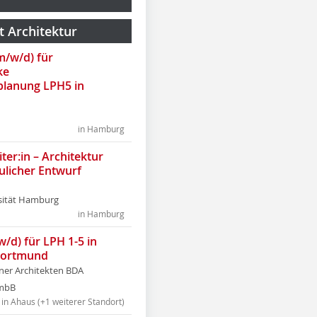
t Architektur
(m/w/d) für
ke
lanung LPH5 in
in Hamburg
ter:in – Architektur
ulicher Entwurf
sität Hamburg
in Hamburg
w/d) für LPH 1-5 in
Dortmund
tner Architekten BDA
tmbB
in Ahaus (+1 weiterer Standort)