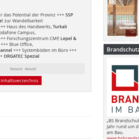
 das Potential der Provinz +++
SSP
e
l zur Wandelbarkeit
+++ Haus des Handwerks,
Turkali
odafone Campus,
++ Forschungszentrum CMP,
Lepel &
+++ Blue Office,
Brandschut
annel
+++ Systemböden im Büro +++
++
ORGATEC Spezial
Ressort: Aktuell
Inhaltsverzeichnis
„BS Brandschut
Jahr rund um 
am Bau.
www.bsbrandsc