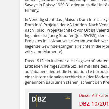
Savoye in Poissy 1929-31 oder auch die Unité d
Firminy.
In Venedig steht das „Maison Dom-Ino“ als S
Dom-Ino“-Projekts der AA London. Nach Vene
nach Tokio. Projektarchitekt vor Ort ist Valen
Ingenieur ist Juerg Stauffer (Just SWISS), der s
Projektes in Holzbauweise verantwortlich war
liegende Gewinde-stangen erleichtern die Mon
wirksame Momente).
Dass 1915 ein Italiener die kriegsver­bündete
Erdbeben heimgesuchte Sizilien mit Hilfe des
aufzubauen, deutet die Fondation Le Corbusi
einer internationalen Architektur (der Moderne
genannten Bau­ruinen stehen, scheint den Kre
Dieser Artikel er
DBZ 10/20