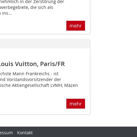
rnehmlich in der Zerstörung der
werbegebiete, die sich als
ins...
mehr
ouis Vuitton, Paris/FR
ichste Mann Frankreichs - ist
und Vorstandsvorsitzender der
sische Aktiengesellschaft LVMH, Mäzen
mehr
essum
Kontakt