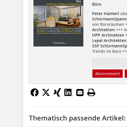
Büro
Peter Haimerl
über
SchürmannSpann
von Büroräumen 
Architekten
+++ V
HPP Architekten
+
Lepel Architekten
SSP SchürmannSp
Trends im Büro +
Abonnement
Thematisch passende Artikel: