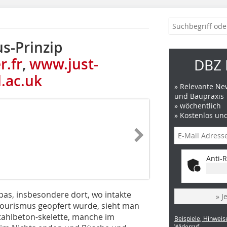
s-Prinzip
r.fr
,
www.just-
DBZ 
.ac.uk
» Relevante New
und Baupraxis
» wöchentlich
» Kostenlos un
Anti-R
as, insbesondere dort, wo intakte
» J
ourismus geopfert wurde, sieht man
tahlbeton-skelette, manche im
Beispiele, Hinweis
Widerruf