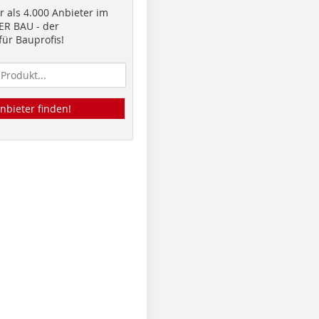
 als 4.000 Anbieter im
R BAU - der
ür Bauprofis!
nbieter finden!