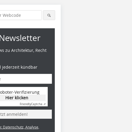
Newsletter
s zu Architektur, Recht
d jederzeit kündbar
oboter-Verifizierung
Hier klicken
Friendly
Captcha ⇗
etzt anmelden!
e: Datenschutz, Analyse,