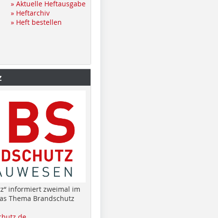
» Aktuelle Heftausgabe
» Heftarchiv
» Heft bestellen
z
z“ informiert zweimal im
das Thema Brandschutz
hutz.de