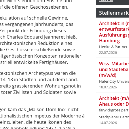
 im Nichts enden und Büsche und
uf die offenen Geschossebenen.
Stellenmark
ekulation auf schnelle Gewinne,
Architekt:in 
es vergangenen Jahrhunderts, das
entwurfsstar
Zeitpunkt der Erfindung dieses
Ausführungsp
ch Charles Edouard Jeanneret hieß.
Hamburg
rchitektonischen Reduktion eines
Henke & Partner
die Geschosse erschließende sowie
22.07.2026
eitgenössischen Konzepten rationeller
triell entwickelte Fertighäuser.
Wiss. Mitarbei
und Städteba
itektonischen Archetypus waren die
(m/w/d)
14–18 in Städten und auf dem Land.
HafenCity Univer
ereits grassierenden Wohnungsnot in
18.07.2026
toter Zivilisten und Soldaten sowie
Architekt (m/
Ahaus oder 
gen kam das „Maison Dom-Ino“ nicht
farwickgrote par
­tionalistischen Impetus der Moderne à
Stadtplaner Par
einzuleiten, die heute Ikonen des
14.07.2026
 Weißenhofsiedlung 1927, die Villa