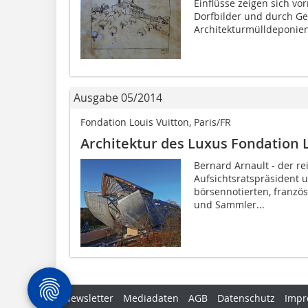
Einflüsse zeigen sich vo
Dorfbilder und durch Ge
Architekturmüll­deponien 
Ausgabe 05/2014
Fondation Louis Vuitton, Paris/FR
Architektur des Luxus Fondation L
Bernard Arnault - der re
Aufsichtsratspräsident 
börsennotierten, franzö
und Sammler...
Newsletter
Mediadaten
AGB
Datenschutz
Impr