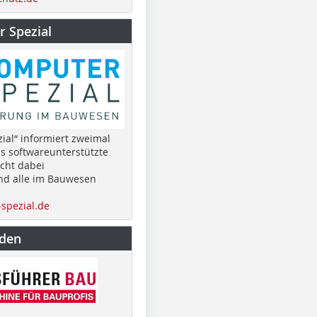
 Spezial
ial“ informiert zweimal
as softwareunterstützte
cht dabei
nd alle im Bauwesen
spezial.de
nden