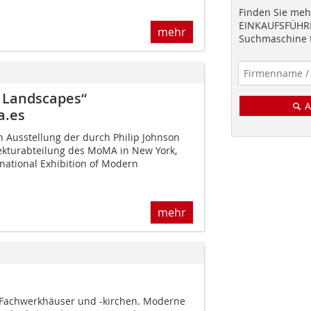
Finden Sie mehr
EINKAUFSFÜHRE
mehr
Suchmaschine f
n Landscapes“
A
a.es
n Ausstellung der durch Philip Johnson
ekturabteilung des MoMA in New York,
rnational Exhibition of Modern
mehr
Fachwerkhäuser und -kirchen. Moderne