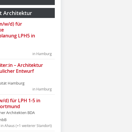
t Architektur
(m/w/d) für
ke
lanung LPH5 in
in Hamburg
ter:in – Architektur
ulicher Entwurf
sität Hamburg
in Hamburg
w/d) für LPH 1-5 in
Dortmund
tner Architekten BDA
tmbB
in Ahaus (+1 weiterer Standort)