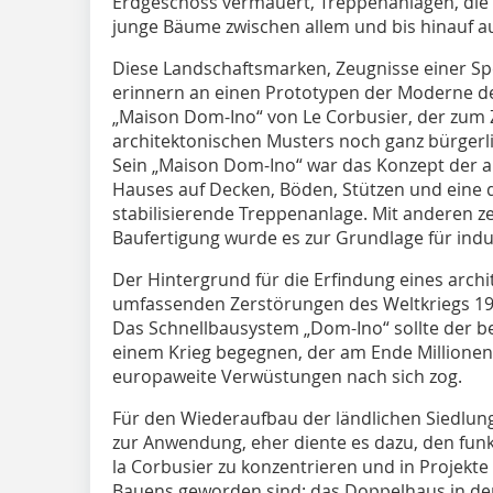
Erdgeschoss vermauert, Treppenanlagen, die
junge Bäume zwischen allem und bis hinauf a
Diese Landschaftsmarken, Zeugnisse einer Sp
erinnern an einen Prototypen der Moderne d
„Maison Dom-Ino“ von Le Corbusier, der zum 
architektonischen Musters noch ganz bürgerli
Sein „Maison Dom-Ino“ war das Konzept der a
Hauses auf Decken, Böden, Stützen und eine 
stabilisierende Treppenanlage. Mit anderen z
Baufertigung wurde es zur Grundlage für indus
Der Hintergrund für die Erfindung eines arch
umfassenden Zerstörungen des Weltkriegs 19
Das Schnellbausystem „Dom-Ino“ sollte der b
einem Krieg begegnen, der am Ende Millionen 
europaweite Verwüstungen nach sich zog.
Für den Wiederaufbau der ländlichen Siedlun
zur Anwendung, eher diente es dazu, den funk
la Corbusier zu konzentrieren und in Projekte 
Bauens geworden sind: das Doppelhaus in der