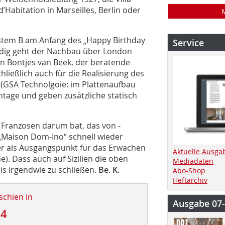
’Habitation in Marseilles, Berlin oder
ystem B am Anfang des „Happy Birthday
Service
dig geht der Nachbau über London
tin Bontjes van Beek, der beratende
chließlich auch für die Realisierung des
 (GSA Technolgoie: im Plattenaufbau
tage und geben zusätzliche statisch
n Franzosen darum bat, das von ­
 „Maison Dom-Ino“ schnell wieder
er als Ausgangspunkt für das Erwachen
Aktuelle Ausga
). Dass auch auf Sizilien die oben
Mediadaten
is irgendwie zu schließen.
Be. K.
Abo-Shop
Heftarchiv
schien in
Ausgabe 07
14