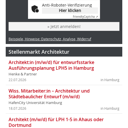
Anti-Roboter-Verifizierung
Hier klicken
Friendly
Captcha ⇗
» Jetzt anmelden!
Beispiele, Hinweise: Datenschutz, Analyse, Widerruf
Stellenmarkt Architektur
Architekt:in (m/w/d) für entwurfsstarke
Ausführungsplanung LPH5 in Hamburg
Henke & Partner
22.07.2026
in Hamburg
Wiss. Mitarbeiter:in – Architektur und
Städtebaulicher Entwurf (m/w/d)
HafenCity Universität Hamburg
18.07.2026
in Hamburg
Architekt (m/w/d) für LPH 1-5 in Ahaus oder
Dortmund