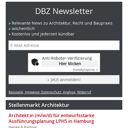
DBZ Newsletter
» Relevante News zu Architektur, Recht und Baupraxis
» wöchentlich
» Kostenlos und jederzeit kündbar
Anti-Roboter-Verifizierung
Hier klicken
Friendly
Captcha ⇗
» Jetzt anmelden!
Beispiele, Hinweise: Datenschutz, Analyse, Widerruf
Stellenmarkt Architektur
Architekt:in (m/w/d) für entwurfsstarke
Ausführungsplanung LPH5 in Hamburg
Henke & Partner