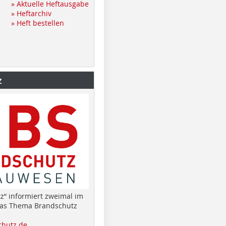
» Aktuelle Heftausgabe
» Heftarchiv
» Heft bestellen
z
z“ informiert zweimal im
das Thema Brandschutz
hutz.de