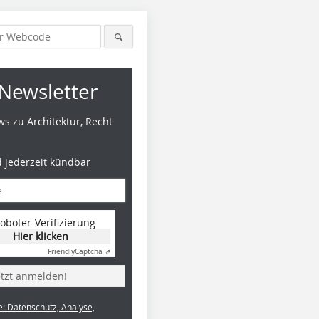
Newsletter
s zu Architektur, Recht
d jederzeit kündbar
Fotos: Mark Wohlrab
Fotos: Ma
oboter-Verifizierung
Hier klicken
Friendly
Captcha ⇗
etzt anmelden!
e: Datenschutz, Analyse,