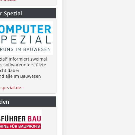
 Spezial
ial“ informiert zweimal
as softwareunterstützte
cht dabei
nd alle im Bauwesen
spezial.de
nden