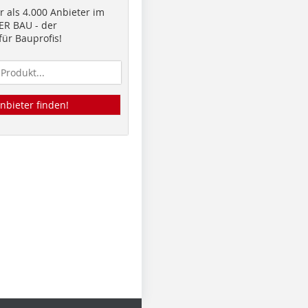
 als 4.000 Anbieter im
R BAU - der
ür Bauprofis!
nbieter finden!