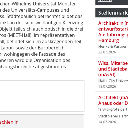
schen Wilhelms-Universität Münster
en des Universiäts-Campuses und
Stellenmark
s. Städtebaulich betrachtet bildet das
kt an der sehr weitläufigen Kreuzung
Architekt:in 
jekt teilt sich auch optisch in die drei
entwurfsstar
Ausführungsp
s (MEET-Hall). Im repräsentativen
Hamburg
l, befindet sich im auskragenden Teil
Henke & Partner
 Labor- sowie der Bürobereich
22.07.2026
ln, wohingegen die Fassade des
Inneren wird die Organisation des
Wiss. Mitarbei
Nutzungsbereiche abgestimmtes
und Städteba
(m/w/d)
HafenCity Univer
18.07.2026
Architekt (m/
Ahaus oder 
farwickgrote par
Stadtplaner Par
schien in
14.07.2026