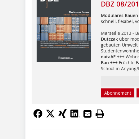
DBZ 08/20
Modulares Bauen
schnell, flexibel, v
Marseille 2013 - 
Dutczak
über modu
gebauten Umwelt 
Studentenwohnhei
dataAE
+++ Wohnsi
Ban
+++ Früchte F
School in Anyang/
Abonnement