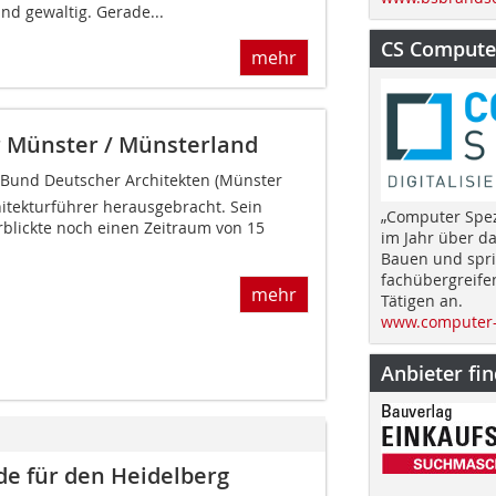
nd gewaltig. Gerade...
CS Computer
mehr
r Münster / Münsterland
 Bund Deutscher Architekten (Münster 
itekturführer herausgebracht. Sein
„Computer Spez
blickte noch einen Zeitraum von 15
im Jahr über d
Bauen und spri
fachübergreife
mehr
Tätigen an.
www.computer-
Anbieter fi
e für den Heidelberg