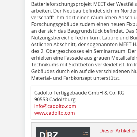
Batterieforschungsprojekt MEET der Westfäli
arbeiten. Der Neubau befindet sich im Nord
verschafft ihm dort einen räumlichen Abschlus
Forschungsgebäude zudem einen neuen Fixpun
an der sich das Baugrundstück befindet. Das Ob
Nutzungsbereiche Technikum, Labore und Büro
östlichen Abschnitt, der sogenannten MEET-Hal
des 2. Obergeschosses ein Seminarraum. Der
erhielten eine Fassade aus grauen Metalltafe
Technikums mit Sichtbeton verkleidet ist. Im 
Gebäudes durch ein auf die verschiedenen 
Material- und Farbkonzept unterstützt.
Cadolto Fertiggebäude GmbH & Co. KG
90553 Cadolzburg
info@cadolto.com
www.cadolto.com
Dieser Artikel er