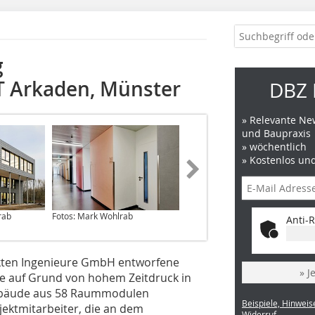
g
 Arkaden, Münster
DBZ 
» Relevante New
und Baupraxis
» wöchentlich
» Kostenlos un
rab
Fotos: Mark Wohlrab
Fotos: Mark Wohlrab
Anti-R
kten Ingenieure GmbH entworfene
» J
 auf Grund von hohem Zeitdruck in
Gebäude aus 58 Raummodulen
Beispiele, Hinweis
ojektmitarbeiter, die an dem
Widerruf