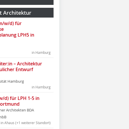
t Architektur
(m/w/d) für
ke
lanung LPH5 in
in Hamburg
ter:in – Architektur
ulicher Entwurf
sität Hamburg
in Hamburg
w/d) für LPH 1-5 in
Dortmund
tner Architekten BDA
tmbB
in Ahaus (+1 weiterer Standort)