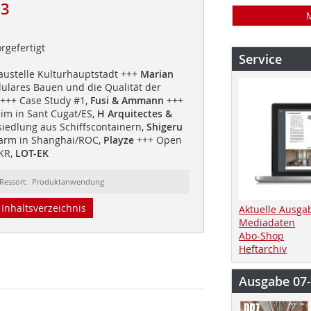
13
orgefertigt
Service
Baustelle Kulturhauptstadt +++
Marian
lares Bauen und die Qualität der
+++ Case Study #1,
Fusi & Ammann
+++
m in Sant Cugat/ES,
H Arquitectes &
edlung aus Schiffscontainern,
Shigeru
arm in Shanghai/ROC,
Playze
+++ Open
KR,
LOT-EK
Ressort: Produktanwendung
Inhaltsverzeichnis
Aktuelle Ausga
Mediadaten
Abo-Shop
Heftarchiv
Ausgabe 07