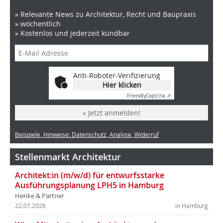
» Relevante News zu Architektur, Recht und Baupraxis
» wöchentlich
» Kostenlos und jederzeit kündbar
Anti-Roboter-Verifizierung
Hier klicken
Friendly
Captcha ⇗
» Jetzt anmelden!
Beispiele, Hinweise: Datenschutz, Analyse, Widerruf
Stellenmarkt Architektur
Architekt:in (m/w/d) für entwurfsstarke
Ausführungsplanung LPH5 in Hamburg
Henke & Partner
22.07.2026
in Hamburg