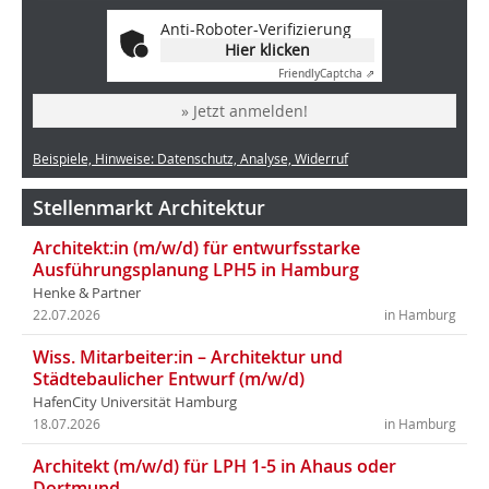
Anti-Roboter-Verifizierung
Hier klicken
Friendly
Captcha ⇗
» Jetzt anmelden!
Beispiele, Hinweise: Datenschutz, Analyse, Widerruf
Stellenmarkt Architektur
Architekt:in (m/w/d) für entwurfsstarke
Ausführungsplanung LPH5 in Hamburg
Henke & Partner
22.07.2026
in Hamburg
Wiss. Mitarbeiter:in – Architektur und
Städtebaulicher Entwurf (m/w/d)
HafenCity Universität Hamburg
18.07.2026
in Hamburg
Architekt (m/w/d) für LPH 1-5 in Ahaus oder
Dortmund