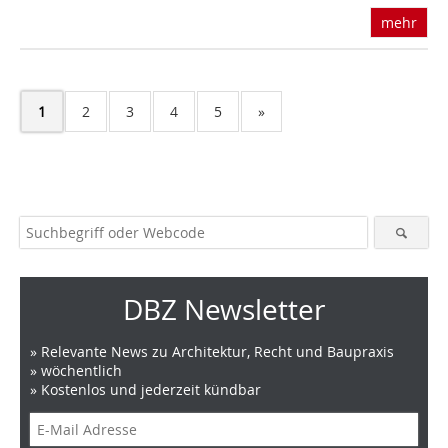
mehr
1
2
3
4
5
»
DBZ Newsletter
» Relevante News zu Architektur, Recht und Baupraxis
» wöchentlich
» Kostenlos und jederzeit kündbar