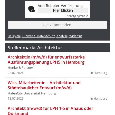
Anti-Roboter-Verifizierung
Hier klicken
Friendly
Captcha ⇗
» Jetzt anmelden!
Beispiele, Hinweise: Datenschutz, Analyse, Widerruf
Stellenmarkt Architektur
Architekt:in (m/w/d) für entwurfsstarke
Ausführungsplanung LPH5 in Hamburg
Henke & Partner
22.07.2026
in Hamburg
Wiss. Mitarbeiter:in – Architektur und
Städtebaulicher Entwurf (m/w/d)
HafenCity Universität Hamburg
18.07.2026
in Hamburg
Architekt (m/w/d) für LPH 1-5 in Ahaus oder
Dortmund