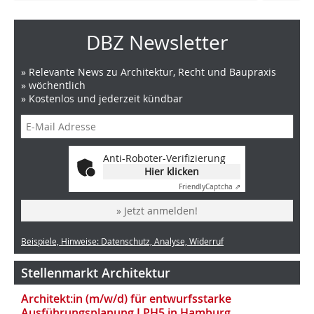
DBZ Newsletter
» Relevante News zu Architektur, Recht und Baupraxis
» wöchentlich
» Kostenlos und jederzeit kündbar
Anti-Roboter-Verifizierung
Hier klicken
Friendly
Captcha ⇗
» Jetzt anmelden!
Beispiele, Hinweise: Datenschutz, Analyse, Widerruf
Stellenmarkt Architektur
Architekt:in (m/w/d) für entwurfsstarke
Ausführungsplanung LPH5 in Hamburg