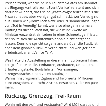
Preisen treibt, wer die neuen Touristen-Gates am Bahnhof
als Eingangskontrolle zum „Event Venice“ versteht und sich
darüber wundert, dass seine „Pasta-to-go“ teurer ist als die
Pizza zuhause, aber weniger gut schmeckt, wer Venedig nur
aus Filmen wie „Don‘t Look Now“ oder Zusammenfassungen
von „Tod in Venedig“ kennt, wer also eine ganz normale
Haltung zu dieser Stadt hat, die wie keine Zweite als
Miniaturkonzentrat ein Leben in einer Schneekugel fristet,
der sollte sich die Architekturbiennale nicht entgehen
lassen. Denn die spricht so ganz anders über die Stadt, ist
eher dem globalen Diskurs verpflichtet und weniger dem
erlebnisurbanen „Venice-Talk“.
Was hatte die Ausstellung in diesem Jahr zu bieten? Filme.
Fotografien. Modelle. Einbauten, Ausbauten, Umbauten.
Erläuterungstexte. Bootsfahrten, Vorlesungen,
Streitgespräche. Einen guten Katalog. Ein
Wahnsinnsprogramm. Zigtausend Involvierte. Millionen
Euro Ausgaben. Vielleicht 270 000 Besucher. Oder ein paar
mehr.
Rückzug, Grenzzug, Frei-Raum
Wohin mit den Auf- und Ausbauten? Wird Müll daraus und