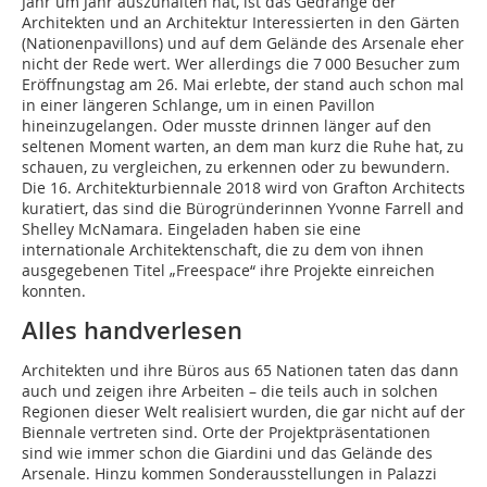
Jahr um Jahr auszuhalten hat, ist das Gedränge der
Architekten und an Architektur Interessierten in den Gärten
(Nationenpavillons) und auf dem Gelände des Arsenale eher
nicht der Rede wert. Wer allerdings die 7 000 Besucher zum
Eröffnungstag am 26. Mai erlebte, der stand auch schon mal
in einer längeren Schlange, um in einen Pavillon
hineinzugelangen. Oder musste drinnen länger auf den
seltenen Moment warten, an dem man kurz die Ruhe hat, zu
schauen, zu vergleichen, zu erkennen oder zu bewundern.
Die 16. Architekturbiennale 2018 wird von Grafton Architects
kuratiert, das sind die Bürogründerinnen Yvonne Farrell and
Shelley McNamara. Eingeladen haben sie eine
internationale Architektenschaft, die zu dem von ihnen
ausgegebenen Titel „Freespace“ ihre Projekte einreichen
konnten.
Alles handverlesen
Architekten und ihre Büros aus 65 Nationen taten das dann
auch und zeigen ihre Arbeiten – die teils auch in solchen
Regionen dieser Welt realisiert wurden, die gar nicht auf der
Biennale vertreten sind. Orte der Projektpräsentationen
sind wie immer schon die Giardini und das Gelände des
Arsenale. Hinzu kommen Sonderausstellungen in Palazzi