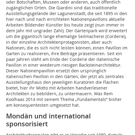
oder Botschaften, Museen oder anderen, auch öffentlich
zugänglichen Orten. Die Giardini sind das traditionelle
Ausstellungsgelände der Lagunenstadt, die seit 1895 in den
hier nach und nach errichteten Nationenpavillons aktuelle
Arbeiten Bildender Künstler bis heute zeigt (nun immer in
dem Jahr mit ungrader Zahl). Der Gartenpark wird erweitert
um die gigantisch lange ehemalige Seilmacherei (Corderie),
in der einzelne Architektenprotagonisten, aber auch
Nationen, die es sich nicht leisten können, einen Pavillon im
Garten zu realisieren, ihre Beiträge präsentieren. Seit ein
paar Jahren steht am Ende der Corderie der italienische
Pavillon in einer wiederum riesigen Backsteinarchitektur.
Dieser Nationenpavillon ersetzt den ursprünglich
italienischen Pavillon in den Gärten, der jetzt als zentrales
Ausstellungshaus den jeweiligen Kuratoren die Flächen
bietet, hier ihr Motto mit Arbeiten handverlesener
Architekten zu bebildern, zu untermauern. Was Rem
Koolhaas 2014 mit seinem Thema „Fundamentals“ bisher
am konsequentesten umgesetzt hat.
Mondän und international
sponsorisiert
Architekturbiennalen gibt es in Venedig seit 1980, damals