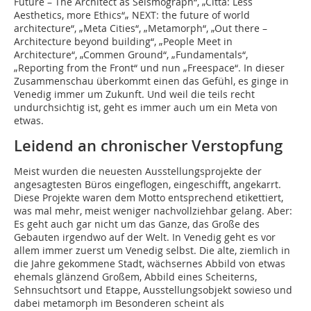
Future – The Architect as Seismograph“, „Cittá: Less
Aesthetics, more Ethics“„ NEXT: the future of world
architecture“, „Meta Cities“, „Metamorph“, „Out there –
Architecture beyond building“, „People Meet in
Architecture“, „Commen Ground“, „Fundamentals“,
„Reporting from the Front“ und nun „Freespace“. In dieser
Zusammenschau überkommt einen das Gefühl, es ginge in
Venedig immer um Zukunft. Und weil die teils recht
undurchsichtig ist, geht es immer auch um ein Meta von
etwas.
Leidend an chronischer Verstopfung
Meist wurden die neuesten Ausstellungsprojekte der
angesagtesten Büros eingeflogen, eingeschifft, angekarrt.
Diese Projekte waren dem Motto entsprechend etikettiert,
was mal mehr, meist weniger nachvollziehbar gelang. Aber:
Es geht auch gar nicht um das Ganze, das Große des
Gebauten irgendwo auf der Welt. In Venedig geht es vor
allem immer zuerst um Venedig selbst. Die alte, ziemlich in
die Jahre gekommene Stadt, wächsernes Abbild von etwas
ehemals glänzend Großem, Abbild eines Scheiterns,
Sehnsuchtsort und Etappe, Ausstellungsobjekt sowieso und
dabei metamorph im Besonderen scheint als