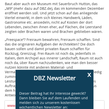
Baut aber auch ein Museum mit Sauerbruch Hutton, das
„M9“ (mehr dazu auf DBZ.de), das im kommenden Dezember
eröffnet werden soll. Und jetzt schon auf das anliegende
Viertel einwirkt, in dem sich kleines Handwerk, Läden,
Gastronomie etc. ansiedeln, nicht auf Kosten der dort
Lebenden, zwischen ihnen eher, auf Flächen, die Leerstand
zeigten oder Brachen waren und Brachen geblieben wären.
„Freespace“? Freiraum bewahren, Freiraum schaffen. Sind
das die originären Aufgaben der Architekten? Die doch
bauen sollen und damit privaten Raum schaffen für
Rückzug, Grenzzug. Frei-Raum ist noch da, jedenfalls in
Italien, dem Archipel aus innerer Landschaft, Raum ist auch
noch da, über Raum nachzudenken, wie man den besser
nutzen könnte mit anderen Material- und
x
Vermarktungsstrategien. Der Architekt, das wird in Venedig
DBZ Newsletter
zumindest wieder einmal klar, ist trotz aller kreativer
Leistung immer nur der Vollstrecker eines Auftrags, des
Auftrags zu bauen. Das kann zum Dilemma werden, aus
dem herauszulavieren die Biennale allerdings keine
Dieser Beitrag hat Ihr Interesse geweckt?
Antworten gibt. Wieder einmal nicht.
Be. K.
Dann bleiben Sie auf dem Laufenden und
melden sich zu unserem kostenlosen
www.labiennale.org
wöchentlichen Newsletter an: