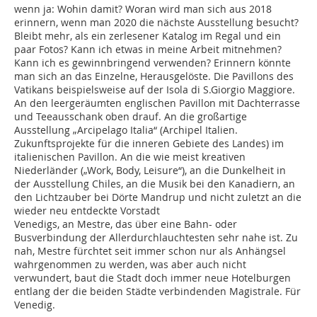
wenn ja: Wohin damit? Woran wird man sich aus 2018
erinnern, wenn man 2020 die nächste Ausstellung besucht?
Bleibt mehr, als ein zerlesener Katalog im Regal und ein
paar Fotos? Kann ich etwas in meine Arbeit mitnehmen?
Kann ich es gewinnbringend verwenden? Erinnern könnte
man sich an das Einzelne, Herausgelöste. Die Pavillons des
Vatikans beispielsweise auf der Isola di S.Giorgio Maggiore.
An den leergeräumten englischen Pavillon mit Dachterrasse
und Teeausschank oben drauf. An die großartige
Ausstellung „Arcipelago Italia“ (Archipel Italien.
Zukunftsprojekte für die inneren Gebiete des Landes) im
italienischen Pavillon. An die wie meist kreativen
Niederländer („Work, Body, Leisure“), an die Dunkelheit in
der Ausstellung Chiles, an die Musik bei den Kanadiern, an
den Lichtzauber bei Dörte Mandrup und nicht zuletzt an die
wieder neu entdeckte Vorstadt
Venedigs, an Mestre, das über eine Bahn- oder
Busverbindung der Allerdurchlauchtesten sehr nahe ist. Zu
nah, Mestre fürchtet seit immer schon nur als Anhängsel
wahrgenommen zu werden, was aber auch nicht
verwundert, baut die Stadt doch immer neue Hotelburgen
entlang der die beiden Städte verbindenden Magistrale. Für
Venedig.