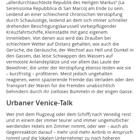
„allerdurchlauchteste Republik des Heiligen Markus“ (La
Serenissima Repubblica di San Marco) am Ende zu sein.
Leidend an einer schleichend chronischen Verstopfung
durch Schaulustige, leidend an dem sich immer schneller
drehenden Besichtigungskarussell vorbeipflügender
Kreuzfahrtschiffe, Kleinstädte mit ganz eigenem
Innenleben. Von denen aus wird das Draußen bei
schlechtem Wetter auf Distanz gehalten, wie auch die
Gerüche, die Geräusche, der Wechsel aus Hell und Dunkel in
den Gassen, das leise Schwappen des Wassers auf
vermooste Anlandeplätze und vor allem das Laute der
Bewohner, die unter der Verstopfung ebenso leiden wie sie
– kurzfristig – profitieren. Meist jedoch ungehalten
reagieren, wenn spazierende Fremde das Verladen oder den
Transport der Waren für die Fremden unabsichtlich
behindern durch ihr zielloses Bummeln in der engen Gasse.
Urbaner Venice-Talk
Wer (mit dem Flugzeug oder dem Schiff) nach Venedig reist
und in einem der immer teurer und immer ungemütlicher
werdenden Hotels ein Zimmer nimmt, oder wer – auch als
Gegenreaktion darauf – mehr und mehr Airbnb in Anspruch
nimmt und die lokalen Unternehmer zu noch höheren