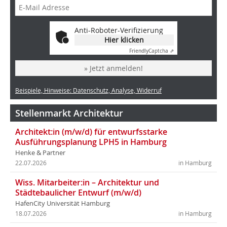
Anti-Roboter-Verifizierung
Hier klicken
Friendly
Captcha ⇗
» Jetzt anmelden!
Beispiele, Hinweise: Datenschutz, Analyse, Widerruf
Stellenmarkt Architektur
Architekt:in (m/w/d) für entwurfsstarke
Ausführungsplanung LPH5 in Hamburg
Henke & Partner
22.07.2026
in Hamburg
Wiss. Mitarbeiter:in – Architektur und
Städtebaulicher Entwurf (m/w/d)
HafenCity Universität Hamburg
18.07.2026
in Hamburg