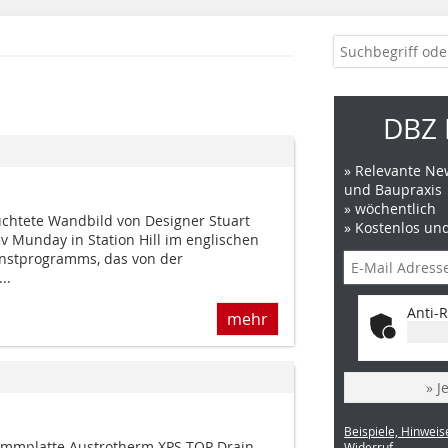
DBZ 
» Relevante New
und Baupraxis
» wöchentlich
uchtete Wandbild von Designer Stuart
» Kostenlos un
v Munday in Station Hill im englischen
Kunstprogramms, das von der
..
Anti-R
mehr
» J
Beispiele, Hinweis
mmplatte Austrotherm XPS TOP Drain
Widerruf