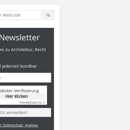
Newsletter
s zu Architektur, Recht
d jederzeit kündbar
oboter-Verifizierung
Hier klicken
Friendly
Captcha ⇗
etzt anmelden!
e: Datenschutz, Analyse,