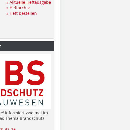
» Aktuelle Heftausgabe
» Heftarchiv
» Heft bestellen
z
z“ informiert zweimal im
das Thema Brandschutz
hutz.de