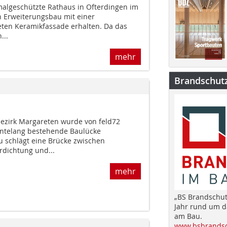
algeschützte Rathaus in Ofterdingen im
n Erweiterungsbau mit einer
eten Keramikfassade erhalten. Da das
...
mehr
Brandschut
ezirk Margareten wurde von feld72
hntelang bestehende Baulücke
 schlägt eine Brücke zwischen
rdichtung und...
mehr
„BS Brandschut
Jahr rund um 
am Bau.
www.bsbrandsc