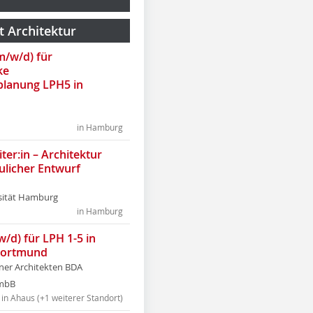
t Architektur
(m/w/d) für
ke
lanung LPH5 in
in Hamburg
ter:in – Architektur
ulicher Entwurf
sität Hamburg
in Hamburg
w/d) für LPH 1-5 in
Dortmund
tner Architekten BDA
tmbB
in Ahaus (+1 weiterer Standort)