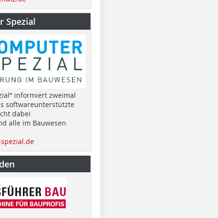
 Spezial
ial“ informiert zweimal
as softwareunterstützte
cht dabei
nd alle im Bauwesen
spezial.de
nden