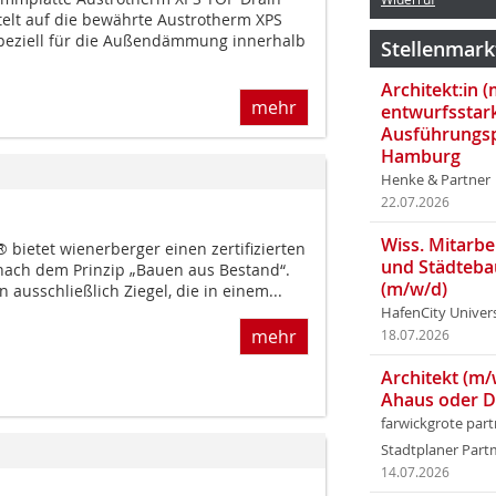
elt auf die bewährte Austrotherm XPS
peziell für die Außendämmung innerhalb
Stellenmark
Architekt:in 
mehr
entwurfsstar
Ausführungsp
Hamburg
Henke & Partner
22.07.2026
Wiss. Mitarbei
 bietet wienerberger einen zertifizierten
und Städteba
nach dem Prinzip „Bauen aus Bestand“.
(m/w/d)
usschließlich Ziegel, die in einem...
HafenCity Univer
mehr
18.07.2026
Architekt (m/
Ahaus oder 
farwickgrote par
Stadtplaner Par
14.07.2026