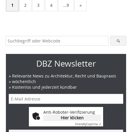
1
2
3
4
...9
»
DBZ Newsletter
» Relevante News zu Architektur, Recht und Baupraxis
» wöchentlich
» Kostenlos und jederzeit kündbar
Anti-Roboter-Verifizierung
Hier klicken
Friendly
Captcha ⇗