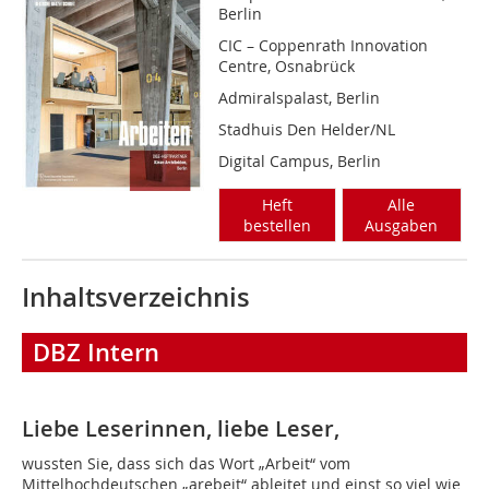
Berlin
CIC – Coppenrath Innovation
Centre, Osnabrück
Admiralspalast, Berlin
Stadhuis Den Helder/NL
Digital Campus, Berlin
Heft
Alle
bestellen
Ausgaben
Inhaltsverzeichnis
DBZ Intern
Liebe Leserinnen, liebe Leser,
wussten Sie, dass sich das Wort „Arbeit“ vom
Mittelhochdeutschen „arebeit“ ableitet und einst so viel wie