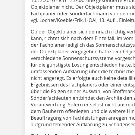
16.12.2010 - 8 U 123/08. Eine gesonderte Prüf
Objektplaner nicht. Der Objektplaner muss si
Fachplaner oder Sonderfachmann von den ric
vgl. Locher/Koeble/Frik, HOAI, 13. Aufl., Einlei
Ob der Objektplaner sich demnach richtig ver
kann, richtet sich nach dem Einzelfall. Im vo
der Fachplaner lediglich das Sonnenschutzsy
der Objektplaner vorgegeben hatte. Der Obje
verschiedene Sonnenschutzsysteme vorgeschl
für die günstigste Lösung entschieden hatte.
umfassenden Aufklärung über die technische
nicht angeregt. Es erfolgte auch keine detaill
Ergebnissen des Fachplaners oder einer ent
über die Folgen seiner Auswahl von Stoffmark
Sonderfachleuten entbindet den Architekten z
Verantwortung. Sofern er selbst nicht ausreic
dem Bauherrn offenlegen und die weitere Hin
Beauftragung von Fachleis­tungen anregen m
aufgrund fehlender Aufklärung zu Schadensers