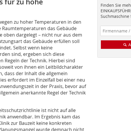
s für zu hohe
Finden Sie mehr
EINKAUFSFÜHRE
Suchmaschine f
wegen zu hoher Temperaturen in den
he Raumtemperaturen das Gebäude
ie oben dargelegt – nicht nur aus dem
tzungsart das Gebäude erfüllen soll
A
ndet. Selbst wenn keine
den sind, ergeben sich diese
 Regeln der Technik. Hierbei sind
oweit von ihnen ein Leitbildcharakter
dass der Inhalt die allgemein
s erfordert im Einzelfall bei einer neu
nwendungszeit in der Praxis, bevor auf
allgemein anerkannte Regel der Technik
tsschutzrichtlinie ist nicht auf alle
linik anwendbar. Im Ergebnis kam das
inik zur Bauzeit keine konkreten
 Planungsmangel wurde demnach nicht