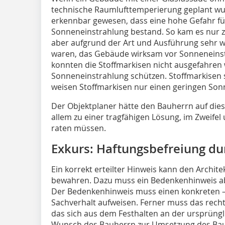
technische Raumlufttemperierung geplant wurd
erkennbar gewesen, dass eine hohe Gefahr f
Sonneneinstrahlung bestand. So kam es nur z
aber aufgrund der Art und Ausführung sehr wi
waren, das Gebäude wirksam vor Sonneneinst
konnten die Stoffmarkisen nicht ausgefahren
Sonneneinstrahlung schützen. Stoffmarkisen s
weisen Stoffmarkisen nur einen geringen Son
Der Objektplaner hätte den Bauherrn auf die
allem zu einer tragfähigen Lösung, im Zweifel
raten müssen.
Exkurs: Haftungsbefreiung du
Ein korrekt erteilter Hinweis kann den Archit
bewahren. Dazu muss ein Bedenkenhinweis a
Der Bedenkenhinweis muss einen konkreten –
Sachverhalt aufweisen. Ferner muss das rechtl
das sich aus dem Festhalten an der ursprüng
Wunsch des Bauherrn zur Umsetzung des Bauv