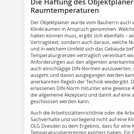
Die Haftung des Objektplaner
Raumtemperaturen
Der Objektplaner wurde vom Bauherrn auch 
Klinikräumen in Anspruch genommen. Welc
halten können muss, ergibt sich ebenfalls – w
Vertragstext, sondern auch daraus, welche Nu
und in welchem Umfeld sich das Gebäude befi
Temperaturgrenzen vertraglich vereinbart wor
Anforderungen aus den allgemein anerkannten
auch einschlägige DIN-Normen auszuwerten, s
ausgeht und davon ausgegangen werden kann, 
anerkannten Regeln der Technik wiedergibt. Die
erlassenen DIN-Norm mitunter eine gewisse A
die allgemeine Akzeptanz und damit auf eine 
geschlossen werden kann.
Auch die Arbeitsstättenrichtlinie oder die Arbei
Sachverhalte und vorliegend nicht auf eine K
OLG Dresden zu dem Ergebnis, dass für eine Kl
Temperaturobergrenzen existiert haben. Ein