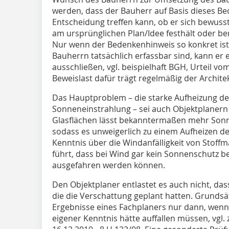
werden, dass der Bauherr auf Basis dieses B
Entscheidung treffen kann, ob er sich bewuss
am ursprünglichen Plan/Idee festhält oder be
Nur wenn der Bedenkenhinweis so konkret ist
Bauherrn tatsächlich erfassbar sind, kann er 
ausschließen, vgl. beispielhaft BGH, Urteil vom
Beweislast dafür trägt regelmäßig der Archite
Das Hauptproblem – die starke Aufheizung d
Sonneneinstrahlung – sei auch Objektplaner
Glasflächen lässt bekanntermaßen mehr Sonne
sodass es unweigerlich zu einem Aufheizen 
Kenntnis über die Wind­anfälligkeit von Stoffm
führt, dass bei Wind gar kein Sonnenschutz be
ausgefahren werden können.
Den Objektplaner entlastet es auch nicht, das
die die Verschattung geplant hatten. Grundsät
Ergebnisse eines Fachplaners nur dann, wenn
eigener Kenntnis hätte auffallen müssen, vgl.