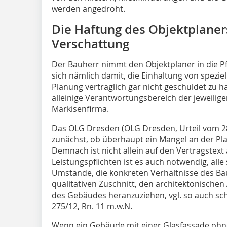
werden angedroht.
Die Haftung des Objektplaner
Verschattung
Der Bauherr nimmt den Objektplaner in die Pflic
sich nämlich damit, die Einhaltung von spez
Planung vertraglich gar nicht geschuldet zu h
alleinige Verantwortungsbereich der jeweili
Markisenfirma.
Das OLG Dresden (OLG Dresden, Urteil vom 28
zunächst, ob überhaupt ein Mangel an der Pla
Demnach ist nicht allein auf den Vertrags­text
Leistungspflichten ist es auch notwendig, all
Umstände, die konkreten Verhältnisse des Ba
qualitativen Zuschnitt, den architektonisch
des Gebäudes heranzuziehen, vgl. so auch scho
275/12, Rn. 11 m.w.N.
Wenn ein Gebäude mit einer Glasfassade oh