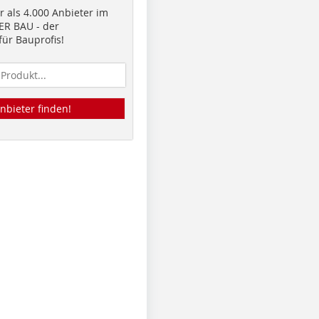
 als 4.000 Anbieter im
R BAU - der
ür Bauprofis!
nbieter finden!