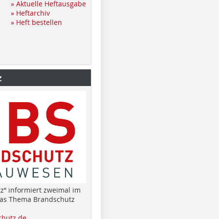
» Aktuelle Heftausgabe
» Heftarchiv
» Heft bestellen
z
z“ informiert zweimal im
das Thema Brandschutz
hutz.de