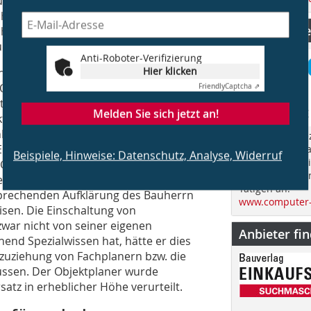
ungspflicht besteht für den
ch aber davon vergewissern, dass der
CS Computer
htigen Grundlagen ausgegangen ist,
tung Rn. 219.
Anti-Roboter-Verifizierung
Hier klicken
halten hat und eine Haftung entfallen
m OLG Dresden entschiedenen Fall hatte
Friendly
Captcha ⇗
stem berücksichtigt und berechnet, das
Melden Sie sich jetzt an!
ktplaner hatte den Bauherrn
agen, wobei der Bauherr sich dann
„Computer Spez
 Eine Gebäudesimulation zur
im Jahr über d
Beispiele, Hinweise: Datenschutz, Analyse, Widerruf
Bauen und spri
 Gebäudethermik hat der Objektplaner
fachübergreife
iierte Auseinandersetzung mit den
Tätigen an.
sprechenden Aufklärung des Bauherrn
www.computer-
isen. Die Einschaltung von
war nicht von seiner eigenen
Anbieter fi
hend Spezialwissen hat, hätte er dies
zuziehung von Fachplanern bzw. die
üssen. Der Objektplaner wurde
atz in erheblicher Höhe verurteilt.