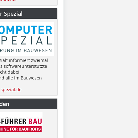
 Spezial
ial“ informiert zweimal
as softwareunterstützte
cht dabei
nd alle im Bauwesen
spezial.de
nden