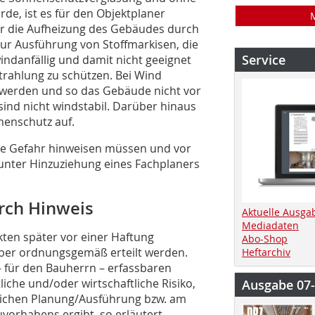
e, ist es für den Objektplaner
ür die Aufheizung des Gebäudes durch
ur Ausführung von Stoffmarkisen, die
Service
ndanfällig und damit nicht geeignet
rahlung zu schützen. Bei Wind
 werden und so das Gebäude nicht vor
ind nicht windstabil. Darüber hinaus
nenschutz auf.
se Gefahr hinweisen müssen und vor
 unter Hinzuziehung eines Fachplaners
rch Hinweis
Aktuelle Ausga
Mediadaten
ekten später vor einer Haftung
Abo-Shop
ber ordnungsgemäß erteilt werden.
Heftarchiv
 für den Bauherrn – erfassbaren
iche und/oder wirtschaftliche Risiko,
Ausgabe 07
lichen Planung/Ausführung bzw. am
orhabens ergibt, so erläutert