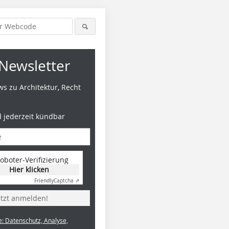
Newsletter
s zu Architektur, Recht
d jederzeit kündbar
oboter-Verifizierung
Hier klicken
Friendly
Captcha ⇗
etzt anmelden!
e: Datenschutz, Analyse,