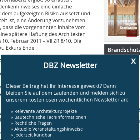
edenkenhinweises eine einfache
t dem aufgezeigten Risiko aussetzt und
reit ist, eine Änderung vorzunehmen.
, dass die vorgenannten Inhalte vom
eine spätere Haftung des Architekten
 10. Februar 2011 – VII ZR 8/10. Die
kt. Exkurs Ende.
Brandschut
x
es Gebäudes durch
DBZ Newsletter
n bekannt. Ein Gebäude mit hohen
nenergie hinein als wieder hinaus,
des Gebäudes kommt. Ferner muss eine
Dieser Beitrag hat Ihr Interesse geweckt? Dann
arkisen unterstellt werden, die dazu
bleiben Sie auf dem Laufenden und melden sich zu
steht, da die Stoffmarkisen nicht
unserem kostenlosen wöchentlichen Newsletter an:
» Relevante Architekturprojekte
s Fachplaner eingesetzt worden sind,
» Bautechnische Fachinformationen
zlich haftet der Objektplaner für die
„BS Brandschut
» Rechtliche Fragen
 der Fehler dem Objektplaner aus
Jahr rund um 
» Aktuelle Veranstaltungshinweise
 z. B. OLG Braunschweig, Urteil vom
am Bau.
» jederzeit kündbar
www.bsbrandsc