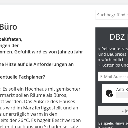
 Büro
DBZ 
elüfteten,
ungen der
» Relevante New
men. Gefühlt wird es von Jahr zu Jahr
und Baupraxis
» wöchentlich
e Hitze auf die Anforderungen an
» Kostenlos un
entuelle Fachplaner?
 Es soll ein Hochhaus mit gemischter
Anti-R
rmarkt sollen Räume als Büros,
tzt werden. Das Äußere des Hauses
us wird im März fertiggestellt und an
» J
s unerträglich warm in den
its der 26 °C. Es hagelt Beschwerden
Beispiele, Hinweis
Geltendmachung von Schadensersatz
Widerruf