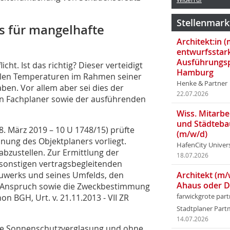
Stellenmark
s für mangelhafte
Architekt:in 
entwurfsstar
Ausführungsp
ht. Ist das richtig? Dieser verteidigt
Hamburg
iellen Temperaturen im Rahmen seiner
Henke & Partner
aben. Vor allem aber sei dies der
22.07.2026
gen Fachplaner sowie der ausführenden
Wiss. Mitarbei
und Städteba
. März 2019 – 10 U 1748/15) prüfte
(m/w/d)
nung des Objektplaners vorliegt.
HafenCity Univer
 abzustellen. Zur Ermittlung der
18.07.2026
e sonstigen vertragsbegleitenden
uwerks und seines Umfelds, den
Architekt (m/
Ahaus oder 
en Anspruch sowie die Zweckbestimmung
n BGH, Urt. v. 21.11.2013 - VII ZR
farwickgrote par
Stadtplaner Par
14.07.2026
ne Sonnenschutzverglasung und ohne