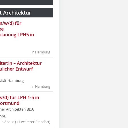
t Architektur
(m/w/d) für
ke
lanung LPH5 in
in Hamburg
ter:in – Architektur
ulicher Entwurf
sität Hamburg
in Hamburg
w/d) für LPH 1-5 in
Dortmund
tner Architekten BDA
tmbB
in Ahaus (+1 weiterer Standort)