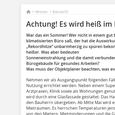
Wissen
Baurecht
Achtung! Es wird heiß im
War das ein Sommer! Wer nicht in einem gut b
klimatisierten Büro saß, der hat die Auswirk
„Rekordhitze“ unbarmherzig zu spüren bekom
heißer. Was aber bedeuten
Sonneneinstrahlung und die damit verbunden
Bürogebäude für gesundes Arbeiten?
Was muss der Objektplaner beachten, was ev
Nehmen wir als Ausgangspunkt folgenden Fall:
Nutzung errichtet werden. Neben einem Supe
Arztpraxen, Klinik sowie als Wohnungen genu
wird durch eine Glasfassade gestaltet. Das Ha
den Bauherrn übergeben. Ab Mitte Mai wird e
Mieträumen. Es herrschen ­Temperaturen jense
von den Mietern, Mietminderungen und die 